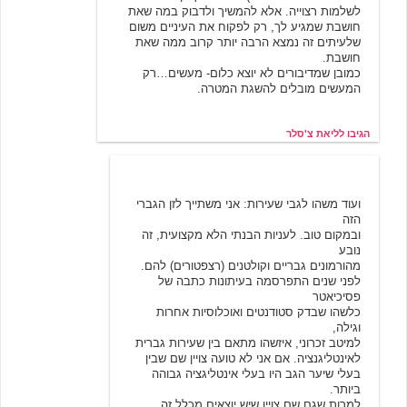
לשלמות רצוייה. אלא להמשיך ולדבוק במה שאת
חושבת שמגיע לך, רק לפקוח את העיניים משום
שלעיתים זה נמצא הרבה יותר קרוב ממה שאת
חושבת.
כמובן שמדיבורים לא יוצא כלום- מעשים…רק
המעשים מובלים להשגת המטרה.
הגיבו לליאת צ'סלר
עוד גבר
12/9/2003 14:29
ועוד משהו לגבי שעירות: אני משתייך לזן הגברי
הזה
ובמקום טוב. לעניות הבנתי הלא מקצועית, זה
נובע
מהורמונים גבריים וקולטנים (רצפטורים) להם.
לפני שנים התפרסמה בעיתונות כתבה של
פסיכיאטר
כלשהו שבדק סטודנטים ואוכלוסיות אחרות
וגילה,
למיטב זכרוני, איזשהו מתאם בין שעירות גברית
לאינטליגנציה. אם אני לא טועה צויין שם שבין
בעלי שיער הגב היו בעלי אינטליגציה גבוהה
ביותר.
למרות שגם שם צויין שיש יוצאים מכלל זה…