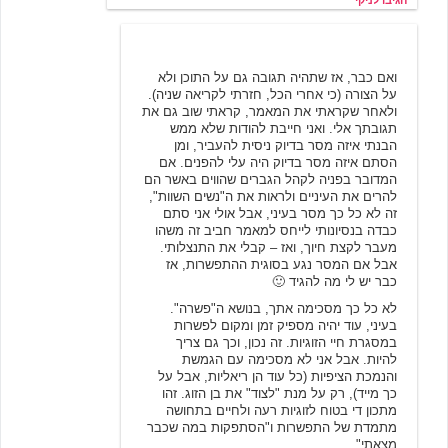
הגיבו לניקי
ניקי
12/9/2003 13:04
ואם כבר, אז שתהיה תגובה גם על התוכן ולא
על הצורה (כי אחרי הכל, חזרתי לקריאה שניה).
ולאחר שקראתי את המאמר, קראתי שוב גם את
תגובתך אלי. ואני חייבת להודות שלא ממש
הבנתי איזה מסר בדיוק ניסית להעביר, ומן
הסתם איזה מסר בדיוק היה עלי להפנים. אם
המדובר בפניה לקהל הגברים שהווים באשר הם
להרים את העיניים ולראות את ה"נשים השוות",
זה לא כל כך מסר בעיני, אבל אולי אני סתם
כבדה בנסיונותי לייחס למאמר חביב זה משהו
מעבר לקצת חיוך, ואז – קבלי את התנצלותי.
אבל אם המסר נגע בסוגית ההתפשרות, אז
כבר יש לי מה להגיד 🙂
לא כל כך מסכימה אתך, בנושא ה"פשרה".
בעיני, עוד יהיה מספיק זמן ומקום לפשרות
במסגרת חיי הזוגיות. זה נכון, וכך גם צריך
להיות. אבל אני לא מסכימה עם הגמשת
והנמכת הציפיות (כל עוד הן ריאליות, אבל על
כך מייד), רק על מנת "לצוד" את בן הזוג. זהו
מתכון די בטוח לזוגיות רעה ולחיים בתחושה
מתמדת של התפשרות ו"הסתפקות במה שכבר
מצאתי".