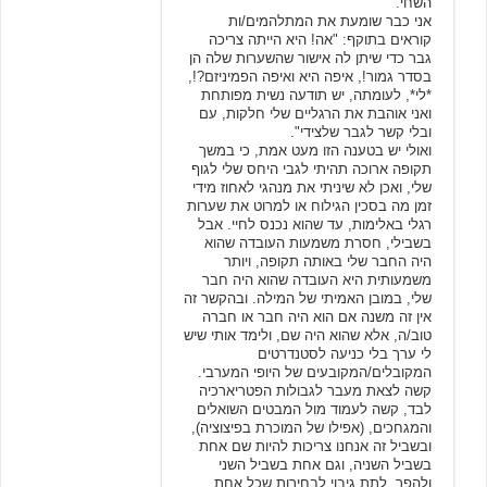
השחי.
אני כבר שומעת את המתלהמים/ות
קוראים בתוקף: "אה! היא הייתה צריכה
גבר כדי שיתן לה אישור שהשערות שלה הן
בסדר גמור!, איפה היא ואיפה הפמיניזם?!,
*לי*, לעומתה, יש תודעה נשית מפותחת
ואני אוהבת את הרגליים שלי חלקות, עם
ובלי קשר לגבר שלצידי".
ואולי יש בטענה הזו מעט אמת, כי במשך
תקופה ארוכה תהיתי לגבי היחס שלי לגוף
שלי, ואכן לא שיניתי את מנהגי לאחוז מידי
זמן מה בסכין הגילוח או למרוט את שערות
רגלי באלימות, עד שהוא נכנס לחיי. אבל
בשבילי, חסרת משמעות העובדה שהוא
היה החבר שלי באותה תקופה, ויותר
משמעותית היא העובדה שהוא היה חבר
שלי, במובן האמיתי של המילה. ובהקשר זה
אין זה משנה אם הוא היה חבר או חברה
טוב/ה, אלא שהוא היה שם, ולימד אותי שיש
לי ערך בלי כניעה לסטנדרטים
המקובלים/המקובעים של היופי המערבי.
קשה לצאת מעבר לגבולות הפטריארכיה
לבד, קשה לעמוד מול המבטים השואלים
והמגחכים, (אפילו של המוכרת בפיצוציה),
ובשביל זה אנחנו צריכות להיות שם אחת
בשביל השניה, וגם אחת בשביל השני
ולהפך. לתת גיבוי לבחירות שכל אחת