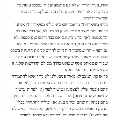
תודו, בנות יקרות, שלא פעם שמעתן את עצמכן עונות כך
בצדקנות לאחר שהותקפתן על רמת הסלקטיביות הבלתי
מציאותית שלכן.
בלתי מציאותית? מי אמר שאנחנו בלתי מציאותיות? אנחנו
יודעות יפה מאוד מה יש לשוק להציע לנו, אך בכל זאת לא
התמגנטנו לאף זכר מצוי. וגם אם כבר התמגנטנו למצוי, לא
תמיד הוא היה פנוי, וגם אם היה פנוי ומצוי ותאמינו או לא –
גם רצוי – הרי שמשהו היה חייב להרוס לנו את החגיגה בשלב
מוקדם או מאוחר של הקשר. ושוב ושוב אנו נותרות עם לב
שבור ועם אקס נוסף שנפלט בדרך מסולם הדרישות שלנו. זו
לא אשמתנו, זה הוא. באמת.
כך או כך, המצב לא מאיר פנים, ולנו לא נותר אלא להתמודד
עם הבדידות בדרכים יצירתיות כאלו ואחרות. הרי לא נוותר
להם (ובטח שלא לעצמנו) ונמשיך לצוד (או לפחות נמשיך
לחשוב שאנחנו צדות) אחר הגברים שטרם הספקנו להבחין
בהם (בתקווה שהם יבחינו בנו). אנו יכולות להתהדר בכלי
הנשק המובילים בשוק הרווקות: מחשוף נאה (במידה ויש לנו
מה להציע), רגליים חושניות (במידה ולא שכחנו להוריד