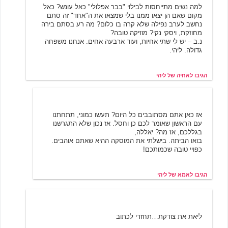
למה נשים מתייחסות לבילוי "בבר אפלולי" כאל עונש? כאל
מקום שאם הן יצאו ממנו בלי שמצאו את ה"אחד" זה סתם
נחשב לערב נפילה שלא קרה בו כלום? מה רע בסתם בירה
מחוזקת, ויסקי נקי? מוזיקה טובה?
נ.ב – יש לי שתי אחיות, ועוד ארבעה אחים. אנחנו משפחה
גדולה. ליהי.
הגיבו לאחיה של ליהי
אמא של ליהי
6/8/2005 17:06
אז כאן אתם מסתובבים כל היום? תעשו כמוני, תתחתנו
עם הראשון שאומר לכם כן וחסל. אז נכון שלא התגרשנו
בגללכם, אז מה? יאללה,
בואו הביתה. בישלתי את המוסקה ההיא שאתם אוהבים.
כפויי טובה שכמותכם!
הגיבו לאמא של ליהי
רועי
4/24/2010 20:37
ליאת את צודקת…תחזרי לכתוב