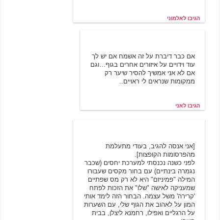
הגיבו לאלמוני
אני
11/28/2004 09:48
אם כבר דיברת על זה אשמח אם יש לך
עוד וידויים על איזורים אחרים בגוף…וגם
אם לא אני אמשיך להסיר שיער רק
ממקומות שנראים לי ראויים..
הגיבו לאני
אורה
12/20/2003 13:09
[אני אנסה להגיב, בעודי מתעלמת
מהפרסומות הקופצות].
לפני כשנה נכנסתי למערכת יחסים (שכבר
נגמרה בינתיים) עם בחור מקסים שעבורו
המילה "פמיניזם" היא לא רק מס שפתיים
שמעניקה לאישה "שלו" את הזכות לפתח
'קרירה' משל עצמה. הבחור הזה לימד אותי
המון על לאהוב את הגוף שלי, עם השערות
על הרגליים ואפילו, רחמנא ליצלן, בבית