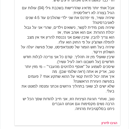
הרי כבר פגשנו וראינו ואנחנו יודעים שיש.
אבל אותי יותר מדאיג שהדרישות בשכבת גילי (04) עולות עם
הגיל בצורה לא ריאליסטית:
שיהיה עשיר, מי יפרנס את שני ילדי שהולכים עוד 4-5 שנים
לאוניברסיטה?
שיהיה מוכן מידית לקשר, נישואים וילדים, שהרי אני על גבול
יכולת ההורות: אם הוא אוהב אותי, אז
הוא צריך להבין. שיבין שאם אני נכנסת להריון אזי אין מצב
להפלה ושהצ'ק על פי החוק הוא עליו.
שיהיה בעל חוש הומור של סטנדאפיסט, שכל פגישה יעלה על
השולחן וירקוד.
שיבין שאצלי מין זה תהליך. קודם כל אני צריכה לבלות חודש
חודשיים (על חשבונו ראה לעיל עשיר).
שיסכים לשמוע על "אוסף הלהיטים מהעבר" – מי מזין יותר
טוב, אריק או אתה (ראה שלומי שבן). מה
איך אתה יכול להיות קנאי על ההוא שתקע אותי 7 פעמים
בפגישה העיורת הראשונה?
שלא ישים לב שאני בתהליך גירושים ווכחני ומנסה למוטט את
בעלי.
טוב, ואחרי חגיגת הציניות הזו, אני חייב להודות שסך הכל יש
הרבה נשים מקסימות וגם אנחנו הגברים
ניחנו בסלקטיביות מרגיזה.
הגיבו לדורון