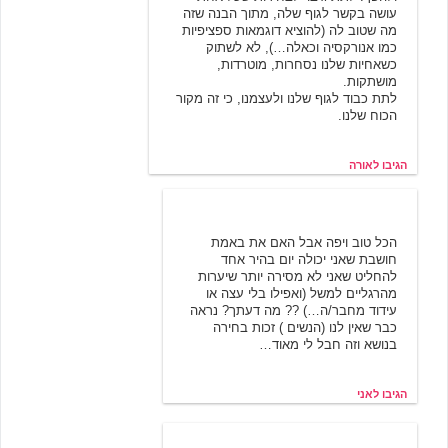
עושה בקשר לגוף שלה, מתוך הבנה שזה
מה שטוב לה (להוציא דוגמאות ספציפיות
כמו אנורקסיה וכאלה…), לא לשתוק
כשאחיות שלנו נסחרות, מוטרדות,
מושתקות.
לתת כבוד לגוף שלנו ולעצמנו, כי זה מקור
הכוח שלנו.
הגיבו לאורה
אני
11/28/2004 09:54
הכל טוב ויפה אבל האם את באמת
חושבת שאני יכולה יום בהיר אחד
להחליט שאני לא מסירה יותר שיערות
מהרגליים למשל (ואפילו בלי עצה או
עידוד מחבר/ה…) ?? מה דעתך? נראה
כבר שאין לנו (הנשים ) זכות בחירה
בנושא וזה חבל לי מאוד…
הגיבו לאני
אדל
2/24/2005 18:38