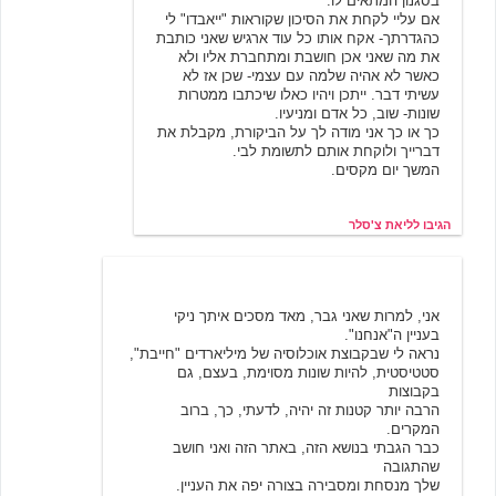
בסגנון המתאים לו.
אם עליי לקחת את הסיכון שקוראות "ייאבדו" לי
כהגדרתך- אקח אותו כל עוד ארגיש שאני כותבת
את מה שאני אכן חושבת ומתחברת אליו ולא
כאשר לא אהיה שלמה עם עצמי- שכן אז לא
עשיתי דבר. ייתכן ויהיו כאלו שיכתבו ממטרות
שונות- שוב, כל אדם ומניעיו.
כך או כך אני מודה לך על הביקורת, מקבלת את
דברייך ולוקחת אותם לתשומת לבי.
המשך יום מקסים.
הגיבו לליאת צ'סלר
עוד גבר
12/9/2003 13:03
אני, למרות שאני גבר, מאד מסכים איתך ניקי
בעניין ה"אנחנו".
נראה לי שבקבוצת אוכלוסיה של מיליארדים "חייבת",
סטטיסטית, להיות שונות מסוימת, בעצם, גם
בקבוצות
הרבה יותר קטנות זה יהיה, לדעתי, כך, ברוב
המקרים.
כבר הגבתי בנושא הזה, באתר הזה ואני חושב
שהתגובה
שלך מנסחת ומסבירה בצורה יפה את העניין.