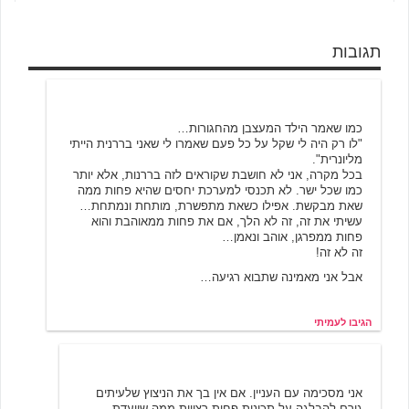
תגובות
עמיתי
12/8/2003 12:06
כמו שאמר הילד המעצבן מהחגורות…
"לו רק היה לי שקל על כל פעם שאמרו לי שאני בררנית הייתי
מליונרית".
בכל מקרה, אני לא חושבת שקוראים לזה בררנות, אלא יותר
כמו שכל ישר. לא תכנסי למערכת יחסים שהיא פחות ממה
שאת מבקשת. אפילו כשאת מתפשרת, מותחת ונמתחת…
עשיתי את זה, זה לא הלך, אם את פחות ממאוהבת והוא
פחות ממפרגן, אוהב ונאמן…
זה לא זה!
אבל אני מאמינה שתבוא רגיעה…
הגיבו לעמיתי
ליאת צ'סלר
12/8/2003 13:05
אני מסכימה עם העניין. אם אין בך את הניצוץ שלעיתים
גורם להבלגה על תכונות פחות רצויות ממה שייעדת