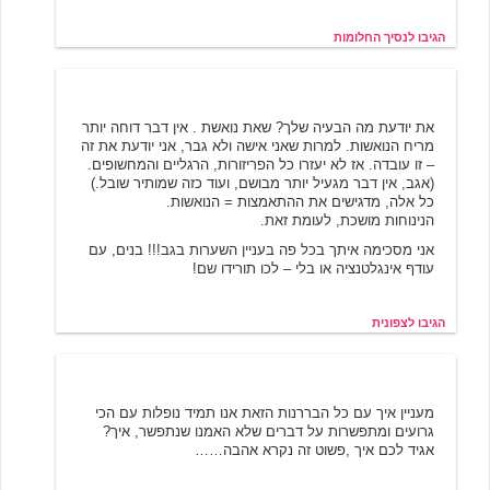
הגיבו לנסיך החלומות
צפונית
12/21/2003 09:24
את יודעת מה הבעיה שלך? שאת נואשת . אין דבר דוחה יותר
מריח הנואשות. למרות שאני אישה ולא גבר, אני יודעת את זה
– זו עובדה. אז לא יעזרו כל הפריזורות, הרגליים והמחשופים.
(אגב, אין דבר מגעיל יותר מבושם, ועוד כזה שמותיר שובל.)
כל אלה, מדגישים את ההתאמצות = הנואשות.
הנינוחות מושכת, לעומת זאת.
אני מסכימה איתך בכל פה בעניין השערות בגב!!! בנים, עם
עודף אינגלטנציה או בלי – לכו תורידו שם!
הגיבו לצפונית
נינה
1/7/2004 12:00
מעניין איך עם כל הבררנות הזאת אנו תמיד נופלות עם הכי
גרועים ומתפשרות על דברים שלא האמנו שנתפשר, איך?
אגיד לכם איך ,פשוט זה נקרא אהבה……