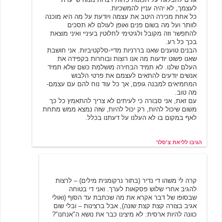
לעצמך, לא יהיה עניין להמשכיות.
כל אחת מכירה היטב את עצמה ויודעת על מה היא מוכנה
לוותר ועל מה בשום פנים ואופן לעולם לא תסכים
להתפשר וזה מקובל ולגיטימי לחלוטין בעיניי ואיני מוצאת
בכך כל רע.
הבנים טוענים שאנו בררניות מדיי-סלקטיביות. אני חושבת
שאנו פשוט יודעות מה אנו רוצות ובוחרות בקפידה את
העלם שלנו. לא תמיד הבחירה מושלמת כשם שלא תמיד
אנשים יודעים להתאים לעצמם את פרטי הלבוש
המחמיאים למבנה גופם, אך כל עוד נוח להם עם עצמם-
מה טוב.
עם זאת, אני סבורה כי לעיתים לא צריך להתאמץ כל כך
משום שיכול להיות, רק יכול להיות, שזה נמצא ממש מתחת
לאף במקום בו לא העלנו על דעתנו בכלל.
הגיבו לליאת צ'סלר
ניקי
12/9/2003 09:02
קרה לי משהו די נדיר (בתור נרקומנית מילים) – לרצות
להגיב אחרי שלוש פסקאות לערך. ואני די בטוחה
שבסופו של דבר אקרא את מה שכתבת עד הסוף (ואולי
אגיב בצורה קצת קצת שונה), אבל ברצינות – ובלי שום
כוונה להיות ארסית: לא מיצינו כבר את נושא ה"אנחנו"?