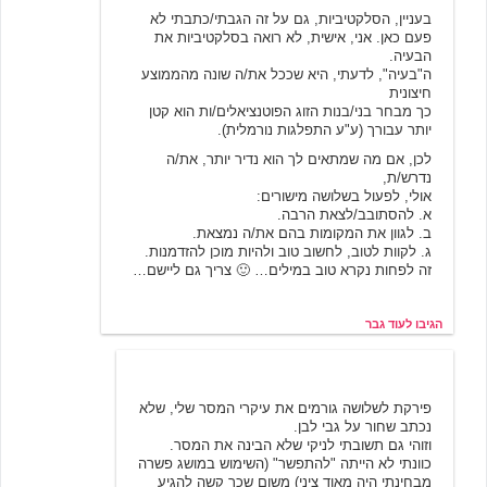
בעניין, הסלקטיביות, גם על זה הגבתי/כתבתי לא
פעם כאן. אני, אישית, לא רואה בסלקטיביות את
הבעיה.
ה"בעיה", לדעתי, היא שככל את/ה שונה מהממוצע
חיצונית
כך מבחר בני/בנות הזוג הפוטנציאלים/ות הוא קטן
יותר עבורך (ע"ע התפלגות נורמלית).
לכן, אם מה שמתאים לך הוא נדיר יותר, את/ה
נדרש/ת,
אולי, לפעול בשלושה מישורים:
א. להסתובב/לצאת הרבה.
ב. לגוון את המקומות בהם את/ה נמצאת.
ג. לקוות לטוב, לחשוב טוב ולהיות מוכן להזדמנות.
זה לפחות נקרא טוב במילים… 🙂 צריך גם ליישם…
הגיבו לעוד גבר
ליאת צ'סלר
12/9/2003 13:19
פירקת לשלושה גורמים את עיקרי המסר שלי, שלא
נכתב שחור על גבי לבן.
וזוהי גם תשובתי לניקי שלא הבינה את המסר.
כוונתי לא הייתה "להתפשר" (השימוש במושג פשרה
מבחינתי היה מאוד ציני) משום שכך קשה להגיע