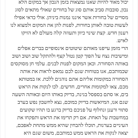
יכול מאוד להיות שאנו נמצאות בזמן הנכון אך במקום הלא
נכון, סובבות סביב אותם סוג של בחורים שאולי מתאים לסוג
מסויים של בחורות אשר איננו נמנות ביניהן. אולי כדאי אפילו
לעשות טובה לאותן בחורות, לפנות להן את המקום ולמצוא לנו
רענון חדש. קצת שינוי כיוון ותעוזה קלה מעולם לא הזיקו
לאיש.
הרי מזמן עייפנו מאותם שיטוטים אינסופיים בברים אפלים
ומישיבות נצח על הפוך קטן נטול קצף ולהתקל שוב ושוב ושוב
באותה הסחורה. וכאן המקום לפנות לבנים. עלמי חן מסוקסים
שכמותכם, אנו בטוחות שגם לכם נמאס לראות את אותה
הסחורה במקומות אליהם אתם נוהגים ללכת. אז במטותא
מכם, צאו למקומות אחרים, חדשים. לכו לנקות את הראש
בים, או סתם בספסל בגינה, בדיוק באותו היום ובאותה השעה
שגם אנו, המיואשות בדיוק כמוכם, נצא לחשבון נפש בערב
סתווי ורענן ונחלוף על פניכם בדיוק ברגע בו תהיו שקועים
במחשבות על האחת. אם רק תרימו את הראש ותפקחו את
העיניים בערנות, תוכלו להבחין שהיא ממש מתחת לאפכם,
יצאה לנקות את הראש ממש כמותכם, משום שגם היא