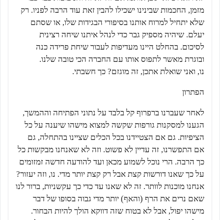
מזמן, החכמות שבינינו ישכילו להבין זאת עוד הרבה לפניו. רק
שלא יתחיל למרוח אותנו בסיפורי הבגידות שלו, או שסתם
יעלם. שיהיה מספיק גבר כדי לנהל איתנו שיחה רצינית
לסיכום. בהחלט היינו מעדיפות לעבור שיחת פרידה כנה
ובוגרת מאשר לתפוס אותו עם החברה הכי טובה שלנו.
נו, ואני שואלת אתכן, זה מוגזם? כך חשבתי.
הפתרון
לאחר שעברנו ברפרוף קל בלבד על נתוני הפתיחה וההמשך,
הגענו למסקנות גורפות שקשה למצוא מישהו שיענה על כל
הציפיות. גם אם הצטיידנו בכל הכלים שציינו בהתחלה, גם
אם התפשרנו, זה עדיין לא פשוט. וזה לא שאנחנו מבקשות כל
כך הרבה. הרי נוכל לשמוע מכאן ועד להודעה חדשה זמזומים
על כך שאנו דורשות קצת אבל רק קצת יותר מדי. נו, וזה יעזור?
אנחנו מוכנות לוותר. זה לא שאנו עד כדי כך עקשניות, ברור לנו
שאם נרים את הרף (והאף) יותר מדי גבוה בסופו של דבר
מישהו יפול, אבל לא בטוח שזה דווקא הולך להיות הבחור.