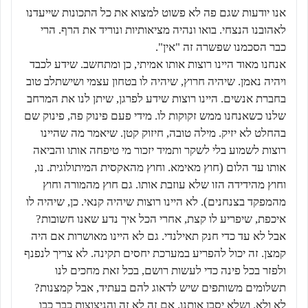
אנו יודעות שגם פה לא פשוט למצוא את כל התכונות שייעדנו
לאהובנו הנצחי. בואו ונהיה מציאותיות ונוריד את הרף. הרי
כבר הסכמנו שפשרה זה "אין".
אנחנו מאוד היינו רוצות אותו אמיתי, כן ומתחשב. שידע לכבד
ויהיה נאמן. שיהיה חרוץ, שיהיה לו בטחון עצמי ושישתלב טוב
בחברת אנשים. היינו רוצות שידע לפרגן, שיתן לנו את המרחב
שלנו כשאנחנו ממש זקוקות לו. מידי פעם פינוק פה, פינוק שם
בהחלט לא יזיק. מילה טובה, חיזוק קטן. שיאמר מה שהיינו
רוצות לשמוע בלי לשקר ותמיד יזכור מי טיפחה אותו והביאה
אותו עד הלום (חוץ מאימא. וחוץ מהאקסית המיתולוגית. נו,
וחוץ מהידידה הזו שלא עוזבת אותו. גם חוץ מהמורה וחוץ
מהמפקד בצנחנים). לא היינו רוצות שיהיה קנאי. כן, שיהיה לו
איכפת, שיפריע לו קצת, אחרי הכל איך נדע שאנו חשובות?
אבל לא עד כדי חנק תאילנדי. גם לא היינו מאושרות אם היה
קמצן. זה יכול להפריע במערכת יחסים תקינה. לא צריך לנפנף
ולפזר בכל פינה כדי לעשות רושם, בכל זאת מחכים לנו
תשלומים משותפים שיש לדאוג להם בעתיד, אבל קמצנות?
לא ולא. ושלא יסבן אותנו. אם זה לא זה והניצוצות כבר כבו