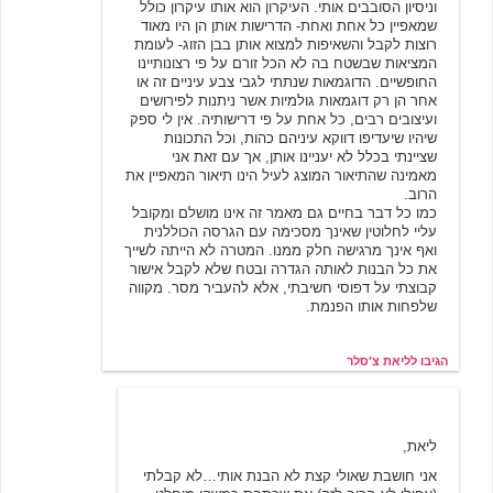
וניסיון הסובבים אותי. העיקרון הוא אותו עיקרון כולל
שמאפיין כל אחת ואחת- הדרישות אותן הן היו מאוד
רוצות לקבל והשאיפות למצוא אותן בבן הזוג- לעומת
המציאות שבשטח בה לא הכל זורם על פי רצונותיינו
החופשיים. הדוגמאות שנתתי לגבי צבע עיניים זה או
אחר הן רק דוגמאות גולמיות אשר ניתנות לפירושים
ועיצובים רבים, כל אחת על פי דרישותיה. אין לי ספק
שיהיו שיעדיפו דווקא עיניהם כהות, וכל התכונות
שציינתי בכלל לא יעניינו אותן, אך עם זאת אני
מאמינה שהתיאור המוצג לעיל הינו תיאור המאפיין את
הרוב.
כמו כל דבר בחיים גם מאמר זה אינו מושלם ומקובל
עליי לחלוטין שאינך מסכימה עם הגרסה הכוללנית
ואף אינך מרגישה חלק ממנו. המטרה לא הייתה לשייך
את כל הבנות לאותה הגדרה ובטח שלא לקבל אישור
קבוצתי על דפוסי חשיבתי, אלא להעביר מסר. מקווה
שלפחות אותו הפנמת.
הגיבו לליאת צ'סלר
ניקי
12/9/2003 12:47
ליאת,
אני חושבת שאולי קצת לא הבנת אותי…לא קבלתי