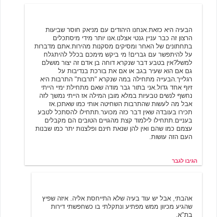
גבר
4/23/2004 17:27
הבעיה היא כזאת.אנחנו היהודים עם מניאק חוסר שביעות
הרצון זה כבר עניין גנטי אצלנו.אנו יותר מידי מיסתכלים
בתחתונים של האחר ומסיקים מסקנות מהירות.אתם מדברות
על להיתפשר עם גברים! מי ביקש מימכם בכלל להיתגלח
למשל?אין בטבע דבר שנקרא דוחה בן אדם זה יצור מושלם
גם אם הוא שעיר בגב או אם את בורכת בנדיבות על
רגלייך.הבעייה מתחילה במה שנקרא "תרבות" התרבות היא
זיוף אחד גדול.אני בתור גבר מודה שאם מתחילת ימיי הייתי
נחשף לנשים טבעיות במלא מובן המילה אז הייתי נמשך לזה
אבל מה לעשות שהתרבות השחיטה אותי כמו שאתכן.אז
תכירו בעובדה שאין דבר כזה מכוער.תתחילו להסתכל לטבע
בעניים.תתחילו לילמוד קצת מהגויים הטובים הם מקבלים
עצמם כמו שהם ואין להן שנאת חינם ופלצנות יתר כמו שבנות
העם הזה עושות.
הגיבו לגבר
ענבל גלעדי
7/26/2004 23:28
אהבתי, אבל יש עוד בעיה שלא התייחסת אליה. איזה שפיץ
שהגיע מכיוון ממש מפתיע ונתקלתי בו כשחפשתי דירות
בת"א.