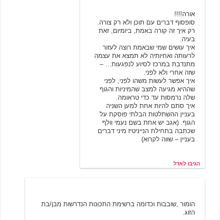
אורה!!!!
סופסוף דברים עם תוכן ולא רק צורה.
רק איך זה קורה באמת, ביומיום, זאת
בעיה.
איך עושים שמי שבאמת רוצה לעזור
לרעותה ואחיותיה לא תמצא את עצמה
מתנדבת במרכז לסיוע לנפגעות… –
שזה אחרי ולא לפני.
איך אפשר לעשות משהו לפני, לפני
שההיא מגיעה למצב שהמיניות והגוף
שלה נרמסות עד כדי טראומה.
איך סתם להיות אחת למען השניה
בעניין ההשתלטות הבלתי פוסקת על
הגוף. (אגב יש אחת בשם נעמי וולף
שכתבה בתחילת הנייניטיז מיני דברים
בעניין – שווה לקרוא)
הגיבו לאדל
נסיך החלומות
12/19/2003 00:13
הומור ,שובבות וכדומה ברשימת התכונות הנדרשות מבן/בת
הזוג.