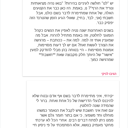
יש "לנו" חולשה לעיניים בהירות? "בואו נהיה מציאותיות
ונוריד את הרף"? נו, באמת. היו כאן כבר את הקטעים
האלה, של אחת שמתיימרת לדבר בשם כולנו, אבל
חשבתי (אני, לבד, בחיי), שאולי הגיע הזמן שהטרנד הזה
יפסיק כבר.
בשנים האחרונות ישנה נטיה לאפיין את הנשים כקהל
הומוגני לחלוטין, וזה באמת מתחיל להרגיז. אבל מה
שמעניין אותי זה למה. למה את – ככותבת – מרגישה
את הצורך לעשות זאת? אם יש לך דעות מסויימות,
אמונות מסויימות – היי בטוחה בהן מבלי להזדקק למעין
"אישור" של היותך חלק מקבוצה שאת **חושבת**
שמרגישה כמוך.
הגיבו לניקי
ליאת צ'סלר
12/9/2003 10:03
יקירתי, איני מתיימרת לדבר בשם אף אדם ובטח שלא
להיכנס לנעלי הדרישות של כל אחת ואחת. ברור לי
שהמידה שונה לחלוטין.
עם זאת איני חושבת שיש לקבל את הנאמר כמשהו
מוחלט וחד משמעי, כי אם בתור חומר גלם אשר
ממנו ניתן לפתח דברים רבים. אחרי הכל לא ערכתי
מחקר מעמיק בנושא, אלא הסתמכתי על פי ניסיון חיי