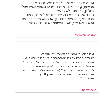
הדירה נראתה מושלמת, ממש מציאה- מיקום שכ"ד,
מרפסת, קומה, ריהוט, מחיר!!! ואפילו השותף נשמע אחלה
בטלפון, אבל מה- "לא למעשנים!!!"
כן, הדילמה שלי היא שפגשתי בחור תכול עיניים, חמוד,
חכם וציני (טיפה מעל הממוצע), אבל הוא לא מסתדר עם
הרגל העישון שלי, שאותו טיפחתי כעשור, מה עושים??
הגיבו לענבל גלעדי
סיסה
3/15/2005 10:47
ואם החלטתי שאני יפה שעירה, זה עוזר לי?
יש עדיין הרבה אנשים שמסתובבים שעירים בעולמינו,יש
תאילנדיות שהולכות בשפם גלוי גם בארצינו ה"תרבותית"..
השאלה היא האם באמת אפשר לזרוק את התרבות בלי
להפגע מבחינה חברתית? (אני בטוחה שלא הייתי עוברת
מסך בצורתי הטבעית..אולי רק בערוץ 8…)
מה דעתך?
הגיבו לסיסה
ליהי
6/8/2005 16:49