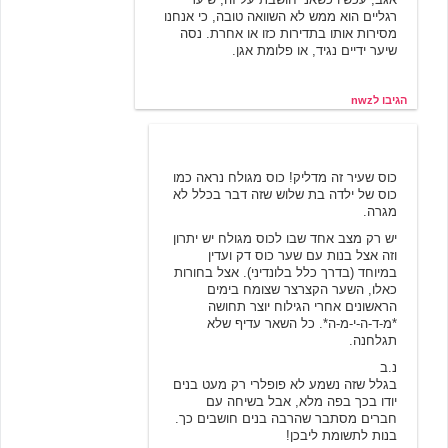
רגליים הוא ממש לא השוואה טובה, כי אנחנו
מסירות אותו בתדירות כזו או אחרת. נסה
שיער ידיים נגיד, או פלומת אגן.
הגיבו לnwz
אלמוני
12/17/2003 01:56
כוס שעיר זה מדליק! כוס מגולח נראה כמו
כוס של ילדה בת שלוש שזה דבר בכלל לא
מגרה.
יש רק מצב אחד שבו לכוס מגולח יש יתרון
וזה אצל בנות עם שער כוס דק ועדין
במיוחד (בדרך כלל בלונדיני). אצל בחורות
כאלו, השער הקצרצר שצומח בימים
הראשונים אחרי הגילוח יוצר תחושה
*מ-ד-ה-י-מ-ה*. כל השאר עדיף שלא
תגלחנה.
נ.ב
בגלל שזה נשמע לא פופלרי רק מעט בנים
יודו בכך בפה מלא, אבל בשיחה עם
חברים מסתבר שהרבה בנים חושבים כך.
בנות לתשומת ליבכן!