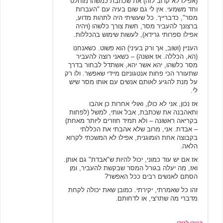
(אפילו לא קרוב לזה) את שכתבת כמשהו מוחלט
וחד משמעי. אין לי גם שום בעיה עם "העברות
מסר", כדברייך. כל שעשיתי היה לתהות מדוע,
ברצונך להעביר מסר, חשת צורך כלשהו (ויהיה
אפילו ספרותי גרידא), לעשות שימוש בהכללות.
העניין (ושוב, אך ורק בעיני) הוא פשוט. כשאנחנו
(הא, הכללה. אז אשנה) – כשאני רוצה להעביר
מסר כלשהו, יהא אשר יהא, אשתדל לבחור בדרך
שתעורר הכי פחות אנטגוניזם מיידי שאפשר. ולו רק
על מנת להגיע לאותם אנשים עם אותו מסר שיש
לי.
אז נכון, אני לא כולן, ואולי אחרות כן אהבו
ותאהבנה את שכתבת, אבל אותי, למשל (לפחות
בקריאה ראשונה – ולא תמיד חוזרים ליותר מאחת)
– אבדת. אני, מרוב שלא אהבתי את הכללתי
בקבוצה אחת הומוגנית, אפילו לא המשכתי לקרוא
הלאה.
אז אם יש עוד כמוני, יכול להיות ש"אבדת" גם אותן.
ואז, מה יעלה בגורל המסר שבקשת להעביר, ומן
הסתם לאנשים רבים ככל האפשר?
זהו כל שאמרתי, יקירתי. כמובן שאת יכולה לקחת
מדברי מה שתרצי, או לדחותם.