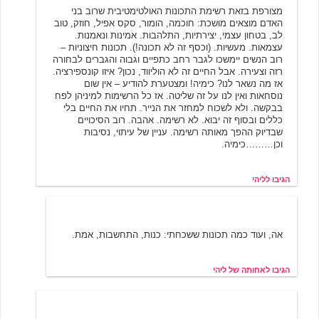
מצורפת בזאת רשימת התכונות האולטימטיבית שרוב בני
האדם מוצאים מושכת: חוכמה, הומור, סקס אפיל, חוזק, טוב
לב, בטחון עצמי, יצירתיות, התלהבות. אמינות ונאמנות.
עצמאות. מעשיות. (וכסף זה לא תכונה!). תכונות חיצוניות –
רוב הנשים יימשכו לגבר רחב כתפיים וגבוה והגברים לבחורה
רזה וצעירה. אבל החיים זה לא הוליווד, נכון? איזו קונספירציה.
אז מה נשאר לנו? כימיה! ומצטערת להודיע – אין שום
נוסחאות ואין לנו על זה שליטה. אז כל הרשימות למיניהן לפח
בבקשה. ולא לשכוח למחזר את הנייר. תחיו את החיים בלי
כללים ובסוף זה יבוא. לא רשימה. אהבה. רוב הסיכויים
שבדיוק ההפך מאותה רשימה. עניין של עיתוי, נסיבות
וכן………כימיה.
הגיבו לליהי
אחותה של ליהי
6/8/2005 16:53
אה, ועוד כמה תכונות ששכחתי: כנות, התחשבות, אמת.
הגיבו לאחותה של ליהי
אחיה של ליהי
6/8/2005 16:59