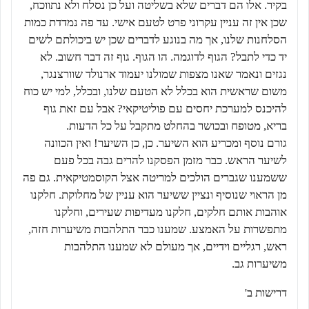
בקיר. אלו הם דברים שלא בשליטה ועל כן נסלח ולא נתווכח,
שכן אין זה עניין עקרוני פרט לטעם אישי. עד פה נמדדת כמות
הסלחנות שלנו, אך מה בנוגע לדברים שכן יש ביכולתם לשים
יד כדי לתבל? הגוף לדוגמה. הו הגוף. גוף זה דבר חשוב. לא
נגזים ונאמר שאנו מצפות שמולנו יעמוד ארנולד שוורצנגר,
משום שראשית הוא בכלל לא הטעם שלנו, ובכלל, למי יש כוח
להיכנס למערכת יחסים עם פוליטיקאי? אבל עם זאת גוף
בריא, מטופח ובכושר בהחלט מתקבל על כל הדעות.
גורם נוסף ומכריע הוא השיער. כן, כן השיער! ואין הכוונה
לשיער הראש. כבר מזמן הפסקנו להרים גבה בכל פעם
ששמענו שגברים הולכים למריטה אצל הקוסמטיקאית. גם פה
מן הראוי שנוסיף ונציין ששיער הוא עניין של מחלוקת. חלקנו
אוהבות אותם חלקים, חלקנו מעדיפות שעירים, וחלקנו
מתפשרות על האמצע. שמענו כבר התלהבות משיערות חזה,
ראש, רגליים וידיים, אך מעולם לא שמענו התלהבות
משיערות גב.
דרישות ב'