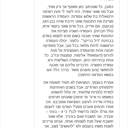
כמובן, כל שאכתוב כאן משקף אך ורק אותי,
אבל מה שאני עשיתי, היה ליצור לי מעין רשימה
וירטואלית בת שלוש עמודות. העמודה הראשונה
מציינת את התכונות שאני חייבת שיהיו בבן הזוג
(ובעצם, אם אדייק, בכל אדם שאני בקשר איתו,
כולל חברות). העמודה השניה מציינת את
התכונות שאיני מוכנה בשום פנים למצוא באדם.
בבחינת "דיל ברייקר". כלומר, יכולה העמודה
הראשונה להיות מלאה בכל טוב, אבל מספיקה
תכונה אחת מהעמודה האמצעית על מנת
להרוס (דוגמאות? אלימות, קמצנות וכיו"ב. כל
אחת ובחירתה היא). העמודה השלישית היא
עמודת הפשרה. הדברים עליהם אני מוכנה
להתפשר (והם מעטים מאוד. בדרך כלל יגעו
בנושא המראה החיצוני).
אמרת בעצמך, המציאות לא תמיד תואמת את
חלומותינו הוורודים, אבל בשנים האחרונות
למדתי (למרות שלהוותי, זה עלול להשמע
כמשפט ניו אייגי' עד אימה) שאנחנו תורמים
במידה אדירה לעיצוב המציאות שסביבנו. איך
אמרו חכמים וטובים ממני? האדם יוצר לעצמו
את גורלו. ולמה נדרשתי לכך? כי זו – בעיני –
עובדה. אני חושבת שגם בעינייך. אלא שאני
חושבת שעל מנת לשנותה אותה, אנחנו צריכים
לשנות משהו בעצמנו ולא "להאשים" (שוב, אני