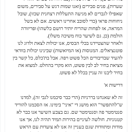
שערות), פנים סבירים (ואנו שמות דגש על סבירים, משום
שאפילו לגברים לא מגיעה התעללות רצחנית שכזו), שובל
ניחוחות פראי (כדי לסובב אחרינו ראשים. אם לא בשל
המראה, אז לפחות שהריח יותיר רושם כלשהו) ופריזורה
הולמת (כן, גם לשיער כוח משיכה משלו).
ולאחר שהצטיידנו בכלי הבסיס, אנו יכולות לצאת ולדוג לנו
פוטנציאלים. המנוסות (או המיואשות) שבינינו יכולות בוודאי
להעיד שבדיבורים הכל פשוט ויפה. אבל בת'כלס, כל קשר בין
מציאת בחיר לב לבין פשוט, הוא מקרי בהחלט. למצוא את
בחיר ליבנו זה עניין בכלל לא פשוט.
דרישות א'
זה לא שאנחנו בררניות (הרי כבר סיכמנו לגבי זה), למדנו
ש"להתפשר" הוא מושג די "איני" בימינו. אז הסכמנו להוריד
סנטימטר פה וסנטימטר שם. גם בצבע השיער אנו כבר לא
קטנוניות. חולשה לעיניים בהירות תמיד תהיה לנו, אך אנו
מודות ומתוודות שגם בעניין זה אנו לא צועדות עם הראש