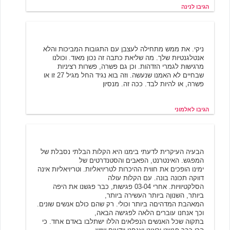
הגיבו לנינה
אלמוני
1/14/2004 20:14
ניקי. את ממש מתחילה לעצבן עם התגובות המביכות והלא
אנטלגנטיות שלך. מה שליאת כתבה זה נכון מאוד. וכולנו
מרגישות לגמרי הזדהות. וכן גם פשרה, פשרות רציניות
שבחיים לא האמנו שנעשה. וזה בוא נגיד החל מגיל 27 זו או
פשרה, או להיות לבד. ככה זה. מנסיון
הגיבו לאלמוני
דורון
1/18/2004 00:24
הבעיה העיקרית לדעתי בימנו היא הקלות הבלתי נסבלת של
המפגש. האינטרנט, הפאבים והסטנדרטים של
ימינו הופכים את חווית ההיכרות לטריויאליות. וטריויאליות אינה
דווקה תכונה בונה. עם הקלות עולה
הסלקטיוויות. אחרי 03-04 פגישות, כבר פגשנו את היפה
ביותר, השנוןה ביותר העשירה ביותר,
המאהבת המדהיםה ביותר וכולי. רק שהם כולם אנשים שונים.
וכך אנחנו עוברים הלאה לפגישה הבאה,
בתקוה שכל האנשים הנפלאים הללו ישתלבו באדם אחד. כי