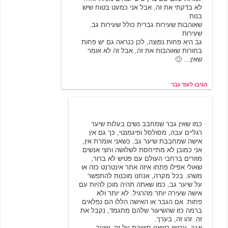
לא בדקתי את זה, אבל אני כמעט בטוח שיש
בנות
שאוהבות שעירות גברית כולל שעירות גב.
שעירות
גב היא פחות נפוצה, לכן כנראה גם יש פחות
בחורות שאוהבות את זה, אבל זה לא אומר
שאין… 🙂
הגיבו לעוד גבר
12/10/2003 09:33
nwz
כמו שאין גבר שמחבב נשים בעלות שיער
רגליים עבה, מסולסל ופיגמנטי, כך גם אין
אישה שמחבבת שיער גב. כשאני אומרת אין,
אני כמובן לא מתייחסת לשלושה וחצי אנשים
מוזרים ברחבי העולם עם פטיש לא ברור,
שאולי אפילו פתחו איזה אתר אינטרנט כזה או
משהו. בכל מקרה, אנחנו מוכנות להתפשר
על שיער גב, כמו שאתה תהיה מוכן להיות עם
אישה שעירה יותר מהרגיל. לא יותר ולא
פחות. אם הגבר או האישה הללו הם נפלאים
ברמה כזו שהשיעור שלהם מתגמד, נקבל את
זה. זהו זה, בערך.
אגב, עכשיו כשאני חושבת על זה, שיער