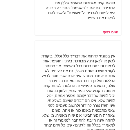
חורגת קצת מגבולות המאמר שלך) את
הסביבה. גם אם ב"האשמת" הסביבה הכוונה
היא לפנות לגברים ה"מיואשים" ולהגיד להם
לפקוח את העיניים…
הגיבו לניקי
ליאת צ'סלר
12/9/2003 13:11
אין בכוונתי לדחות את דברייך כלל וכלל. ביקורת
לכאן או לכאן הינה מבורכת בעיניי וחושפת אותי
לרמות ותובנות רבות ככל האפשר. אני פתוחה
לקווי מחשבה שונים משלי, גם אם לעיתים לא
אסכים איתם. מטבעי איני אדם אשר נוטה לבצע
הכללות ועל כן הדבר מתבטא גם בכתיבתי.
אולם, במאמר ספציפי זה החלטתי לשנות קצת
מהנוהג הקבוע שלי בפני עצמי, ולגוון בניסוח.
יכול להיות שהדבר יקומם מספר אנשים, יכול
להיות שלא- אלו הם דברים שאינם בשליטתי.
איני חשה צורך להיזהר ולחשוב פעמיים לפני
שאני מתבטאת באופן כזה או אחר, משום
שאחרת חופש הביטוי אינו שווה מאומה. מי שלא
לרוחה אינה חייבת להתחבר למאמרי זה או
למאמריי בכלל וזה לגיטימי- שכן כל אדם יבחר