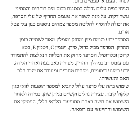
לפחות פעם או פעמיים ביום.
הניחי כפית עלים גדולה במסננת בכוס מים רותחים והמתיני
עשר דקות. על מנת לשפר את טעמם החריף של עלי הסרפד,
את יכולה להוסיף לחליטה מספר צמחים נוספים כגון עלי פטל
אדום.
הסרפד ידוע כצמח מזין ומחזק ומומלץ מאוד לשתייה בזמן
ההריון. הסרפד מכיל ברזל, סידן, ויטמין C, ויטמין E, בטא
קרוטן וכלורופיל. הסרפד מחזק את הכליות הנאלצות להתמודד
עם עומס רב במהלך ההריון, מפחית כאב בעת ואחרי הלידה,
ידוע כמונע דימומים, מפחית טחורים ומעודד את ייצור חלב
האם והעשרתו.
שימוש בתה עלי סרפד עלול להביא למספר תופעות לוואי כגון
קלקול קיבה, עצירת נוזלים וקשיים במתן שתן. במידה ולאחר
השימוש את חשה באחת מתופעות הלוואי הללו, הפסיקי את
השימוש והתייעצי עם רופא/ה.