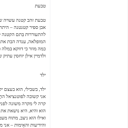
טבעת
טבעת זהב קטנה עשויה של
אבן ספיר קטנטנה – היתה
להתעוררות בִּתם הקטנה 
המופלאה, ענדה הבת את 
כמה מוזר כי דווקא במלה 
ולדמיין אילן יוחסין עתיק 
ילד
ילד, בשבילי, הוא בעצם יל
אני קשובה לפוטנציאל ההָרו
קרה לי מקרה משונה לפני 
הוא והיא, היא נושאת את 
ואילו הוא ניצב, מתוח מעט
והידיעות והאֵימות – אני