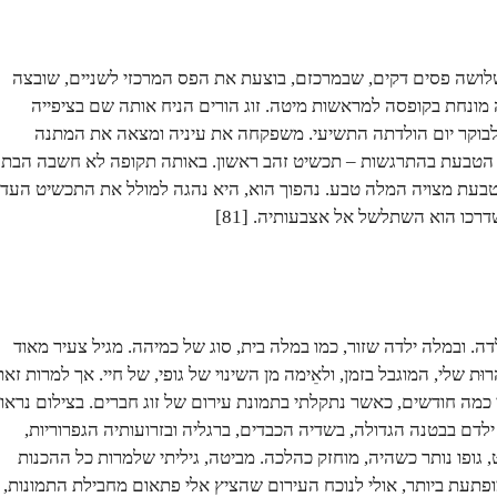
ושה פסים דקים, שבמרכזם, בוצעת את הפס המרכזי לשניים, שובצה
 מונחת בקופסה למראשות מיטה. זוג הורים הניח אותה שם בציפייה
לבוקר יום הולדתה התשיעי. משפקחה את עיניה ומצאה את המתנה
הטבעת בהתרגשות – תכשיט זהב ראשון. באותה תקופה לא חשבה הבת
טבעת מצויה המלה טבע. נהפוך הוא, היא נהגה למולל את התכשיט העדי
שדרכו הוא השתלשל אל אצבעותיה. [81]
דה. ובמלה ילדה שזור, כמו במלה בית, סוג של כמיהה. מגיל צעיר מאוד
ּת שלי, המוגבל בזמן, ולאֵימה מן השינוי של גופי, של חיי. אך למרות זאת
כמה חודשים, כאשר נתקלתי בתמונת עירום של זוג חברים. בצילום נראו
ילדם בבטנה הגדולה, בשדיה הכבדים, ברגליה ובזרועותיה הגפרוריות,
, גופו נותר כשהיה, מוחזק כהלכה. מביטה, גיליתי שלמרות כל ההכנות
 מופתעת ביותר, אולי לנוכח העירום שהציץ אלי פתאום מחבילת התמונות,