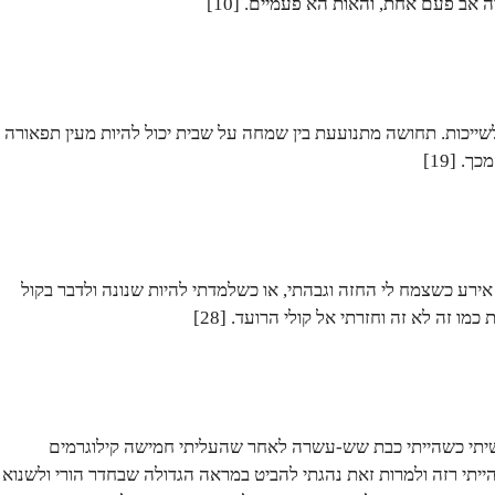
ב פעם אחת, והאות הא פעמיים. [10]
לשייכות. תחושה מתנועעת בין שמחה על שבית יכול להיות מעין תפאורה
. [19]
 אירע כשצמח לי החזה וגבהתי, או כשלמדתי להיות שנונה ולדבר בקול
מו זה לא זה וחזרתי אל קולי הרועד. [28]
תי כשהייתי כבת שש-עשרה לאחר שהעליתי חמישה קילוגרמים
ייתי רזה ולמרות זאת נהגתי להביט במראה הגדולה שבחדר הורי ולשנוא