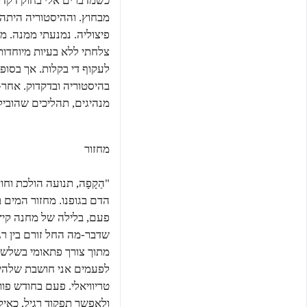
כשמדברים אלי בחוק דקדו
מבחוץ. וההיסטוריה היתה 
פיצוליה. נמנעתי ממנה. מק
צלחתי ללא בעיות מיוחדות
לעקוף די בקלות. אך בסופו 
בהיסטוריה ובדקדוק. אחר-
מנהיגים, תהליכים שהובילו
מחזור
"הַקָפָה, תנועה הולכת וח
הדם בגופנו. מחזור המים 
פעם, בלילה של מחנה קיץ
שדבר-מה החל זורם בין רג
מתוך צורך פתאומי בשלשול
לפעמים אני חושבת שלהיות
טריוויאלי. פעם בחודש פו
ולאפשר תפקוד רגיל, כאילו