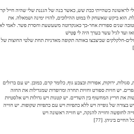
 לראשונה כשהייתי כבת שש, כאשר בנה של הגננת שלי שהיה חייל קר
לת. הוא ביקש שאשחק לו במוט ההילוכים, להזיז ימינה ושמאלה. את
הטובה שנים ספורות אחר-כך כאנקדוטה משעשעת וחסרת פשר. לאמי לא
ז ועד לגיל עשר בערך היה לי פֶטִישׁ
לים-חלקלקים שביצבצו באותה תקופה מאדניות תחת שלטי החוצות של
, סגולות, ירוקות, אפורות ובצבע גוף, כלומר קרם, כמובן. יש עם ברזלים
תפרים. יש חזיות ספורט וחזיות תחרה ומרופדות שמגדילות את החזה
ות את חריץ המחשוף בין השדיים. יש קטנות ויש גדולות ויש אלסטיות
 בצורה של גופייה ויש ללא כתפיות ויש עם כתפיות שקופות. יש חזייה
ייה לחופשה וחזייה להנקה, יש חזייה ראשונה ויש
החיים ביניהן. [77]