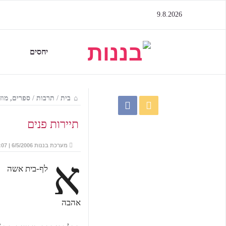
9.8.2026
יחסים
בית
/
תרבות
/
ספרים, מוז
תיירות פנים
מערכת בננות
6/5/2006 | 19:07
א
לף-בית אשה
אהבה