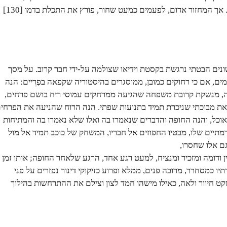
. אך המחזור אדום, לפעמים כמעט שחור, פורץ את התכלת בדמו [130]
נים הבטתי נרגשת בקסטת וידיאו שצולמה על-ידי חבר קרוב. על מסך
מים, אם כי רחוקים כמובן, ממוסגרים בהיסטוריה שקפאה בפְרֵיים: הנה
ה, מנשקת קרובת משפחה שהגיעה ממרחקים עמוסי ריח בושם פרחים,
ת מבוכתי שניכרת תמיד בתנועות שפתי. הנה הרוח שהניעה את הפרחי
אוכל, והנה החופה והדברים שנאמרו בה ואלו שלא נאמרו בה והמתיחות
מתיים שלו, מבטיו החפוזים אל חבריו, המשחק של כוכב תמיד אל מול
ם אלו שחסרו,
 ודומה ומזכיר ומנציח, למעט רגע אחד, הרגע שלאחר החופה; אותו זמן
יו כמסחרר, מרובה פנים, ממלא ופרוע כזיקוקי דינור נפזרים על פני
 חיוור ולאה, כאילו מישהו חמד לצון וצילם את ההתרחשות בהילוך