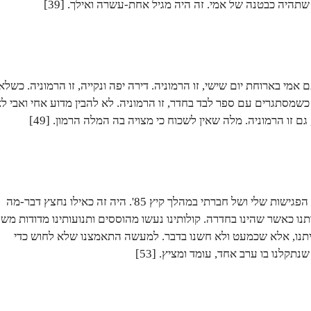
היה כבטנה של אמי. זה היה מגיל אחת-עשרה ואילך. [39]
 אמי בארוחת יום שישי, זו הרמוניה. דירה יפה ונקייה, זו הרמוניה. כשלא
 כשמסתגרים עם ספר לבד בחדר, זו הרמוניה. לא להבין מדוע אחי ואבי ל
ם זו הרמוניה. מלה שאין לשכוח כי מצויה בה המלה הרמון. [49]
תחושה משונה ליוותה את הפגישות שלי ושל חברתי במהלך קיץ 85'. היה זה כאילו נחצץ דבר-מה
נו כאשר שהינו בחדרה. קולותינו נעשו מהוססים ותנועותינו מדודות מש
תנו, אלא שכמעט ולא חשנו בדבר. למעשה התאמצנו שלא לחוש כדי
תקלנו בו ערב אחד, עומד ומציץ. [53]