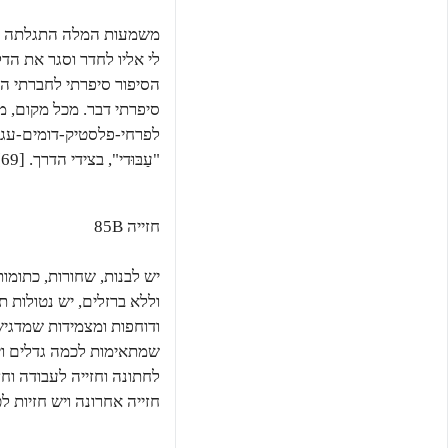
משמעות המלה התגלתה לי
לי אליו לחדר וסגר את הד
הסיפור סיפרתי לחברתי 
סיפרתי דבר. מכל מקום, מא
לפרחי-פלסטיק-דומים-עגו
"עַבּוּדי", בצידי הדרך. [69]
חזייה 85B
יש לבנות, שחורות, כתומות
וללא ברזלים, יש נטולות 
ודוחפות ומצמידות שמדגיש
שמתאימות לכמה גדלים ויש
לחתונה וחזייה לעבודה וחז
חזייה אחרונה ויש חזיות לכל 