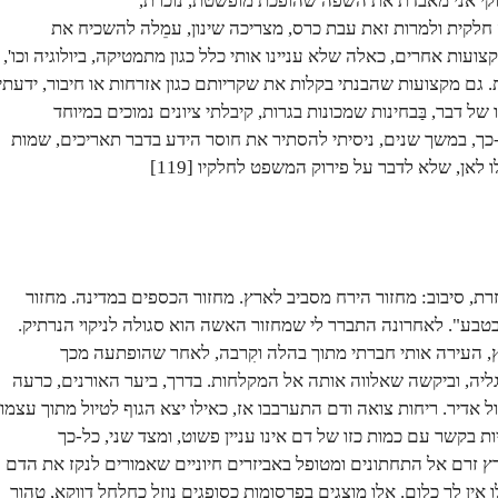
קי אני מאבדת את השפה שהופכת מופשטת, נוכרת,
חלקית ולמרות זאת עבת כרס, מצריכה שינון, עמֵלה להשכיח את
צועות אחרים, כאלה שלא עניינו אותי כלל כגון מתמטיקה, ביולוגיה וכו',
. גם מקצועות שהבנתי בקלות את שקריותם כגון אזרחות או חיבור, ידעתי
של דבר, בַּבחינות שמכונות בגרות, קיבלתי ציונים נמוכים במיוחד
כך, במשך שנים, ניסיתי להסתיר את חוסר הידע בדבר תאריכים, שמות
 לאן, שלא לדבר על פירוק המשפט לחלקיו [119]
וזרת, סיבוב: מחזור הירח מסביב לארץ. מחזור הכספים במדינה. מחזור
בטבע". לאחרונה התברר לי שמחזור האשה הוא סגולה לניקוי הנרתיק.
, העירה אותי חברתי מתוך בהלה וקִרבה, לאחר שהופתעה מכך
ליה, וביקשה שאלווה אותה אל המקלחות. בדרך, ביער האורנים, כרעה
 אדיר. ריחות צואה ודם התערבבו אז, כאילו יצא הגוף לטיול מתוך עצמו.
 בקשר עם כמות כזו של דם אינו עניין פשוט, ומצד שני, כל-כך
רץ זרם אל התחתונים ומטופל באביזרים חיוניים שאמורים לנקז את הדם
 אין לך כלום. אלו מוצגים בפרסומות כסופגים נוזל כחלחל דווקא, טהור