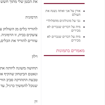
את הבטן שלי מתוך חשש שת
אורן
על
אני ואתה נשנה את
העולם
הרמוניה
גבי
על
מונולוגים מהסלולרי
מיה
על
דברים שגברים לא
להוריד כלים מן השולחן עם
מכירים
צועקים בבית, זו הרמוניה.
מיה
על
דברים שגברים לא
עוזרים להוריד את הכלים, ג
מכירים
מאמרים בתמונות
וילון
ונאטם הביטחון שהקיף אות
טבעת התהדקה סביב הוויי
שנוכל להמשיך כרגיל, עד שנ
זין