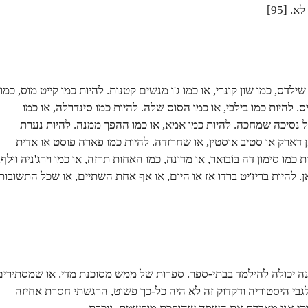
 [95]
 שילדס, כמו שון קונרי, או כמו ג'ו מנשים קטנות. להיות כמו קייט מוס, כמו
ס. להיות כמו בילבי, או כמו הסוס שלה. להיות כמו סינדרלה, או כמו
ל נסיכה שמחכה. להיות כמו אמא, או כמו ההפך ממנה. להיות נערת
אן דארק או סטיב אוסטין, או שחרזדה. להיות כמו פארה פוסט או אדית
כמו סימון דה בּוֹבוּאר, או מדונה, כמו האחות תרזה, או כמו וירג'ניה ווּלף,
ן. להיות בריז'יט ברדו אז או היום, או אף אחת השתיים, או שכל התשובות
נה יכולה להילמד בבתי-ספר. ספרות של ממש מסוכנת מדי. או שמסתירים
גבי היסטוריה ודקדוק זה לא היה כל-כך פשוט, הרגשתי חסרת אחיזה –