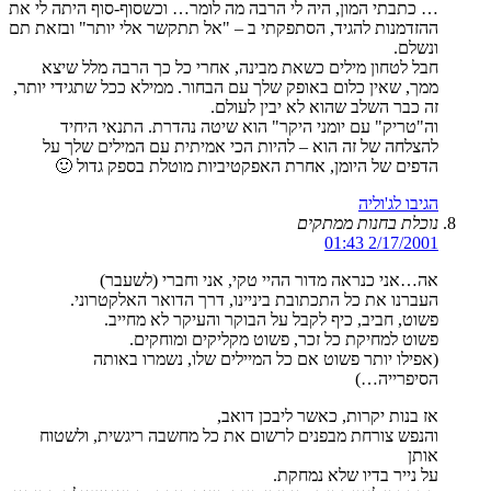
… כתבתי המון, היה לי הרבה מה לומר… וכשסוף-סוף היתה לי את
ההזדמנות להגיד, הסתפקתי ב – "אל תתקשר אלי יותר" ובזאת תם
ונשלם.
חבל לטחון מילים כשאת מבינה, אחרי כל כך הרבה מלל שיצא
ממך, שאין כלום באופק שלך עם הבחור. ממילא ככל שתגידי יותר,
זה כבר השלב שהוא לא יבין לעולם.
וה"טריק" עם יומני היקר" הוא שיטה נהדרת. התנאי היחיד
להצלחה של זה הוא – להיות הכי אמיתית עם המילים שלך על
הדפים של היומן, אחרת האפקטיביות מוטלת בספק גדול 🙂
הגיבו לג'וליה
נוכלת בחנות ממתקים
2/17/2001 01:43
אה…אני כנראה מדור ההיי טקי, אני וחברי (לשעבר)
העברנו את כל התכתובת ביניינו, דרך הדואר האלקטרוני.
פשוט, חביב, כיף לקבל על הבוקר והעיקר לא מחייב.
פשוט למחיקת כל זכר, פשוט מקליקים ומוחקים.
(אפילו יותר פשוט אם כל המיילים שלו, נשמרו באותה
הסיפרייה…)
אז בנות יקרות, כאשר ליבכן דואב,
והנפש צורחת מבפנים לרשום את כל מחשבה ריגשית, ולשטוח
אותן
על נייר בדיו שלא נמחקת.