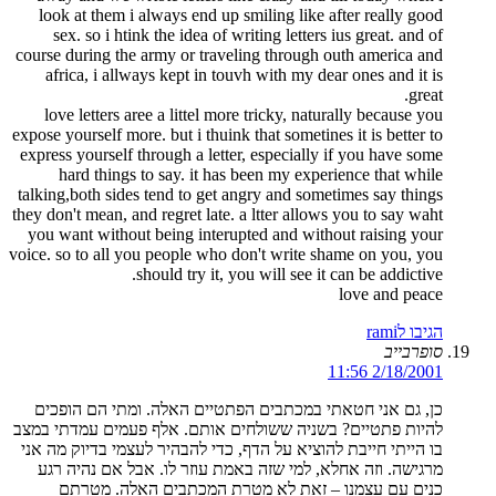
look at them i always end up smiling like after really good
sex. so i htink the idea of writing letters ius great. and of
course during the army or traveling through outh america and
africa, i allways kept in touvh with my dear ones and it is
great.
love letters aree a littel more tricky, naturally because you
expose yourself more. but i thuink that sometines it is better to
express yourself through a letter, especially if you have some
hard things to say. it has been my experience that while
talking,both sides tend to get angry and sometimes say things
they don't mean, and regret late. a ltter allows you to say waht
you want without being interupted and without raising your
voice. so to all you people who don't write shame on you, you
should try it, you will see it can be addictive.
love and peace
הגיבו לrami
סופרבייב
2/18/2001 11:56
כן, גם אני חטאתי במכתבים הפתטיים האלה. ומתי הם הופכים
להיות פתטיים? בשניה ששולחים אותם. אלף פעמים עמדתי במצב
בו הייתי חייבת להוציא על הדף, כדי להבהיר לעצמי בדיוק מה אני
מרגישה. וזה אחלא, למי שזה באמת עוזר לו. אבל אם נהיה רגע
כנים עם עצמנו – זאת לא מטרת המכתבים האלה. מטרתם