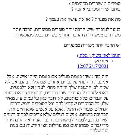
סופרים ומשוררים מדהימים ?
כותבי שירי ומכתבי אהבה ?
מה את מפגרת ? או את עושה את עצמך ?
בניגוד לעובדה שיש הרבה יותר סופרים מסופרות, הרבה יותר
משוררים ממשוררות והרבה יותר מוכשרים בכלל ממוכשרות
יש הרבה יותר מפגרות ממפגרים
הגיבו לאני בשוק ( טלה )
אפרסק
2/17/2001 12:07
היה בזה משהו באמת מעליב אם באמת הייתי אישה, אבל
אני גבר. וזו דעתי על גברים אחרים שנתקלתי בהם. אם לא
שמת לב, התגובה שלך הייתה מחוץ לעניין ולא רלבנטית.
באתי לספר על הגברים שכן כותבים, והוספתי גם את דעתי
על הגברים שלא כותבים. לא דובר כאן על עמוס עוז, מאיר
שלו, כל הסופרים שקדמו להם וכל הסופרים והמשוררים
הגדולים שעוד לא התגלו, אלא על אנשים שלא חיים את
הכתיבה ביומיום. אנשים רגילים שלא צריכים לכתוב רומנים
ושירים. וכן, לצערי ולבושתי בתור גבר אני רואה הרבה יותר
מדי גברים שמתנהגים כמו גורילות חצי חירשות עם בנות
הזוג שלהם.