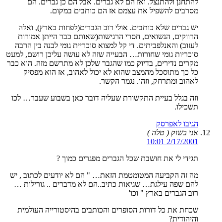
להתחנן ולהתנצל. ואז הם לא גברים. אבל הם כן גברים. הם
מסרבים להשפיל את עצמם אז הם כותבים במקום.
יש גברים שלא כותבים. אולי רוב הגברים(לפחות בארץ), ואלה
הרווקים, הנשואים, חסרי הרגישות(שאותם כבר הייתן אמורות
לעזוב) והאנלפביתים. די קל למצוא סוכריית גומי לבנה בין הרבה
סוכריות גומי שחורות… הבעייה שזה לא עושה עליכן רושם, למעט
מקרים נדירים, בדיוק כמו שהגבר שלכן לא מתרשם מזה. הוא כבר
כל כך מתוסכל מהמצב שהוא לא יכול לאהוב, אז הוא מפסיק
לאהוב ומתרחק, וזהו. נגמר הקשר.
וזה בגלל בעיית התקשורת שעליה דובר כאן בשבוע שעבר… לכו
תשכילו.
הגיבו לאפרסק
אני בשוק ( טלה )
2/17/2001 10:01
תגידי לי את חושבת שכל הגברים מפגרים כמוך ?
מה זה הקביעה המטומטמת הזאת… " הם לא יודעים לכתוב , יש
להם שפה עילגת… שגיאות כתיב..הם לא מדברים .. גורילות …
רוב הגברים בארץ " וכו'
שכחת את כל דורות הסופרים והכותבים בהיסטורייה העולמית
והיהודית?