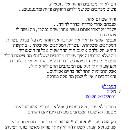
הם לא היו מכתבים תחזור אלי.. וכאלה.
פשוט מכתבים של שני ילדים רחוקים פיזית ומתגעגעים…
והיה שם גם אחד,
שנכתב אחרי פרידה ובדרך לחזרה…
ישבתי וקראתי אותם עשור אחרי שהם נכתבו , וזה עשה לי
צמרמורת..
ועכשיו שאני קוראת את הכתבה אני תוהה מה עלו בגורל עשרות
המכתבים ששלחתי, ועשרות המכתבים שקיבלתי… בתקופה
ההיא. חל עלהם אומנם חוק ההתישנות אבל זה היסטוריה.
מה שלא הבנתי זה איך שמרת מכתבים ששלחת? מה צילמת הכל?
פעם מזמן בימי התמימות שדיברנו על ילד עם תלתלים בלונדים
וקעקוע היה לי תיק עם המכתבים ההם להראות לו.
אבל התמימות התחלפה בחיים אמיתים..
והמכתבים ? אין לי שמץ מה עלה בגורלם.
הגיבו לtj
ג'וליה
2/17/2001 00:20
כתבתי לא פעם, ולא פעמיים, אבל אם זכרוני המעורער אינו
מטעני, לא שוגרו המכתבים מעולם ליעדיהם השונים.
רק את הפעם *האחרונה* אני זוכרת בבירור, כתבתי מכתב או
שניים, ולא העזתי לשלוח (זה היה יותר פורקן מאשר כוונה רצינית)