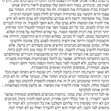
ברגעים כאלה אנחנו אומרות לעצמנו (ולכל החברות בסביבה): טוב, ניתן לו
קצת זמן. ובינתיים, בעוד הוא והזמן שלו שומעים ליאור נרקיס אנחנו
יושבות בבית ומאבדות את השפיות. וזה מה שקרה לרונית. הבחור עם
עצמו והיא תקועה עם נסיונותיה העקרים לחלץ ממנו תשובה הגיונית.
אבל, עוד אקסיומה ידועה היא שברגע שלמישהו לא נעים והוא לא יודע
איך להגיד את המשהו הלא נעים שלו, הוא הופך למגעיל. זה קורה לגברים
וזה קורה לנשים. וכך כל יום שעבר הפך את הבחור למגעיל יותר ומרוחק
יותר וקירב את רונית למוסד הסגור. עד שהיא החליטה על פתרון הפלא.
ניחשתם? כמובן, לשגר לו מכתב. במלוא המרץ היא התיישבה, חידדה את
חרצובות לשונה וירתה את חיציה בתקווה לפגוע בלב אהובה ולהשיבו
אליה. כמובן שבאותם מכתבים החיצים אינם משוחים רק ברעל, אלא
בנסיונות להשיב עטרה ליושנה. כמו להזכיר לו כמה טוב היה לכם ביחד,
ואיך תכננתם את העתיד או לזרות קורט מהשבועות והנדרים שהחלפתם
ברגעי התשוקה הגדולים. אפשר גם לתבל באנקדוטות מצחיקות משגרת
היומיום שלכם, ולא לשכוח לפזר מעל ניחוח הטפת מוסר וחופן רגשות
אשם. המהדרין, מוסיפים תחינות ואיומים בהתאבדות.
לא שאני יודעת מה רונית כתבה לבחור, רק שבטח היא ניסתה קצת מכל
דבר, וקיוותה שהבחור יקרא ובינתו תחזור אליו, ובעיקר אליה. זה לא קרה.
הדבר היחיד שהמכתב נתן לו זה את האומץ להפסיק להתנהג כמו שפן,
לעמוד מולה, ולגמור אחת ולתמיד את הסיפור. או בלשון פחות מצוחצחת –
לזרוק אותה לכלבים!
אז לכל הרוניתיות, שהן כמוני, כותבות מכתבים מופלאים ובטוחות שהצד
השני יתעורר, כי איך בכלל ייתכן אחרת, הגיע הזמן להגיד בקול, מכתבים
הם לא יותר מפיסות נייר עליהם השלכנו את כל תקוותינו. לא תמיד זה
מתאים לצד השני, לא תמיד הוא יידע להעריך ואולי גם לא תמיד יזכה