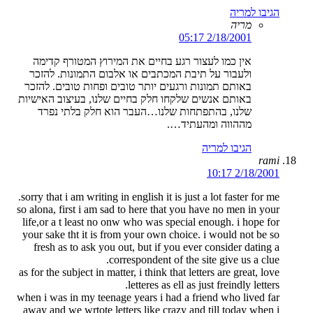
הגיבו למריה
מריה
2/18/2001 05:17
אין כמו לעצור רגע בחיים את המירוץ המטורף קדימה
ולעבור על תיבת המכתבים או אלבום התמונות. להזכר
באותם תמונות ורגעים יותר טובים ופחות טובים. להזכר
באותם אנשים שלקחו חלק בחיים שלנו, בעיצוב האישיות
שלנו, בהתפתחות שלנו…העבר הוא חלק בלתי נפרד
מההווה ומהעתיד….
הגיבו למריה
rami
2/18/2001 10:17
sorry that i am writing in english it is just a lot faster for me.
so alona, first i am sad to here that you have no men in your
life,or a t least no onw who was special enough. i hope for
your sake tht it is from your own choice. i would not be so
fresh as to ask you out, but if you ever consider dating a
correspondent of the site give us a clue.
as for the subject in matter, i think that letters are great, love
letteres as ell as just freindly letters.
when i was in my teenage years i had a friend who lived far
away and we wrtote letters like crazy and till today when i