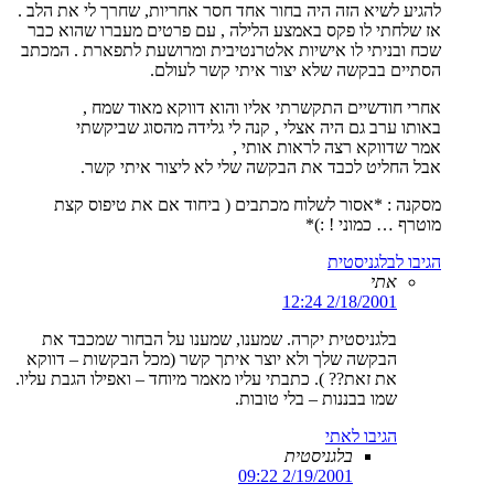
להגיע לשיא הזה היה בחור אחד חסר אחריות, שחרך לי את הלב .
אז שלחתי לו פקס באמצע הלילה , עם פרטים מעברו שהוא כבר
שכח ובניתי לו אישיות אלטרנטיבית ומרושעת לתפארת . המכתב
הסתיים בבקשה שלא יצור איתי קשר לעולם.
אחרי חודשיים התקשרתי אליו והוא דווקא מאוד שמח ,
באותו ערב גם היה אצלי , קנה לי גלידה מהסוג שביקשתי
אמר שדווקא רצה לראות אותי ,
אבל החליט לכבד את הבקשה שלי לא ליצור איתי קשר.
מסקנה : *אסור לשלוח מכתבים ( ביחוד אם את טיפוס קצת
מוטרף … כמוני ! :)*
הגיבו לבלגניסטית
אתי
2/18/2001 12:24
בלגניסטית יקרה. שמענו, שמענו על הבחור שמכבד את
הבקשה שלך ולא יוצר איתך קשר (מכל הבקשות – דווקא
את זאת?? ). כתבתי עליו מאמר מיוחד – ואפילו הגבת עליו.
שמו בבננות – בלי טובות.
הגיבו לאתי
בלגניסטית
2/19/2001 09:22