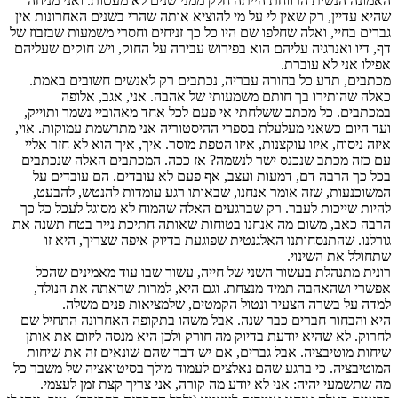
האמונה הנשית הרווחת הייתה חלק ממני שנים לא מעטות. ואני מניחה
שהיא עדיין, רק שאין לי על מי להוציא אותה שהרי בשנים האחרונות אין
גברים בחיי, ואלה שחלפו שם היו כל כך זניחים וחסרי משמעות שבזבוז של
דף, דיו ואנרגיה עליהם הוא בפירוש עבירה על החוק, ויש חוקים שעליהם
אפילו אני לא עוברת.
מכתבים, תדע כל בחורה עבריה, נכתבים רק לאנשים חשובים באמת.
כאלה שהותירו בך חותם משמעותי של אהבה. אני, אגב, אלופה
במכתבים. כל מכתב ששלחתי אי פעם לכל אחד מאהוביי נשמר ותוייק,
ועד היום כשאני מעלעלת בספרי ההיסטוריה אני מתרשמת עמוקות. אוי,
איזה ניסוח, איזו עוקצנות, איזו הטפת מוסר. איך, איך הוא לא חזר אליי
עם כזה מכתב שנכנס ישר לנשמה? אז ככה. המכתבים האלה שנכתבים
בכל כך הרבה דם, דמעות ועצב, אף פעם לא עובדים. הם עובדים על
המשוכנעות, שזה אומר אנחנו, שבאותו רגע עומדות להנטש, להבעט,
להיות שייכות לעבר. רק שברגעים האלה שהמוח לא מסוגל לעכל כל כך
הרבה כאב, משום מה אנחנו בטוחות שאותה חתיכת נייר בטח תשנה את
גורלנו. שהתנסחותנו האלגנטית שפוגעת בדיוק איפה שצריך, היא זו
שתחולל את השינוי.
רונית מתנהלת בעשור השני של חייה, עשור שבו עוד מאמינים שהכל
אפשרי ושהאהבה תמיד מנצחת. וגם היא, למרות שראתה את הנולד,
למדה על בשרה הצעיר ונטול הקמטים, שלמציאות פנים משלה.
היא והבחור חברים כבר שנה. אבל משהו בתקופה האחרונה התחיל שם
לחרוק. לא שהיא יודעת בדיוק מה חורק ולכן היא מנסה ליזום את אותן
שיחות מוטיבציה. אבל גברים, אם יש דבר שהם שונאים זה את שיחות
המוטיבציה. כי ברגע שהם נאלצים לעמוד מולך בסיטואציה של משבר כל
מה שתשמעי יהיה: אני לא יודע מה קורה, אני צריך קצת זמן לעצמי.