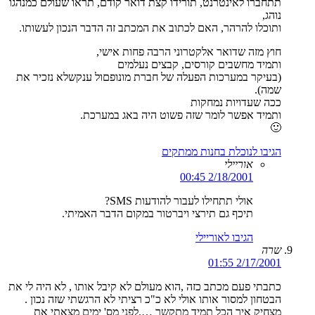
תתחברו לאינטרנט, תורידו קצת דואר קודם, תראו שעולם כמנהגו
נוהג,
ותוכלו להרהר, האם לכתוב את המכתב זה הדבר הנכון לעשותו.
חוץ מזה שדואר אלקטרוני הרבה פחות אישי,
ותמיד מחשבים קורסים, קבצים נעלמים
(בעיקר במערכות הפעלה של חברת מונופםול ענקשלא נזכיר את
שמה).
ככה שעדויות נמחקות
ותמיד אפשר לומר שזה פשוט היה באג במערכת.
🙂
הגיבו לנוכלת בחנות ממתקים
אוריילי
2/18/2001 00:45
אולי תתחילו לעבור להודעות SMS?
תיכף גם תירצי ויברטור במקום הדבר האמיתי.
הגיבו לאוריילי
שרה
2/17/2001 01:55
כתבתי פעם מכתב כזה ,הוא מעולם לא קיבל אותו , לא היה לי את
הבטחון למסור אותו אולי לא כ"כ רציתי לא הרגשתי שזה נכון .
מצחיק איך הכל תמיד מתקשר ….לפני מס' ימים מצאתי את