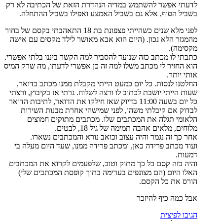
לדעתי אפשר להשתמש במדיה הנהדרת הזאת של הכתיבה לא רק
בשביל הסוף, אלא גם בשביל האמצע ואפילו בשביל ההתחלה.
לפני מלא שנים כשהייתי פצפונת בת 18 התאהבתי בקסם של בחור
מהמגזר הלא נכון. (היום הוא אבא מאושר לילד מקסים עם אישה
מקסימה).
כתבתי לו מכתב כזה שנועד להסביר למה הקשר ביננו בלתי אפשרי.
הוא החזיר לי מכתב משלו למה זה כן אפשרי לדעתו, מה שרק המיס
אותי יותר.
החלטנו לנסות. כל יום כמעט הייתי מקבלת ממנו מכתב בדואר,
שעות הייתי יושבת לכתוב לו ורצה לשלוח. גרתי אז בקיבוץ, ורצתי
כל יום בשעה 11:00 בדיוק שאז חילקו את הדואר, לתיבות הדואר
לבדוק אם קיבלתי משהו, לפני שמישהי אחרת מבנות השירות
הלאומי תגלה את המכתבים שלו. מכתבים מתוקים חמוצים
מלוחים, מלאים אהבה תמימה של גיל 18, לבטים.
אחר כך זה נגמר והיה עצוב וכואב נורא והמכתבים נשארו.
ועוד מכתב פרידה כאן, ומכתב פרידה ממנו, שעד היום מעלה בי
דמעות.
והיה בזה קסם כל כך מתוק וטוב, שלפעמים לקרוא את המכתבים
האלו היום (הם מצונפים בערימה בתוך קופסת המכתבים שלי)
הורס את כל הקסם.
אבל כמה כיף להיזכר
הגיבו לפיצית