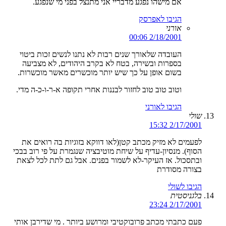
אם מישהו נפגע מדבריי אני מתנצל בפני מי שנפגע.
הגיבו לאפרסק
אורני
2/18/2001 00:06
העובדה שלאורך שנים רבות לא נתנו לנשים זכות ביטוי
בספרות ובשירה, בטח לא בקרב היהודים, לא מצביעה
בשום אופן על כך שיש יותר מוכשרים מאשר מוכשרות.
וטוב טוב טוב לחזור לבננות אחרי תקופה א-ר-ו-כ-ה מדי.
הגיבו לאורני
שולי
2/17/2001 15:32
לפעמים לא מזיק מכתב קטן(לאו דווקא בזוגיות בה רואים את
הסוף). מנסיון-עדיף על שיחת מוטיבציה שנגמרת על פי רוב בבכי
ובתסכול. אז העיקר-לא לשמור בפנים. אבל גם לתת לכל לצאת
בצורה מסודרת
הגיבו לשולי
בלגניסטית
2/17/2001 23:24
פעם כתבתי מכתב פרובוקטיבי ומרושע ביותר . מי שדירבן אותי