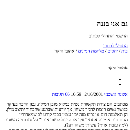
גם אני בננה
הרשמי והתחילי לכתוב
התחילי לכתוב
בית
/
יחסים
/
מלחמת המינים
/
אהובי היקר
אהובי היקר
אלונה אשכנזי
2/16/2001 | 16:59
66 תגובות
מכתבים הם צורת תקשורת נשית במלוא מובן המילה. נכון הדבר בעיקר
כאשר נשים רוצות להגיד משהו, אך יודעות שברגע שהבחור יתיצב מולן,
הן תאלמנה דום או גרוע מזה יבזו עצמן בבכי קורע לב שמאחוריו
מסתתרת אמירה אחת: "איך אתה יכול לעזוב אותי" על נגזרותיה השונות
(למה עזבת אותי? עשיתי משהו רע?).