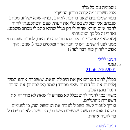
מסכימה עם כל מלה
אבל חשבתן מה קורה בכיוון ההפוך?
בעוד שמכתבים שאני כותבת לאהובי, עדיף שלא ישלחו, מכתב
שנכתב אלי יכול לשבש עלי את דעתי. פעם השתכנעתי לחזור
לחבר איום ונורא שהיה לי רק בגלל שהוא כתב לי מכתב משכנע.
ואחרי זה כל כך הצטערתי.
(לא שאני לא שומרת את המכתב הזה עד היום, למרות שנפרדתי
ממנו לפני 4 שנים, ויש לי חבר אחר ומקסים כבר 3 שנים. איך
אפשר לזרוק כזה דבר לפח?)
הגיבו ללילי
טננה
2/16/2001 21:56
בכלל, לרוב הגברים אין את היכולת הזאת, ששוברת אותנו תמיד
(לפחות את כל הבנות שאני מכירה) לומר (או לכתוב) את הדבר
הנכון בזמן הנכון.
משהו כמו להגיד לך שבכלל לא מפריע לו שאת לא מורידה את
השערות מהרגליים.
וצריך לעבוד קשה בשביל לעבור את המכשול הזה, כי לפעמים
כשהם אומרים משהו שנשמע ממש רע, הם פשוט לא יודעים כל
כך להגיד אחרת.
הגיבו לטננה