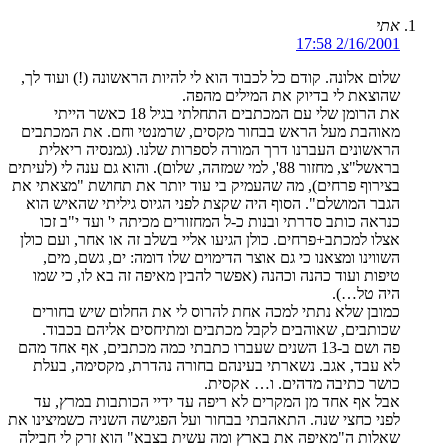
אתי
2/16/2001 17:58
שלום אלונה. קודם כל לכבוד הוא לי להיות הראשונה (!) ועוד לך,
שהוצאת לי בדיוק את המילים מהפה.
את הרומן שלי עם המכתבים התחלתי בגיל 18 כאשר הייתי
מאוהבת מעל הראש בבחור מקסים, שרמנטי וחם. את המכתבים
הראשונים העברנו דרך המורה לספרות שלנו. (גמנסיה ריאלית
בראשל"צ, מחזור 88', למי שמזהה, שלום). והוא גם ענה לי (לעיתים
בצירוף פרחים), מה שהעמיק בי עוד יותר את תחושת "מצאתי את
הגבר המושלם". הסוף היה שקצת לפני הגיוס גיליתי שהאיש הוא
כנראה כותב סדרתי ובנות כ-ל המחזורים מכיתה י' ועד י"ב זכו
אצלו למכתב+פרחים. כולן הגיעו אליי בשלב זה או אחר, ועם כולן
השווינו ומצאנו כי גם אוצר הדימוים שלו דומה: ים, גשם, מים,
טיפות ועוד כהנה וכהנה (אפשר להבין מאיפה זה בא לו, כי שמו
היה טל…).
כמובן שלא נתתי למכה אחת להרוס לי את החלום שיש בחורים
שכותבים, שאוהבים לקבל מכתבים ומתיחסים אליהם בכבוד.
פה ושם ב-13 השנים שעברו כתבתי כמה מכתבים, אף אחד מהם
לא עבד, אגב. נשארתי בעינהם בחורה נהדרת, מקסימה, בעלת
כושר כתיבה מדהים. ו… אקסית.
אבל אף אחד מן המקרים לא ריפה עד ידיי הכותבות במרץ, עד
לפני כחצי שנה. התאהבתי בבחור ועל הפגישה השניה כשמיצינו את
שאלות ה"מאיפה את בארץ ומה עשית בצבא" הוא זרק לי חבילה