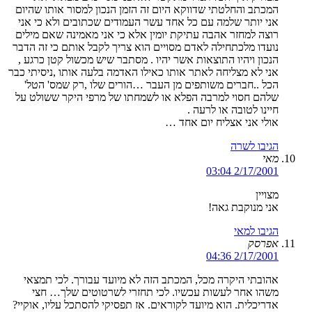
המכתב והחלטתי שדווקא היום זה הזמן הנכון למסור אותו שהיום
אני יותר שלמה עם כל אחד עשר העמודים שכתובים ולא כי אני
רוצה למחזר אהבה עתיקת יומין אלא כי אני מאמינה שאם מילים
נועדו מלכתחילה לאדם מסויים הוא צריך לקבל אותם כי זה הדבר
הנכון ויהיו התוצאות אשר יהיו . מסתבר שיש מכשול קטן כרגע ,
אני לא מצליחה לאתר אותו כאילו האדמה בלעה אותו ,ניסיתי כבר
הכל ..חברים משותפים מן העבר …הורים שלו ,רק שמס' הטל'
שלהם חסוי למרבה הפלא או לשמחתו של מרפי היקר ששולט על
חיינו לטובה או לרעה .
אולי אני אצליח יום אחד …
הגיבו לשרה
מאי
2/17/2001 03:04
מצויין
אני מנוקבת גאה!
הגיבו למאי
אפרסק
2/17/2001 04:36
אהובתי היקרה מכל, המכתב הזה לא מיועד עבורך. לכי תמצאי
משהו אחר לעשות עכשיו. לכי תחזרי לשרטוטים שלך… חצי
אדריכלית. הוא מיועד לקוראים. אז תפסיקי להסתכל עליו, אוקיי?