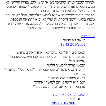
ולמרות שכבר למדנו שהמכתבים או אי-מיילים, בעידן החדש, לא
ממש מביאים אותנו למקום הרצוי, עדיין קשה, לי לפחות, להגמל
מההרגל של העלאת המחשבות על הכתב…
הפתרון היחידי שמצאתי – הוא להמשיך ולכתוב, אבל רק למגירה.
משהו בסגנון "יומני היקר". זה אולי לא יביא לתוצאה הנכספת –
אבל מהווה אפיק להוצאת התסכול – ולפעמים, אחרי שזה יוצא
החוצה – הפרופורציות משתנות – והכאב מתקהה…
הגיבו לטל
כי אני לא יודעת
2/16/2001 18:43
המכתבים האלו לא יגרמו לאף אחד לאהוב מחדש.
מה שכן הם יעשו זה אולי לתת לנו להרגיש שעשינו הכל
,אמרנו הכל.
ועכשיו צריך להמשיך הלאה.
ולדעתי גם אם אח"כ הוא יבוא ויגיד "תראי-לכי" , נראה לי
שזה טוב.
לדעת איפה את/ה זה חשוב.
ואם הוא יראה אותם למישהי אחרת?
אז הוא די חרא אבל מה זה משנה לך?
הגיבו לכי אני לא יודעת
אודי
2/16/2001 20:11