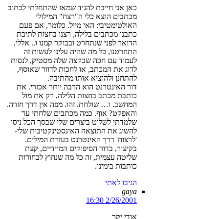
כאן אני חייבת להגיד שמאז שהתחלתי לכתוב
מכתבים הוצא כלי ה"רצח" המילולי
האולטימטיבי: האי מייל. כלומר, אם פעם
כתבנו מכתבים בלילה, רצנו בחצות לתיבת
הדואר לפני שנתחרט ובבוקר קמנו ו.. אללי,
התחרטנו, כל מה שהיה עלינו לעשות זה
לעמוד עם חכה שבקצה שלה מסטיק, לנסות
לדוג את המכתב, או לחכות לדוור שאוסף,
להתחנן ולהוציא אותו מהתיבה.
דור האינטרנט הוא הרבה יותר אכזרי. את
כותבת מכתב בחצות הלילה, רק את מול
המחשב. ו… שולחת. זהו. מפה אין דרך חזרה.
והאפקט? אוף. כמה מכתבים שלחתי עד
שלמדתי לשלוט ביצרים שלי שבסך הכל ניסו
להשיג את התוצאה האינסטינקטיבית שלי-
'לרצוח' דרך האינטרנט בעזרת המילים.
בקיצור, בדור הסיפוקים המיידיים, קצת
שליטה עצמית, זה כל מה שנחוץ לבחורות
כותבות בימינו.
הגיבו לאתי
gaya
2/26/2001 16:30
אודי יקר