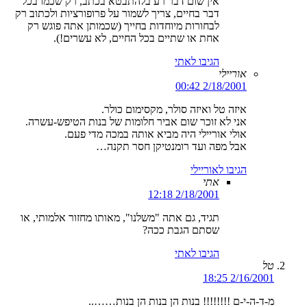
אין שום דבר רע בלהתבטא בכתב, רק שכמו בכל
דבר בחיים, צריך לשמור על פרופורציות ולכתוב רק
לבחורות מיוחדות בחייך (שכמותן אתה פוגש רק
אחת או שתיים בכל החיים, לא עשרים!).
הגיבו לאתי
אוריילי
2/18/2001 00:42
איזה טל ואיזה סולר, מקסימום כולר.
אני לא זוכר שום אביר חלומות של בנות הטיפש-עשרה.
אולי אוריילי היה מביא אותה במכה מדי פעם.
אבל מפה ועד רומנטיקן חסר תקנה…
הגיבו לאוריילי
אתי
2/18/2001 12:18
תגיד, גם אתה "משלנו", מאותו מחזור אלמותי, או
שסתם הגבת ככה?
הגיבו לאתי
טל
2/16/2001 18:25
מ-ד-ה-י-ם !!!!!!!! בנות הן בנות הן בנות……..