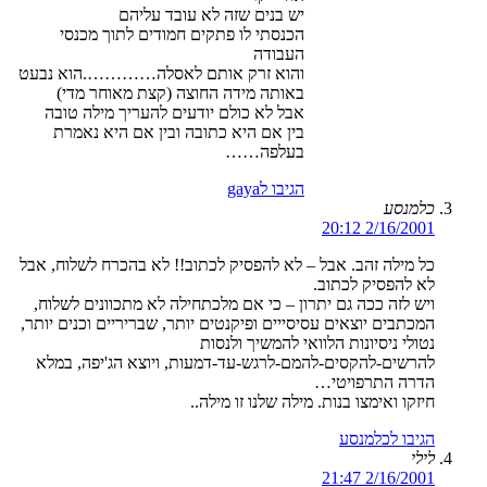
יש בנים שזה לא עובד עליהם
הכנסתי לו פתקים חמודים לתוך מכנסי
העבודה
והוא זרק אותם לאסלה………….הוא נבעט
באותה מידה החוצה (קצת מאוחר מדי)
אבל לא כולם יודעים להעריך מילה טובה
בין אם היא כתובה ובין אם היא נאמרת
בעלפה……
הגיבו לgaya
כלמנסע
2/16/2001 20:12
כל מילה זהב. אבל – לא להפסיק לכתוב!! לא בהכרח לשלוח, אבל
לא להפסיק לכתוב.
ויש לזה ככה גם יתרון – כי אם מלכתחילה לא מתכוונים לשלוח,
המכתבים יוצאים עסיסייים ופיקנטים יותר, שבריריים וכנים יותר,
נטולי ניסיונות הלוואי להמשיך ולנסות
להרשים-להקסים-להמם-לרגש-עד-דמעות, ויוצא הג'יפה, במלא
הדרה התרפויטי…
חיזקו ואימצו בנות. מילה שלנו זו מילה..
הגיבו לכלמנסע
לילי
2/16/2001 21:47