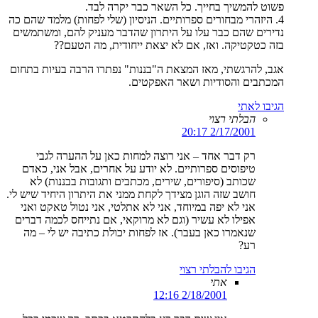
פשוט להמשיך בחייך. כל השאר כבר יקרה לבד.
4. היזהרי מבחורים ספרותיים. הניסיון (שלי לפחות) מלמד שהם כה
נדירים שהם כבר עלו על היתרון שהדבר מעניק להם, ומשתמשים
בזה כטקטיקה. ואז, אם לא יצאת ייחודית, מה הטעם??
אגב, להרגשתי, מאז המצאת ה"בננות" נפתרו הרבה בעיות בתחום
המכתבים והסודיות ושאר האפקטים.
הגיבו לאתי
הבלתי רצוי
2/17/2001 20:17
רק דבר אחד – אני רוצה למחות כאן על ההערה לגבי
טיפוסים ספרותיים. לא יודע על אחרים, אבל אני, כאדם
שכותב (סיפורים, שירים, מכתבים ותגובות בבננות) לא
חושב שזה הוגן מצידך לקחת ממני את היתרון היחיד שיש לי.
אני לא יפה במיוחד, אני לא אתלטי, אני נטול טאקט ואני
אפילו לא עשיר (וגם לא מרוקאי, אם נתייחס לכמה דברים
שנאמרו כאן בעבר). אז לפחות יכולת כתיבה יש לי – מה
רע?
הגיבו להבלתי רצוי
אתי
2/18/2001 12:16