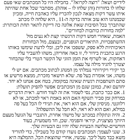
לידיים ושאל: "רוצה לקרוא?". בחבילה היו כל המכתבים שאי פעם
שלחו לו בחורות (והן שלחו לו – אוהו!). מסתבר שכל אחת שהיתה
איתו עשר דקות מצאה לנכון להכריז עליו כאהבת חייה, ומכיון
שכמנהגו הוא עזב אותה בדקה ה-11 , היא שלחה לו מכתב
שהתברך בכל הסיבות שאת אלונה כה דייקת לתאר תחת הכותרת:
"למה בחורות כותבות לבחורים".
האמת, שאחרי חמש דקות הרגשתי קצת לא נעים מול
ההשתפכויות, התיאורים הגופניים, ובעצם, מול הבחורות
האיכותיות ללא ספק, ששפכו את ליבן, ובלי לדעת שימשו באותו
הרגע כתכנית בידור לי, זו באה אחריהן, משהו להעביר עליו
דאחקות, או לשרוף את הזמן הזוגי של הקשר הטרי בלי שהבחור
יצטרך להגיד מילה על עצמו.
כך יקירי ויקירותיי נגמלתי מן המנהג לכתוב מכתבים. אם יש לי
משהו, אני אומרת בעל פה. שלא תישאר מזכרת, ממצא מרשיע או
סתם השתפכות רגשית שאינה במקומה, בטח אם אנחנו לא יחד.
יחדעם זאת, כמובן שגם מן המכתבים אפשר להפיק תועלת:
1. אם כבר כתבת, נסי לשמור את זה לעוד חודש. ראית הדברים
במרחק זמן סביר תשקף האם הוא באמת ראוי למכתב, או לא
רלוונטי. מניסיון שלי, אם הוא ראוי, את תגידי לו הכל בעל פה
במילא, ואם הוא לא ראוי, לא חבל על ההשפלה?
2. והיה ונתקלת במכתב של מישהי אחרת, התגברי על הגועל מעצם
היותך מציצנית, קיראי והפנימי. שכן, חד משמעית, בעוד
חודשיים-שלושה הבעיות שלה יהיו גם הבעיות שלך.
3. שנני לעצמך: המכתבים נועדו קודם כל בשבילך, כדי להוריד
משא כבד מעל ליבך. עכשיו, אחרי שהוצאת הכל, ההמלצה היא