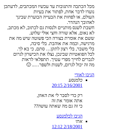
מכל הכתבה והתגובות עד עכשיו המכתבים, לדעתכן
נועדו לדבר אחת, לפתור את בעיות
העולם, או לפחות את הבעייה הבוערת שבינך
לאהובך הנהדר.
חשבת לשנס מותניים ולנסות גם לכתוב, לא מכתב,
לא נאום, אלא שורה וחצי אולי שלוש,
ששם את אומרת בצורה הכי פשוטה שיש מה את
מרגישה, וכמה את אוהבת. בלי סיבה,
בלי משבר, בלי רצון לתקן… סתם, כי בא לך.
לכל הפואטיות שבינכן, נצלו את הכישרון לגרום
לגברים לחייך מפרי עטיך. תתפלאי לראות
מה זה יכול לגרום, לשנות ולשפר….. 🙂
הגיבו לאודי
כלמנסע
2/16/2001 20:15
רק כדי לסבר לי את האוזן,
אתה אומר את זה
כי זה גם מה שאתה עושה??
הגיבו לכלמנסע
אתי
2/18/2001 12:12