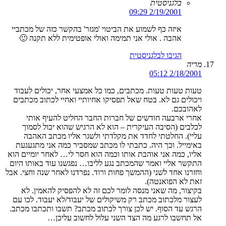
בלגניסטית
2/19/2001 09:29
איזה כף לשמוע את הביטוי 'מגזר' בהקשר כזה של מכתביי
אהבה . אולי אני תמימה ואולי אופטימית ללא תקנה 🙂
הגיבו לבלגניסטית
מריה
2/18/2001 05:12
טעות טעות טעות. מכתבים, כמו כל אמצעי אחר, יכולים לעבוד
ויכולים גם לא. בטח שאל תפסיקו אחיותיי ואחיי לכתוב מכתבים
לאהובכם.
אחרי ארבעה חודשים של חברות החבר החליט להעיף אותי
לכלבים (הסיבה העיקרית – הוא לא הרגיש שהוא יכול לסמוך
עליי). החלטתי לחדד את מקלדתי ולשגר אליו מכתב האהבה
באימייל. וכך היה. כתבתי לו מכתב שמסביר כמה אני מתגעגעת
אליו, כמה אני אוהבת אותו וכמה הוא חסר לי… לאחר יומיים הוא
התקשר אליי ואמר שהמכתב נגע לליבו… נפגשנו עוד באותו היום
וחזרנו אחד לשני (ההמשך פחות ורוד. נפרדנו לאחר שנה וחצי. אבל
זאת לא הפואנטה).
בקיצור, מה שאני מנסה לומר לכם זה לא להפסיק להאמין. לא
לעצור מלכתוב מכתב רק משיקולים של יעבוד/לא יעבוד. לכו עם
הרגש עד הסוף. יש לכן צורך לכתוב מכתב? תשבו ותכתבו מכתב.
אל תחשבו לרגע מה הצד השני עלול לחשוב עליכן…