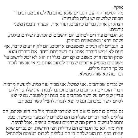
אוקיי.
מה הסיפור הזה עם הגברים שלא כותבים? לכתוב מכתבים זו
תכונה שלנשים יש עליה בלעדיות?
הצחקתן אותי. גברים כותבים, ועוד איך. הבעייה נובעת משני
גורמים:
א. הגברים פוחדים לכתוב. הם חושבים שהכתיבה שלהם עילגת,
ושהם ייראו מטומטמים בעיניכן.
ב. הגברים לא רגילים למשפטים ארוכים. הם לא יודעים לדבר. אף
פעם לא ממש דיברת איתו. גם כשהייתם ביחד. את דיברת והוא
שתק הרבה וזרק משפטים קצרים. בגלל זה הוא לא יכול לחשוב על
משפטים מספיק ארוכים שצריך לכתוב אותם כי אי אפשר לזכור
כל כך הרבה מילים.
גבר כזה לא שווה ממילא.
יש גברים שכותבים. אני למשל. אני מכיר עוד כמה. למעשה מרבית
חבריי הזכריים הקרובים כותבים וכתבו לבנות הזוג שלהן, וחלקם
עדיין שומרים על קשר מכתבים עם בנות זוג לשעבר. גם לי יצא
לסיים קשר במכתב, וגם לי יצא לנסות להציל קשר במכתב.
גם גברים כותבים כי אם הם יצטרכו לעמוד מול בת הזוג שלהם, הם
עלולים לומר דברים שעליהם הם עשויים להצטער בהמשך. כעס
ותסכול עושים בדיוק מה שרחמים עצמיים עושים, אבל להיפך.
וחוץ מזה, לא כל הגברים הם גורילות חצי חירשות. יש גברים שלא
יעמדו בפני בת הזוג שלהם כי הם עלולים לקרוס בעצמם ולהתחיל