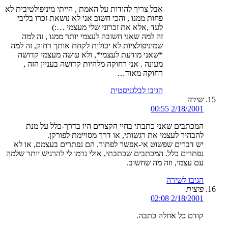
אבל צריך להודות על האמת , הייתי מיניפולטיבית לא
פחות ממנו , והכי חשוב אני לא נושאת זכרו בליבי
לעד ,אלא את זכרוני שלי מעצמי …:)
זה למה שאני חשובה לעצמי יותר ממנו , זה למה
שמיניפולציות לא יכולות לקחת אותך רחוק, זה למה
*שאני מודעת לעצמי*, ולא עושה מעצמי קדושה
מעונה . אני רחוקה מלהיות קדושה בעניין הזה ,
רחוקה מאוד…
הגיבו לבלגניסטית
שירה
2/18/2001 00:55
המכתבים שאני כתבתי בחיי הקצרים היו בדרך-כלל על מנת
להבהיר לעצמי את רגשותי, או דרך מסויימת לפורקן.
יש דברים שפשוט אי-אפשר לפתור. הם נפתרים בעצמם, או לא
נפתרים כלל. המכתבים שכתבתי, אולי גרמו לי להרגיש יותר שלמה
עם עצמי, וזה מה שחשוב.
הגיבו לשירה
פיצית
2/18/2001 02:08
קודם כל אחלה כתבה.