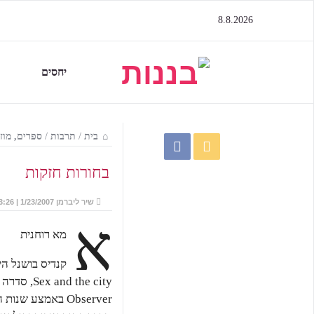
8.8.2026
יחסים
בית
/
תרבות
/
ספרים, מוז
בחורות חזקות
שיר ליברמן
1/23/2007 | 13:26
א
מא רוחנית
קנדיס בושנל הי