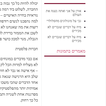
יכולה להיות כל כך גבוה ב
החברה, לשלוט ביד רמה ב
אורן
על
אני ואתה נשנה את
העולם
נוראיות בחייה האישיים –
למה נהפכנו לנשים רודפות
גבי
על
מונולוגים מהסלולרי
רוצות את מה שאנחנו לא י
מיה
על
דברים שגברים לא
מכירים
לשכן את הממזר בדירת לופ
מיה
על
דברים שגברים לא
הגבלה, מנוי למכון כושר פ
מכירים
חברות פלסטית
מאמרים בתמונות
אם כבר מדברים במונחים ש
לא מצליח למרות הכל לקנ
– אף אישה או גבר לא חוש
שלב היא הרגישה שנאה או
אחד הדברים שהכי משכו א
אמיתית יותר מהפלסטיקיות
מפרגנות אחת לשנייה ותמ
כל כך רחוק.