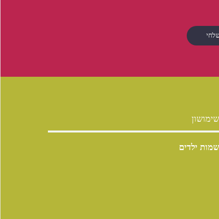
ימושון
מות ילדים