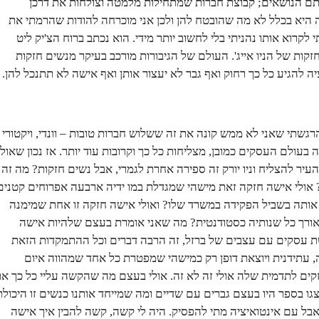
ותם הנושאים; קבוצת חברות שמתחילות מלמטה וצולחות את דרכן
ה היא בכלל לא מה שהובטח להן ולכן אני מוכרחה להודות שהרמתי את
לקרוא אותו נהניתי בלי לחשוב יותר מידי. הוא נכתב ברוח הצ'יק ליט
ות של הניו אייג'. העולם של הגיבורות מורכב בעיקר מנשים חזקות
יה להגיע כל כך רחוק ואף גבר לא יעצור אותן ואף אישה לא תתנכל להן.
שתי שאני לא ממש קונה את זה ששלוש חברות טובות – וונדי, ויקטורי
 בעולם העסקים כמובן, מצליחות כל כך וקרובות עוד יותר. אז נכון שאולי
העיר להצליח וניו יורק זה ספירה אחרת לגמרי, אבל נשים חזקות? מה זה
אולי אישה חזקה זאת מישהי שמגדלת במו ידיה ארבעה אפרוחים קטנים
ותה בשביל הפקידה במשרד שלו? ואולי אישה חזקה זו אחת שמימנה
אורך כל שנותיה כסטודנטית? מה שאני אומרת בעצם שלהיות אישה
ת עסקים עם עצבים של ברזל, זה הרבה דברים וכל ההתמקדות הזאת
, עתידנית ויוצאת דופן רק כמישהי שמפטרת כל אחד שמהווה איום
קים לתדמית שלה אולי זה לא זה. אולי בעצם מה שהקשה עליי כל כך א
 בספר היו בעצם גברים עם שדיים ומה שמייחד אותנו כנשים זו היכולת
בל עם אינטואיציה מתי להפסיק. היה לי קשה, קשה להבין איך אישה