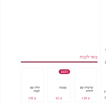
בואי לקנות
מבצע
שרשרת שם
בטנונה
תליון שם
ת
לילדות
לבנות
₪ 139
₪ 65
₪ 139