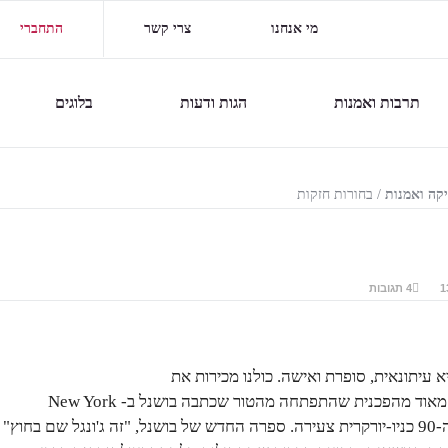
מי אנחנו
צרי קשר
התחברי
תרבות ואמנות
הגות ודעות
בלוגים
יקה ואמנות
/
בחורות חזקות
4 תגובות
א עיתונאית, סופרת ואישה. כולנו מכירות את
Sex and the city, סדרה מאוד מהפכנית שהתפתחה מהטור שכתבה בושנל ב- New York
Observer באמצע שנות ה-90 כניו-יורקרית צעירה. ספרה החדש של בושנל, "זה ג'ונגל שם בחוץ"