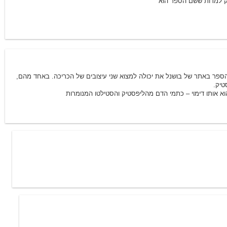
יק למרות ששם הספר הוא
1/23/2007 20:01
ספר באתר של בושנל את יכולה למצוא שני עיצובים של הכריכה. באחד מהם,
טיק.
וא אותו דימוי – כתמי הדם מהליפסטיק והסטילטו המנומרות
1/24/2007 13:22
1/24/2007 13:27