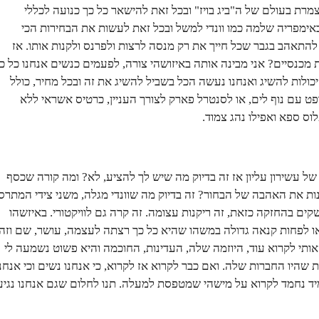
צמרת בעולם של ה"ביג בויז" ובכל זאת להישאר כל כך כנועה לכללי
אימפריה שלמה כמו וונדי למשל ובכל זאת לעשות את הבחירות הכי
 להתאהב בגבר שכל חייך את רק מנסה לרצות ולפרנס ולקנות אותו. אז
 מכנסיים? אני מבינה אותה באיזושהי צורה, לפעמים כנשים אנחנו כל כ
כולות להשיג ואנחנו נעשה הכל בשביל להשיג את זה ובכל מחיר, כולל
ט עם נוף לים, או לסנטרל פארק לצורך העניין, כרטיס אשראי ללא
לוס ספא ואפילו נהג צמוד.
ל עשירון עליון אז זה בדיוק מה שיש לך להציע, לא? ומה קורה שכסף
ות את האהבה של הבחור? זה בדיוק מה שוונדי מגלה, משני צידי המתרס
קים בהחזקה כזאת, זה ריקנות עצומה. זה קרה גם לוויקטורי. באיזשהו
 לפחות קנאה גדולה במשהו שהיא כל כך רצתה לעצמה, עושר, שם וזה
ותי לקרוא עוד, היוזמה שלה, העדינות, החוכמה והיא פשוט נשמעה לי
 שהיו החברות שלה. ואם כבר לקרוא אז לקרוא, כי אנחנו נשים וכי אנחנ
יד נחמד לקרוא על מישהי שמטפסת למעלה. תנו לחלום שגם אנחנו נגיע