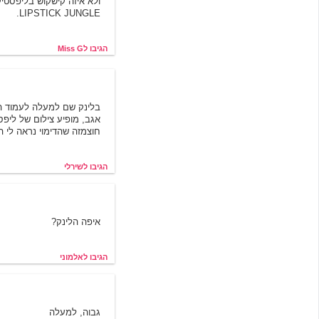
ולא איזה קישקוש בליפסט
LIPSTICK JUNGLE.
הגיבו לMiss G
שירלי
בלינק שם למעלה לעמוד ה
אגב, מופיע צילום של ליפס
חוצמזה שהדימוי נראה לי ה
הגיבו לשירלי
אלמוני
איפה הלינק?
הגיבו לאלמוני
שירלי
גבוה, למעלה