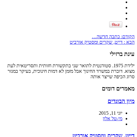
הקודם:
כתבה חדשה…
הבא :
דייט, שקרים ומסטיק אורביט
עינת ברזילי
ילידת 1975. סטודנטית לתואר שני בתקשורת חזותית ותסריטאית לעת
מצוא. דוברת במשרד החינוך אבל מזמן לא דמות חינוכית, בעיקר במגזר
סרוג הכיפה שייצר אותה
מאמרים דומים
מיון הבוגדים
יוני 11, 2015
מי-טל אלון
דייט, שקרים ומסטיק אורביט