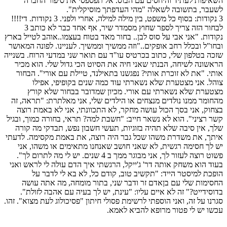
השאיפות לעתיד והיחסים עם הבוס. אל תפספסי את סיפור החברה
לשעבר, בתשובה לשאלה "מהי העדפתך מוסיקלית".
3 נקודות: בסוף כל משפט, בין מילה למילה, אחרי ולפני. 3 נקודות. די!!!!
לבחור הזה צריך לספר שחוץ מסמדר שיר, אף אחד כבר לא כותב 3
נקודות. "אני אבי על סוס לבן.. בחור מאד בטוח בעצמו..אוהב לטייל בארץ
ובחו"ל ובכלל רחב אופקים.."וזה ממשיך וממשיך. לעניינו. לפונה המאושר
שזכה בטלפון שלי, כתוב בכרטיס עו"ד עם תואר שני במדעי הרוח. בשנייה
הראשונה לשיחה, הבנתי שאני חיה את הסיוט הכי גדול שלי. הוא מכיר
אותי. "את לא זוכרת אותי? נפגשנו בתאילנד, טיילת עם אורי". הבחור
צוהל. אני מצטערת שלא נשארתי עוד כמה שנים בקופיפי, אפילו
מצטערת שלא נשארתי עם אורי. מכיון שמדובר בבחור שלא קורץ
מהחומר ממנו נולדים מנצחים או הילדים שלי, אני מאלתרת: "תראה, זה
בצחוק, אני בסך הכול עושה מחקר, לא התכוונתי, אני לא באמת רוצה
קשר רציני". הוא לא נשאר חייב: "חשבת למה? תראי, בחורה כמוך, ובגיל
שלך, אין סיבה שלא תהיה בזוגיות, תעשי חשבון נפש, תבדקי מה קורה
איתך, את משדרת משהו שכל גבר היה רוצה, את באמת מקסימה. לדעתי
יש לך חסימה רגשית, לא שאני חושב שאנחנו מתאימים או משהו, אני
פשוט רוצה לעזור לך, אני מבוגר ממך ב 4 שנים. יש לי מה לתרום לך".
בעוד הוא משחק אותה דר' ג'ייקל, הרגשתי איך הדם עולה לי לראש ואני
הופכת למיסטר הייד: "תקשיב טוב, קודם כל, לא בא לי לדבר על
החסימות שלי עם בןאדם זר ודבר שני, בתור מומחה, מה אתה עושה
בדוסידייט?" זה לא איים עליו: "עינת, יש לך בעיה עם אהבה לזולת".
סגרנו על זה, ואני הוספתי לרשימת פסולי חיתון "פסיכולוג לעת מצוא". זהו.
עכשו יש לי פטור מרופא להביא לאמא.