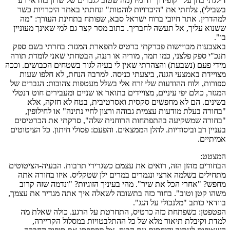
דילגתי בחן על "קופידון" ודומיו (מה שטוב לגברים של שרון בוודאי רע
בשבילי), צלחתי את "היכרויות לוהטות" ונחתתי באתר היכרויות כשר
למהדרין. אתר חיובי ברוח ישראל סבא, שפותח בתחינת העורך: "מה
ששנוא עליך, אל תעשה לחבריך. כתוב מסר קצר גם למי שאינך מעוניין
בו".
באצבעות מבויישות פברקתי כרטיס לתפארת המגזר: בחרתי בשם ספק
תנכ"י ספק פלצני, כמו תמר, מוריה או רננה, הבטחתי שאני לומדת תורה
מידי פעם (נשבעת) והצהרתי שאין לי בעיה לגור בשטחים הכבושים. וככה
מצויידת באמצעי הגנה, ביצעתי כניסה. למרבה הנחת, לא חלפו שעות
ספורות, ולוח ההודעות שלי זרח אלי בשלל מעטפות צהובות: הגברים של
המגזר, כולם יפי עיניים, מצויידים בתואר או שניים ומעבירים חוט דנטלי
בשינים. הם לא מחפשים סקסית ואסרטיבית, בטח לא חזקה, אלא
"בחורה בעלת מודעות עצמית גבוהה ורצון לחיי נתינה" או לחילופין,
"בחורה שמשקיעה בהתפתחות הרוחנית שלה", סרקתי את הכרטיסים
בעניין רב וביסודיות. להלן הממצאים. והפעם: פסולי חיתון. כל הציטוטים
אמיתיים.
המצטט:
הבחורים מהזן הזה, רואים את עצמם כשגרירי תרבות. הבעיה-הציטוטים
מתחילים בשלמה ארצי ונגמרים במרים ילן שטקליס. איזו בחורה אתה
מחפש? "אחרי הכל את שיר". מהי בעיניך הזוגיות? "ונדמה שזה קרוב
משהו קטן וטוב". בחור כזה בתשובה לשאלה איך אתה מגדיר את עצמך,
בוודאי כותב "מלנכולי על הגג".
הפטפטן: כשפתחת כזה כרטיס, התחרטת על הרגע. כולה שאלת מה
למדת וקיבלת תיאור מלא של כל ההתלבטויות במסלול הקריירה,