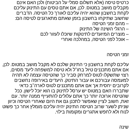
כרטיס טיסה (אלא תשלום סמלי על הביטוח) ולכן האם אינם
מקבלים מושב במטוס. לכן, אם אתם טסים עם התינוק עליכם
לקחת בחשבון שהוא יהיה עליכם לאורך כל הטיסה. הדברים
שחשוב שתיקחו בחשבון בזמן שאתם מתארגנים לטיסה הם:
– מהם זמני הטיסה
– הרגלי השינה של התינוק
– מוצרים המיועדים לתינוקות שיוכלו לעזור לכם
– אוכל לפני הטיסה, במהלכה ואחרי
זמני הטיסה
עליכם לקחת בחשבון כי התינוק שלכם לא מקבל מושב במטוס. לכן,
אם אתם מתכננים טיול בחו"ל ולא טיסה למשפחה ליעד מסוים,
רצוי שתשקלו לטוס למרחק סביר כך שהטיסה עצמה לא תהיה
למעמסה עבורכם או עבור התינוק. היעדים באירופה נחשבים
לקרובים יחסית אך אם אתם מתכננים לטוס לארה"ב כדאי
שתבררו האם במטוס יש ערסל לתינוק בו הוא יוכל לישון. ככל
שהטיסה ארוכה יותר כך אתם עלולים להתעייף ממנה יותר. עם
זאת, חשוב לציין שאפשר לתכנן גם את היום שאחרי הטיסה וכיוון
שניתן לשער שרוב הטיסה התינוק יהיה עליכם מומלץ אחר כך פשוט
לנוח ולא לחפש אתגרים ומקומות בילוי.
שינה