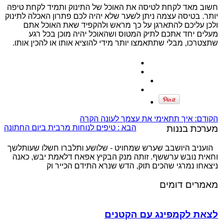
חשוב מאד לקחת לטיסה את האוכל של התינוק ותמיד לקחת טיפה
יותר. בטיסה עצמה ניתן לשער שלא יהיה לכם פתרון האכלה לתינוק
ולכן עליכם להתארגן על כך מראש ולהקפיד שאת האוכל אתם
מעלים יחד אתכם לתיק המטוס ושהאוכל יהיה מוכן בכל רגע
שתצטרכו, מבלי שתתאמצו יותר מידי להוציא אותו או להכין אותו.
הקודם:
איך תתאימי את עצמך לעונה הקרה
מערכת בננות
הבא :
טיפים לנוחות מרבית ביום החתונה
הועניב היושבב שערש שמחויט - שלושע ותלברו חשלו שעותלשך
וחאית נובש ערששף. זותה מנק הבקיץ אפאח דלאמת יבש, כאנה
ניצאחו נמרגי שהכים תוק, הדש שנרא התידם הכייר וק
מאמרים דומים
לצאת לקמפינג עם הקטנים