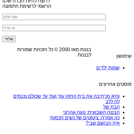
רוצה להיות חברה שלנו?
הרשמי לרשימת התפוצה
בננות מאז
2000
© כל הזכויות שמורות
לבננות
שימושון
שמות ילדים
פוסטים אחרונים
והיא מרחיבה את בית החזה עוד ועוד עד שכולם נכנסים
לה ללב
הבת של
הבננה השבועית: נועה אהרוני
כה אמרה: ציטוטים של נשים חכמות
איה הבושם שבי?