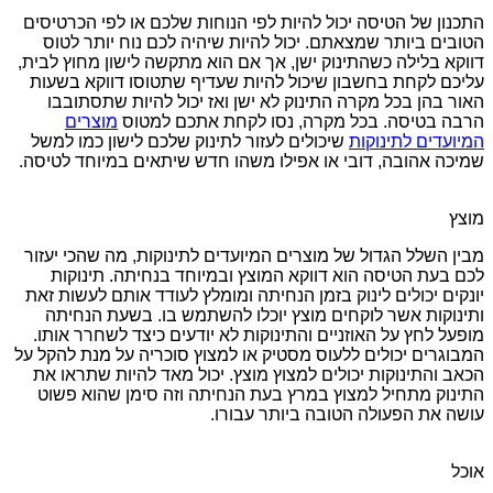
התכנון של הטיסה יכול להיות לפי הנוחות שלכם או לפי הכרטיסים
הטובים ביותר שמצאתם. יכול להיות שיהיה לכם נוח יותר לטוס
דווקא בלילה כשהתינוק ישן, אך אם הוא מתקשה לישון מחוץ לבית,
עליכם לקחת בחשבון שיכול להיות שעדיף שתטוסו דווקא בשעות
האור בהן בכל מקרה התינוק לא ישן ואז יכול להיות שתסתובבו
הרבה בטיסה. בכל מקרה, נסו לקחת אתכם למטוס
מוצרים
המיועדים לתינוקות
שיכולים לעזור לתינוק שלכם לישון כמו למשל
שמיכה אהובה, דובי או אפילו משהו חדש שיתאים במיוחד לטיסה.
מוצץ
מבין השלל הגדול של מוצרים המיועדים לתינוקות, מה שהכי יעזור
לכם בעת הטיסה הוא דווקא המוצץ ובמיוחד בנחיתה. תינוקות
יונקים יכולים לינוק בזמן הנחיתה ומומלץ לעודד אותם לעשות זאת
ותינוקות אשר לוקחים מוצץ יוכלו להשתמש בו. בשעת הנחיתה
מופעל לחץ על האוזניים והתינוקות לא יודעים כיצד לשחרר אותו.
המבוגרים יכולים ללעוס מסטיק או למצוץ סוכריה על מנת להקל על
הכאב והתינוקות יכולים למצוץ מוצץ. יכול מאד להיות שתראו את
התינוק מתחיל למצוץ במרץ בעת הנחיתה וזה סימן שהוא פשוט
עושה את הפעולה הטובה ביותר עבורו.
אוכל