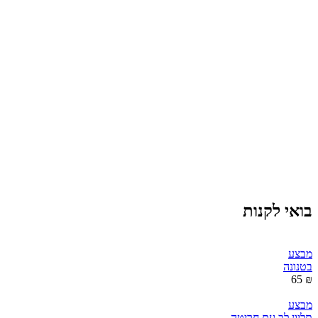
בואי לקנות
מבצע
בטנונה
₪ 65
מבצע
תליון לב עם חריטה