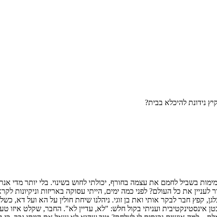
ץ נידונת להיכלא בבית?
ת בשביל לחמם את עצמה בחורף, יכולתי לחוש בשינוי. בלי יותר מדי אנרג
 לעניין את כל העולם? לפני כמה ימים, הייתי עסוקה באריזות וניקיונות לק
ן, קפץ חבר לבקר אותי ואת בן זוגי. ניהלנו שיחת חולין על הא ועל דא, 
ן אינסטינקטיבית ועניתי בקול חלש: "לא, עדיין לא". החבר, שקלט איזו ט