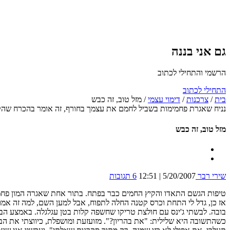
גם אני בננה
הרשמי והתחילי לכתוב
התחילי לכתוב
בית
/
צרכנות
/
דימוי עצמי
/
מזל טוב, זה כבש
נניח שאגרת פחמימות בשביל לחמם את עצמך בחורף, זה אומר בהכרח שהקי
מזל טוב, זה כבש
שירי רבר
5/20/2007 | 12:51
6 תגובות
טיפות הגשם התאדו והקיץ החמים כבר בפתח. בתור אחת שאגרה המון פחמימו
אז כן, גדל לי התחת וכרס קטנה החלה לתפוח, אבל למען השם, למה זה אמור
בובה. לבשתי ג'ינס עם חולצת טריקו שחשפה קלות בטן עגלגלה. באמצע הבלג
כשהתשובה היא שלילית: "את בהריון?". מזועזעת ומושפלת, כיווצתי את הבט