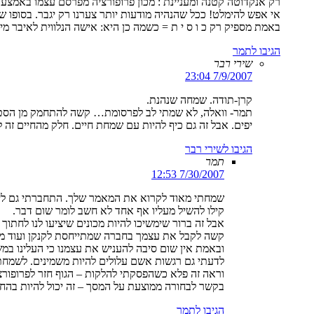
רק אנקדוטה קטנה ומעניינת : מכון פרופורציה מפרסם עצמו באמצ
אי אפש להימלט! ככל שהנהיה מודעות יותר צערנו רק יגבר. בסופו של
באמת מספיק רק כ ו ס י ת = כשמה כן היא: אישה הנלווית לאיבר מין
הגיבו לתמר
שירי רבר
7/9/2007 23:04
קרן-תודה. שמחה שנהנת.
תמר- וואלה, לא שמתי לב לפרסומת… קשה להתחמק מן הסטיגמה
יפים. אבל זה גם כיף להיות עם שמחת חיים. חלק מהחיים זה ל
הגיבו לשירי רבר
תמר
7/30/2007 12:53
שמחתי מאוד לקרוא את המאמר שלך. התחברתי גם ליחס 
קילו להשיל מעליו אף אחד לא חשב לומר שום דבר.
אבל זה ברור שימשיכו להיות מכונים שיציעו לנו לחתוך
קשה לקבל את עצמך בחברה שמתייחסת לקנקן ועוד מקבלת קנקנים מסוג מאו
ובאמת אין שום סיבה להעניש את עצמנו כי העלינו במ
לדעתי גם רגשות אשם עלולים להיות משמינים. לשמחת
וראה זה פלא כשהפסקתי להלקות – הגוף חזר לפרופורציו
בקשר לבחורה ממוצעת על המסך – זה יכול להיות בהחלט
הגיבו לתמר