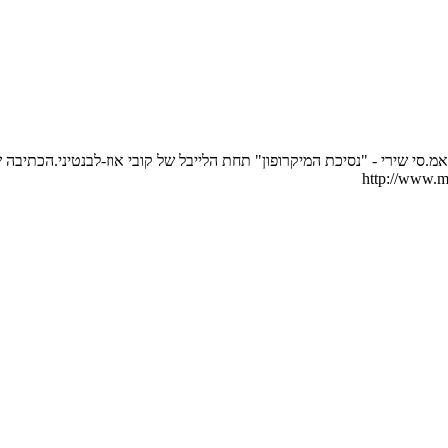
ב. הוצאתי ב - 2005 אלבום ראפ-רוק בשם אמ.סי שירי - "נסיכת המיקרופון" תחת הלייבל של קובי