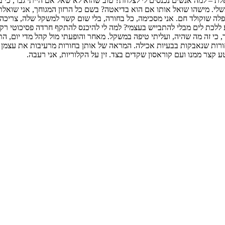
לת – למה אנשים נכנסים לי לצלחת? טוב שהוא לא שאל אם הייתי גבר, כי בד
משלי. מישהו שואל אותו אם הוא בדיאטה? בשם כל הרזון המגוחך, אני שואלת:
 ללכת לים מבלי להתבייש בעצמי? למה לי להיכנס להתקף חרדה פסיכוטי רק
ד, כי זה מה שהיה, ועליתי טיפה במשקל. מאחר והופעתי מול קהל מדי יום, 
 בחורות שנאבקות בבעיות אכילה. המראה של אותן בחורות מרעיבות את עצמן
קצר ממנו ועם קוראסון שקדים בצד. זין על הקלוריות, אני רעבה.