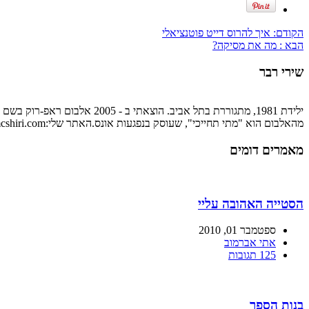
הקודם:
איך להרוס דייט פוטנציאלי
הבא :
מה את מסיקה?
שירי רבר
ילידת 1981, מתגוררת בתל אבי
מהאלבום הוא "מתי תחייכי", שעוסק בנפגעות אונס.האתר שלי:http://www.mcshiri.com
מאמרים דומים
הסטייה האהובה עליי
ספטמבר 01, 2010
אתי אברמוב
125 תגובות
בנות הספר