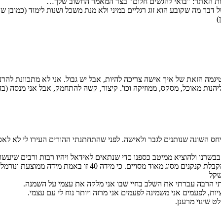
עות האתר: "בואי להגשים חלום" בצד המאמר החשוב שלך…
 דבר מה שקובע הוא זוג רגליים במיני ולא מנת משכל ושנות לימוד (כמובן 
)
 הזאת של איך אישה צריכה להיות, אבל יש גבול. אני לא מתכוונת להרעי
יהנות מאוכל, מסקס, ממוזיקה וכו'. קיצור, קשה להתחמק, אבל אני מנסה (ב
השונה שנותנים לגבר ולאישה. לפני שהתחתנתי ההורים העירו לי לא לאכול
 בבשרנו ולהוציא ממיטב כספנו כדי שנתאים לאידאל ויהיו רבות ורבים שיעשו
ד מסויים. כי מידה 40 זו באמת מידה ממוצעת ונורמלית.
שקל
י הרבה עברתי את השלב בחיי שבו אני מלקה את עצמי על השמנה.
ת, לפעמים אני משמינה לפעמים אני מרזה ויותר נוח לי עם עצמי.
 שינוי מרענן.