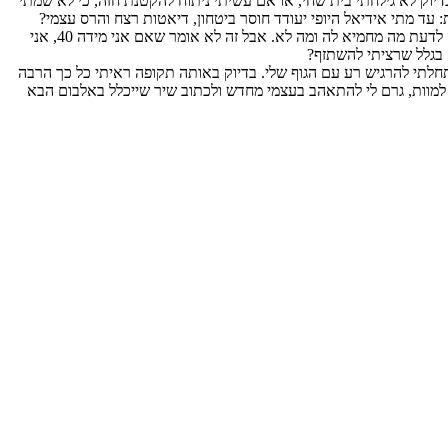
יוק לא גילחתי בית שחי, או אם עשיתי ניתוח להקטנת חזה, כי לא שמתי
 עד מתי אידיאל היופי יעודד חוסר ביטחון, דיאטות רצח והרס עצמי?
והכול בגלל שרצינו ליהנות ממנה טובה של כבש, או להמתיק את הלב עם סופלה שוקולד חם. אני מסכימה, כל בחורה, בלי שום קשר למשקל שלה, צריכה לדעת מה מחמיא לה ומה לא. אבל זה לא אומר שאם אני מידה 40, אני
 בגלל שרציתי להשתזף?
התחלתי להרגיש רע עם הגוף שלי. בדיוק באותה תקופה ראיתי כל כך הרבה
 למוות, גרם לי להתאהב בעצמי מחדש ולכתוב שיר שייכלל באלבום הבא