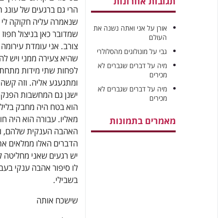
תגובות אחרונות
הרי גם ברגעים של עונג 
שנאמרה עליה חקוקה לי ב
אורן
על
אני ואתה נשנה את
שמדובר כאן בניצול חפוז 
העולם
צורב. אני עומדת עירומה
גבי
על
מונולוגים מהסלולרי
שהיא צעירה ממני ויש לה
מיה
על
דברים שגברים לא
לפחות שתי מידות מתחתי.
מכירים
ומתגעגע אליה. וזה קשה.
מיה
על
דברים שגברים לא
ישנן גם המחשבות הפנקס
מכירים
הוא בטח היה מחבק בלילה
מאליו. עבורה הוא היה חו
מאמרים בתמונות
האהבה הענקית שלהם, והז
הדברים האלו ממלאים את
יש רגעים שאני מחליטה לל
לו סיפור אהבה ענקי בעבר
בשבילי.
שישכח אותה