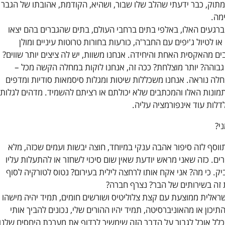
וק, כבר ידעתי שהלב שלו שבור, ושהיא, הקודמת, אהובתו של הגבר
מה.
ברגעים האלו, באלפי בתים ברחבי העולם, בתים שהגברים בהם יצאו
ו לטיול ג'יפים עם החבר'ה, כורעות בחורות טרוטות עיניים ומולן
ם מהאקסית האחת והיחידה. אנחנו משוות, יש לה ציצים יותר שווים?
ר גבוהה? יותר מוצלחת? ככה זה, אנחנו לוקות במחלה הקשה מכל –
חלה נוראה. אנחנו משכללות שיטות ומגלות סיסמאות סודיות ומדפים
מונות האלו והמכתבים שלא יכולתם או רציתם להשמיד. מדהים לגלות
דלות עוד אינפורמציה עליה.
י?
ווסף לזה סיפור אהבה ענקי במיוחד, חוצה יבשות ועמים שכזה, מלא
תורים. כזה שאני מראש יודעת שאין שום סיכוי לשחזר או להתעלות עליו
יק. כי מה? אני אקח אותו לרחצה לילית בעירום? נטוס לטורקיה לסוף
זה בשירותים של הבר? נצרף חברה?
ראלית ממוצעת עם קצת צלוליטיס ושורשים חומים, תמיד יהיה מישהו
יכון או מהאוניברסיטה, תמיד יהיו ההורים שלי, נכונים להביך אותי
בכלל אוכל לגבור על הדבר הזה שימשיך לרדוף את מערכת היחסים שלנו