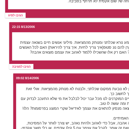
חה של שום אקסית לא תרחף בסביבה.
הגיבו לפיוז
8/13/2006 22:15
מע נורא שכלתני ומנותק מהמציאות. מיליוני אנשים חיים בשנאה עצמית
ן להם נונ סטופ(איך צריך לחיות, איך צריך להיראות) האם לכל האנשים
 האם רק אלו שהשכילו ללמוד לאהוב את עצמם מוצאים אהבה?
הגיבו למגיבה
8/14/2006 09:02
לא נובעת ממקום שכלתני, ולבטח לא מנותק מהמציאות. אולי זאת
 לחשוב כך.
יים המוקרנים לנו מכל עבר יכול לבלבל את מי שלא התעכב לבדוק עם
ומה עושה לו טוב.
אה מנסיון להתאים את עצמך לאידיאל שקרי המוצג בפרסומות? הלו!
האמיתיים.
אהבה, אבל כדי לאהוב ולהיות נאהב, יש צורך לוותר על המסיכות,
להתקלף, להיות פגיע. ואם זה אומר, לקבל את עצמך עם 5 קילו עודפים, או בלי תואר אקדמי-