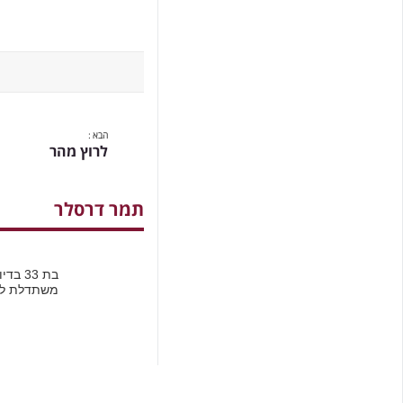
הבא :
לרוץ מהר
תמר דרסלר
בת 33
משתדלת להי