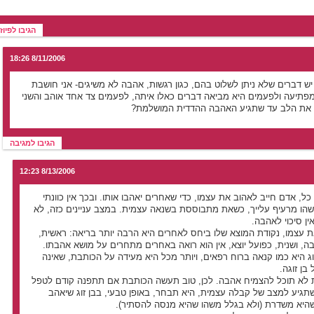
הגיבו לפיוז
8/11/2006 18:26
יש דברים שלא ניתן לשלוט בהם, כגון רגשות, אהבה לא משיגים- אני חושבת
פתיעה ולפעמים היא מביאה דברים כאלו איתה, לפעמים צד אחד אוהב והשני
 את הלב עד שתגיע האהבה ההדדית המושלמת?
הגיבו למגיבה
8/13/2006 12:23
כל, אדם חייב לאהוב את עצמו, כדי שאחרים יאהבו אותו. ובכך אין כוונתי
הו מרעיף עלייך, כשאת מתבוססת בשנאה עצמית. במצב עניינים כזה, לא
ין סיכוי לאהבה.
 עצמו, נקודת המוצא שלו ביחס לאחרים היא הרבה יותר בריאה: ראשית,
בה, ושנית, כפועל יוצא, אין הוא רואה באחרים מתחרים על מושא אהבתו.
ג היא כמו קנאה ברוח רפאים, ויותר מכל היא מעידה על הכותבת, שאינה
בן זוגה.
ת לא תוכל להצמיח אהבה. לכן, טוב תעשה הכותבת אם תתפנה קודם לטפל
גיע למצב של קבלה עצמית, היא תבחר, באופן טבעי, בבן זוג שיאהב
שהיא משדרת (ולא בגלל משהו שהיא מנסה להסתיר).