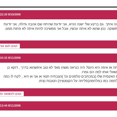
8/10/2006 22:20
ה איתך. גם ברקע שלי ישנה ההיא, אני יודעת שהיתה שם אהבה גדולה, אני יודעת
תשוקה. נכון שהוא לא איתה עכשיו, אבל אני ממשיכה להיות איתה לא פחות ממנו.
הגיבו לגם אני
8/11/2006 10:32
ה אז איפה היא היום? היה כנראה משהו מאד לא טוב איפשהוא בדרך , דוקא כן
שאלי אותו למה הם גמרו.
האקסית שלו (במכתבים טלפונים וכו' )הצבתיח תנאי או אני או היא , לקח לו כמה
חמה כמו במלחמה(סליחה על הקונוטציה) הטובות נצחו.
הגיבו לנשואה +3
8/11/2006 13:44