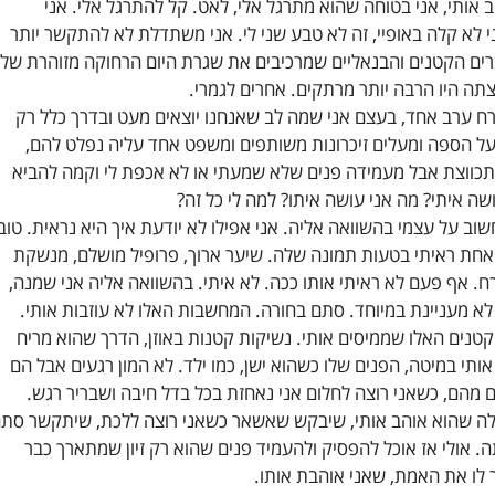
 אותי, אני בטוחה שהוא מתרגל אלי, לאט. קל להתרגל אלי. אני
 לא קלה באופיי, זה לא טבע שני לי. אני משתדלת לא להתקשר יותר
רים הקטנים והבנאליים שמרכיבים את שגרת היום הרחוקה מזוהרת שלי
תה היו הרבה יותר מרתקים. אחרים לגמרי.
ח ערב אחד, בעצם אני שמה לב שאנחנו יוצאים מעט ובדרך כלל רק
 על הספה ומעלים זיכרונות משותפים ומשפט אחד עליה נפלט להם,
תכווצת אבל מעמידה פנים שלא שמעתי או לא אכפת לי וקמה להביא
ה איתי? מה אני עושה איתו? למה לי כל זה?
ב על עצמי בהשוואה אליה. אני אפילו לא יודעת איך היא נראית. טוב
 אחת ראיתי בטעות תמונה שלה. שיער ארוך, פרופיל מושלם, מנשקת
ורח. אף פעם לא ראיתי אותו ככה. לא איתי. בהשוואה אליה אני שמנה,
 לא מעניינת במיוחד. סתם בחורה. המחשבות האלו לא עוזבות אותי.
קטנים האלו שממיסים אותי. נשיקות קטנות באוזן, הדרך שהוא מריח
תי במיטה, הפנים שלו כשהוא ישן, כמו ילד. לא המון רגעים אבל הם
 מהם, כשאני רוצה לחלום אני נאחזת בכל בדל חיבה ושבריר רגש.
לילה שהוא אוהב אותי, שיבקש שאשאר כשאני רוצה ללכת, שיתקשר סת
. אולי אז אוכל להפסיק ולהעמיד פנים שהוא רק זיון שמתארך כבר
 לו את האמת, שאני אוהבת אותו.