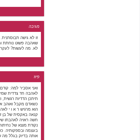
מגיבה
זו לא גישה תבוסתנית. 
שאהבה פשוט נוחתת ומ
לא. מה לעשות? לעקר
פיוז
ואני אסביר למה: קודם 
לאהבה חד צדדית שמיש
תיתכן הדדיות רגשית, וא
כשאדם מקבל ואוהב את
הוא מרגיש ר א ו י לאה
קנאה באקסית של בן זו
חשה ראויה לאהבתו של 
נקודת מוצא של נחיתו
בעצמה ובספקותיה. כשת
אותה בדיוק בגלל מה 