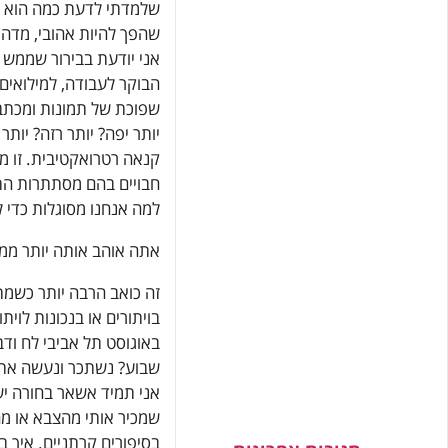
שלמדתי לדעת כמה הוא מת
שהפך להיות אהובי, מדהי
אני יודעת בבירור שממש 
הבוקר לעבודה, למילואים א
שפוכת של תמונות ומכתבי
יותר יפה? יותר רזה? יות
קנאה רטרואקטיבית. זו מ
חבויים בהם מסתתרות הת
למה אנחנו מסוגלות כדי ל
אתה אוהב אותה יותר ממנ
זה כואב הרבה יותר כשמת
בויתורים או בנכונות לוי
באוגוסט תל אביבי לח ודב
שבוע? נשתכר ונעשה את 
אני תמיד אשאר בחורה יש
שמכיר אותי מהצבא או מהת
בסיפורים קרתניים. איך 