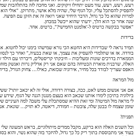
רעש, רעש, רעש, עוד מעט יתחילו זיקוקים. ואני מחכה לזה בהתלהבות שמשע
להפסיק להסתכל עליו, וכל הגוף שלי, שהיה מלא אושר, מתרוקן. "אולי הוא 
למרות שהוא כל כך גדול, הדבר היחיד שאני רואה זה את הזקן עם הפיצה.
שנה אחר כך הוא הלך, ידעתי שהוא ייכשל במבחן.
"אפשר בבקשה כרטיס ל-'אלמנט החמישי?", כרטיס. אחד.
בדידות
תמיד נראה לי שבדידות היא החטא הכי נורא שמישהו בימנו יכול לחטוא. א
בודדה. אז או שתלמדי להעסיק את עצמך, או שאת בבעיה," ואחר כך לנסות 
האלה, שרבנית מוארת הבטיחה בהם שאם אני רק אדליק נרות ואנשק מזוזות,
האפס שצריך לבודד בכל מחיר, אירוניה שכזאת, כאילו… צחוק הגורל, בדיד
מול המראה
אם אני אנשום ממש לאט, ככה, בצורה רדודה, אולי זה לא יכאב יותר? ששש
ביולוגיה בתיכון לימדו אותנו שכאב הוא בעצם מנגנון הגנה של הגוף, שידע
לי מראה מול המיטה? ומי זאת ההיא שמסתכלת עלי משם? למה העיניים שלה 
שומן שצמח לו בבטן שלה, צובטת – חמודה, דיאטה, לא תזיק… שונאת. אני 
תפנית?
וכל השנים האלה הוא ברקע, מקבל ממדים מיתולוגיים, בראש המעונה שלי הו
בעוד אני מתבוססת בתוך ריק כל כך גדול, להיזכר בזה שהוא נשוי, והוא בסדר,