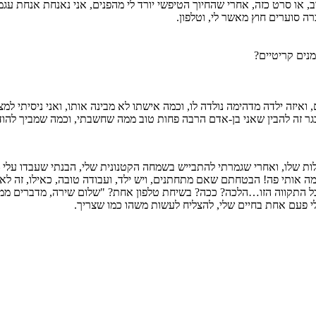
 או סרט כזה, אחרי שהחיוך הטיפשי יורד לי מהפנים, אני נאנחת אנחת עגמ
ה סוערים חוץ מאשר לי, וטלפון.
מנים קריטיים?
, ואיזה ילדה מדהימה נולדה לו, וכמה אישתו לא מבינה אותו, ואני ניסיתי 
 זה להבין שאני בן-אדם הרבה פחות טוב ממה שחשבתי, וכמה שמביך להודו
ת שלו, ואחרי שגמרתי להתבייש בשמחה הקטנונית שלי, הבנתי שעבדו עלי 
ה אותי פה! הבטחתם שאם מתחתנים, ויש ילד, ועבודה טובה, כאילו, זה לא 
 כל התקווה הזו…הלכה? ככה? בשיחת טלפון אחת? "שלום שירה, מדברים ממו
לי פעם אחת בחיים שלי, להצליח לעשות משהו כמו שצריך.