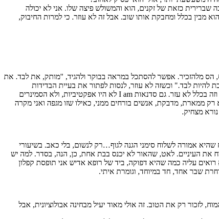
ה שברירית כזאת של זקנים, הוא והמשולש פיצה שלו. אני לא יכולה
וא מבין בכלל ומחבקת אותו שוב. אבל זה לא עוזר. כי למרות החיבוק,
ס, הס מלהזכיר. אפשר להסתכל במראה בבוקר ולהגיד, "מותק, את לבד. את
 להיות לבד." וכשזה לא עוזר, לנסות לפתור את בעיית הבדידות
הממארת בדרכים שונות ומעליבות – חיבקתי קריסטלים, דיברתי עם הילד שבתוכי, עשיתי שיאצו, בדקתי מה מצב הצ'י שלי לפי צבע הקרום על הלשון – וזה בכלל לא עזר. גם סדנאות I am לא היו אפקטיביות, ולא הסמינרים
 רק ממארת, מדבקת, אנשים בורחים ממני, כאילו שזו מגפה ואני מקרה
נורא מצחיק.
שהיא אמורה לשלוח סימני הגנה לגוף…רק לנשום, בלי כאב. בשיעורי
וח את העיניים. לאט, שהאור לא יכנס בבת אחת, כן, הנה, בסדר. למה יש
 רואים עליה כמה שהיא דפוקה, ביד של רופא אדיש אני תופסת קפלון
חרת שבר אחד, חד במיוחד, וגומרת איתי.
 לזכור רק את הטוב. זה אולי מאוד יעיל מבחינה אבולוציונית, אבל