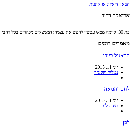
הבא :
דיאלוג או אוננות
אריאלה רביב
בת 30, סיימה ממש עכשיו לחפש את עצמה; הממצאים מפוזרים בכל רחבי האתר. כשתהיה גדולה היא רוצה להתפרנס מכתיבה, חולמת שתהיה לה מספיק משמעת עצמית כדי לכתוב ספר.
מאמרים דומים
חראגיל בייבי
יוני 11, 2015
נטליה ויזלטיר
לחם וחמאה
יוני 11, 2015
מיה סלע
לבן