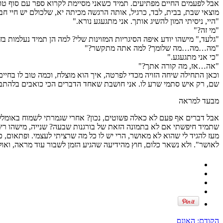
אבל לפעמים החיים מפתיעים. תמיד כשאני מסיימת לקרוא ספר עם סוף טוב,
מוצאי שבת, בבית, לבד, כרגיל, אותה הרגשה מכיתה יא, שלכולם יש חיי חבר
"היי, ניסיתי המון להשיג אותך. אני מתגעגע נורא."
"מי זה?"
"גלעד," מישהו יודע איפה הסיגריות המזוינות שלי? למה הן תמיד נעלמות בז
"מה…מה…מה שלומך? למה אתה מתקשר?"
"כי אני מתגעגע."
"אה…אז, מה קורה אתך?"
וכאן התחילה שיחה הזויה מכדי לפרטה, איך הוא מוצלח, וכמה טוב לו בחיים
שם, רק איש סתמי שרע לו. אני חושבת שאחד הדברים הכי כואבים בלהתבגר
מבעד למראה
אבל דברים אף פעם לא כאלה פשוטים, נכון? אחרי שגמרתי לשמוח באומללו
שתמיד חיפשתי אם לא בתמונה הזאת של בורגנות שבעה? שנייה, מישהו רימ
מעז להגיד לי שהוא לא מאושר, הרי יש לו כל מה שרציתי לעצמי. ופתאום,
לאושר". ולא נשאר כלום, חוץ מהידיעה שהגיע הזמן לשבור עוד מראה, ואו
הקודם:
האונס