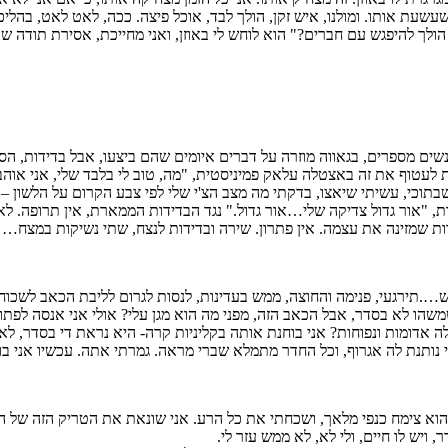
שעת אותו. ומולנו, איש זקן, הולך לבד, אוכל פיצה. ככה, לאט לאט, בהליכ
הולך להיפגש עם חברים?" הוא לוחש לי באוזן, ואני מחייכת, אסירת תודה שה
נשים מספרים, בגאווה מוזרה על דברים איומים שהם ביצעו, אבל בדידות, ה
לעטוף את זה באצטלה עלאק פמיניסטית, "מה, טוב לי בלבד שלי, אני אוהבת
 "אור גדול צדיקה שלי…אור גדול." נגד הבדידות הממארת, אין תרופה. לא
ות שמזינה את עצמה. אין פתרון. שירה ובדידות לנצח, שתי נשיקות במצח… 
….תירגעי, פנימה והחוצה, ממש בעדינות, לנסות לגרום לליבת הכאב לשכוח 
 שמשהו לא בסדר, אבל הכאב הזה, מפני מה הוא מגן עלי? אולי אני אנסה לפת
אדומות ונפוחות? אני בוחנת אותה בקליניות קרה- היא נראת די בסדר, לא
נותנת לה אגרוף, וכל החדר מתמלא שברי מראה. גמרתי אתה. עכשיו אני בו
א צימח כנפי מלאך, ושכחתי את כל הרע. אני שונאת את הטריק הזה של המוח,
 ויש לו חיים, ולי לא, לא ממש עזר לי.