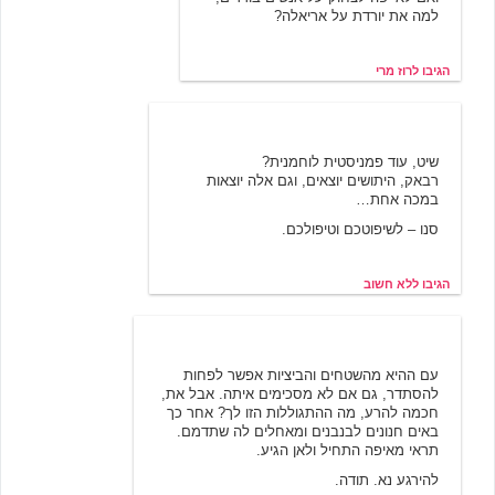
למה את יורדת על אריאלה?
הגיבו לרוז מרי
לא חשוב
3/22/2002 20:29
שיט, עוד פמניסטית לוחמנית?
רבאק, היתושים יוצאים, וגם אלה יוצאות
במכה אחת…
סנו – לשיפוטכם וטיפולכם.
הגיבו ללא חשוב
גבירת הטירה
3/22/2002 11:18
עם ההיא מהשטחים והביציות אפשר לפחות
להסתדר, גם אם לא מסכימים איתה. אבל את,
חכמה להרע, מה ההתגוללות הזו לך? אחר כך
באים חנונים לבנבנים ומאחלים לה שתדמם.
תראי מאיפה התחיל ולאן הגיע.
להירגע נא. תודה.