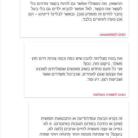
הנישואין. מה נעשה?! אפשר גם להיות בקשר מדהים בלי
לקשור את הקשר, לא? אפשר להביא ילדים גם בלי בעל
(חבר לחיים זה מספיק טוב). ובאשר לבליינד דייטינג – הם
אכן נועדו לעיוורים בלבד.
הגיבו לsnowhite
שפרה הצולעת
3/21/2002 14:16
את בטח מצליחה להבין שיש כמה וכמה צורות חיים חוץ
משלך, ביקום הזה, נכון?
אני כל פעם מחדש בשוק מאנשים שמצליחים לשכנע
את עצמם שגם לאחרים, שכביכול משדרים אושר
ושביעות רצון, רע ומר.
הגיבו לשפרה הצולעת
3/21/2002 14:34
snowhite
זה נקרא הבעת עמדה/דיעה או התבטאות חופשית
(שיט) או כתיבה בפורום תגובות באינטרנט. זו לא
כפייה או עצה מעשית לחיים ארוכים (למה לא,
בעצם? מי שפחות מנוסה ויותר פתוחה ויותר שפויה