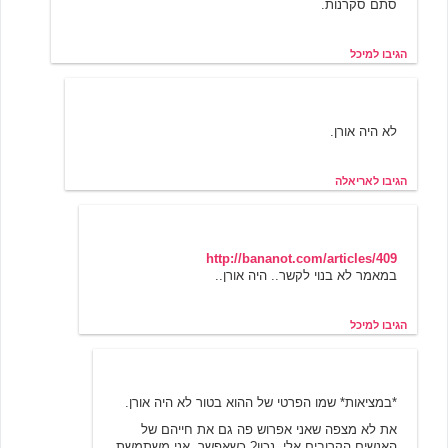
סתם סקרנות.
הגיבו למיכל
אריאלה
3/21/2002 10:04
לא היה אורן.
הגיבו לאריאלה
מיכל
3/26/2002 11:21
http://bananot.com/articles/409
במאמר לא בנוי לקשר.. היה אורן..
הגיבו למיכל
אריאלה
3/30/2002 12:10
*במציאות* שמו הפרטי של ההוא בטור לא היה אורן.
את לא מצפה שאני אפרוש פה גם את חייהם של
האנשים הקרובים אלי, נכון? כשאפשר, אני משתמשת