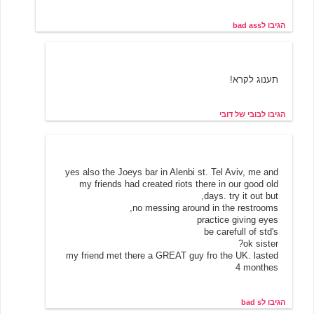
הגיבו לbad ass
בובי של דובי
3/21/2002 01:30
תענוג לקרא!
הגיבו לבובי של דובי
3/27/2002 09:52
bad s
yes also the Joeys bar in Alenbi st. Tel Aviv, me and
my friends had created riots there in our good old
days. try it out but,
no messing around in the restrooms,
practice giving eyes
be carefull of std's
ok sister?
my friend met there a GREAT guy fro the UK. lasted
4 monthes
הגיבו לbad s