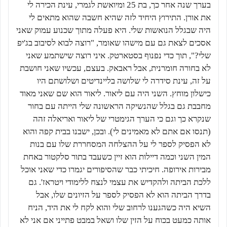
בערך שנה אחר כך, בת 25 ומיואשת לגמרי, עינת הכירה לי
את אורן. התירוץ היחיד לזה שהיא חשבה שהוא מתאים לי
היה שבגלל הנואשות שלי. היא פעלה מתוך שכנוע עמוק שאני
אסכים לצאת גם עם מישהו שאומר, "רוצה לבוא לסיבוב בג'יפ
שלי?", תוך כדי נפנוף בסטארטק. איני רוצה שישתמע שאני
לא בחורה חומרנית, אבל ראבאק. בעצם, עכשיו שאני חושבת
על זה, עינת סידרה לי שלושה בליינדיטים ושלושתם היו
כישלון מוחץ. השני היה עם ליאור. ליאור הוא שם שאני מאוד
מחבבת גם בגלל שהנשיקה הראשונה שלי הייתה עם בחור
שנקרא כך וגם כי הערך הגימטרי של ליאור ואריאלה זהה
(תנסו אם אתם לא מאמינים לי). ובכן, ישבנו בבית קפה והוא
לא הפסיק לספר לי על ההצלחה המסחררת שלו עם בנות
המין השני וכמה דיילות הוא זיין כשעבד בתור סלקטור באחת
מבירות אירופה. חיכיתי כבר שהסיפורים יגמרו כדי שאני אוכל
ללכת הביתה ולהקדיש את עצמי לנצח ללימודי ויטראז'. גם
בדרך הביתה הוא לא הפסיק לספר על הזיונים שלו, אבל
השיא היה כשהגענו לרחוב שלי והוא לקח לי את היד, הניח
אותה כמעט בכוח על הזין שלו ושאל במבט פתייני אם אני לא