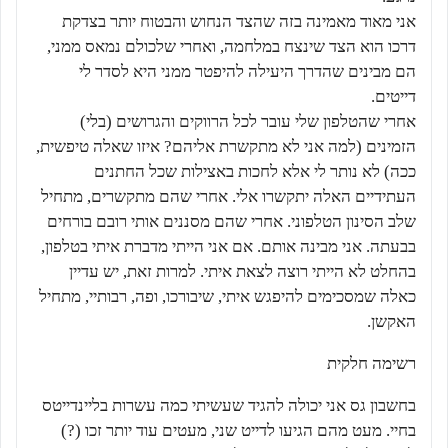
אני מאוד מאמינה בזה שהצד הנחוש והבטוח יותר בצדקת
דרכו הוא הצד שינצח במלחמה, ואחרי שלכולם נמאס ממני,
הם מבינים שהדרך היעילה להיפטר ממני היא לסדר לי
דייטים.
אחרי שהטלפון שלי עובר לכל הרווקים והגרושים (בלי)
הזמינים (למה אני לא מתקשרת אליהם? איזו שאלה טיפשית,
ככה) לא נותר לי אלא לחכות באצילות שכל החתנים
העתידיים האלה יתקשרו אלי. אחרי שהם מתקשרים, מתחיל
שלב הסינון הטלפוני. אחרי שהם מסננים אותי רובם בורחים
בבעתה. אני מבינה אותם. אם אני הייתי מדברת איתי בטלפון,
בהחלט לא הייתי רוצה לצאת איתי. למרות זאת, יש עדיין
כאלה שמסכימים להיפגש איתי, שיבורכו, ופה, רבותיי, מתחיל
האקשן.
רשימה חלקית
בחשבון גס אני יכולה להגיד שעשיתי כמה עשרות בליינדייטס
בחיי. מעט מהם הגיעו לדייט שני, מעטים עוד יותר זכו (?)