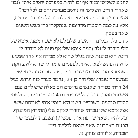
להגיע לשלישי וכמה אף זכו להיות במערכת יחסים איתי. (נכון
שאחרי הדייט השלישי זה נחשב מערכת יחסים לכל דבר?
אה? נכון?). אבל פה אני לא רוצה לכתוב על מערכות יחסים,
אלא על כמה תופעות מדהימות שנתקלתי בהן בשש השנים
שאני בעסק.
קודם כל, הבליינד הראשון, שלעולם לא ישכח ממני. אימא של
לילי סידרה לי ולה (למה אימא שלי אף פעם לא סידרה לי
דייט? היא טוענת שזה בגלל שהיא לא מכירה אף אחד שמגיע
לו את העונש לצאת איתי. לפעמים נדמה לי שהיא לא צוחקת
כשהיא אומרת את זה) שני בחורים, אה, סבבה כזה? חיפאים
ממשפחה טובה? שלי היה בן 24 , נחמד בערך כזה וגרוש. בגיל
24 הייתי בטוחה שאנשים גרושים הם כאלה שיש להם פגם
אישיותי חמור, אבל בגלל שהייתי בת 24 ועדיין רווקה, החלטתי
להיות סבלנית. כשבדייט השני הוא הזמין אותי לארוחת שישי
אצל אימא שלו נזכרתי שחזרתי לאקס שלי (התירוץ המועדף,
יכול להיות שאני שורפת אותו עכשיו?) ונשבעתי לעצמי שזו
הפעם האחרונה שאני יוצאת לבליינד דייט.
תוכניות, אלוהים צוחק, נו.