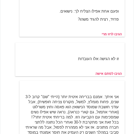
רוז מרי
3/21/2002 15:45
ופעם אחת אפילו הצליח לך: נישואים.
פרויד, רצית להגיד משהו?
הגיבו לרוז מרי
סתם אישה
3/21/2002 13:19
זו לא הגישה אלו העובדות
הגיבו לסתם אישה
3/21/2002 13:56
snowhite
אני איתך. אמנם בבריחה איטית יותר (הייתי "שם" קרוב ל-3
שנים, פחות מומלץ, למשל, מקורס צניחה חופשית), אבל
עודני חושבת שמוסד הנישואין הוא פאסה וחוץ משרלוט
(ואחרי אתמול, גם קארי כנראה), נראה שיש אפילו נשים
שמסכימות עם הקביעה הזו. למה בריחתי איטית יותר?!
בכל זאת אני מתקרבת ל-30 ואחרי הכל נתונה ללחצי
חברה מתונים. אז אני לא ממהרת לפסול, אבל מה שראיתי
סביבי במהלך השנים רק העמיק את חוסר אמונתי במוסד