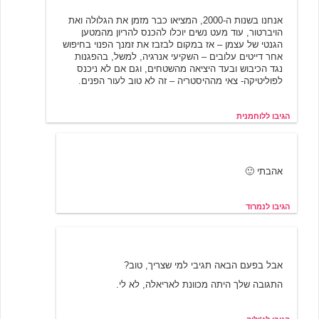
אנחנו בשנות ה-2000, המציאו כבר מזמן את הגלולה ואת
הויברטור, עוד מעט נשים יוכלו להכנס להריון מהמטען
הגנטי של עצמן – אז במקום לבזבז את זמנך הפנוי בחיפוש
אחר דייטים עלובים – השקיעי אנרגיה, למשל, בהפגנות
נגד הכיבוש ובעד היציאה מהשטחים, וגם אם לא ניכנס
לפוליטיקה- צאי מההיסטריה – זה לא טוב לעור הפנים.
הגיבו ללוחמנית
נמרוד
3/21/2002 03:48
אהבתי 🙂
הגיבו לנמרוד
ג'וליה
3/21/2002 09:41
אבל בפעם הבאה תגיבי למי שצריך, טוב?
התגובה שלך היתה מכוונת לאריאלה, לא לי.