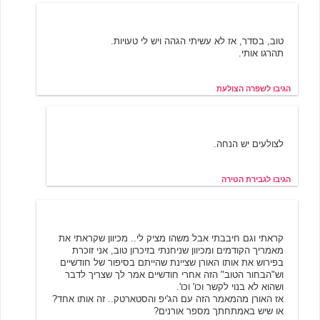
שפרה הצולעת
3/21/2002 09:27
טוב, בסדר, אז לא עשיתי הגהה ויש לי טעויות.
תהרגו אותי.
הגיבו לשפרה הצולעת
גבירת הטירה
3/22/2002 11:20
לצולעים יש הנחה.
הגיבו לגבירת הטירה
מיכל
3/21/2002 09:51
קראתי וגם חיבבתי אבל משהו מציק לי.. מכיוון שקראתי את
מאמריך הקודמים ומכיוון שניחנתי בזיכרון טוב, אני זוכרת
בפירוש את אותו האורן שציינת שהייתם בסיפור של חודשיים
וש"הבחור הטוב" הזה אחרי חודשיים אמר לך שצריך לדבר
ושהוא לא בנוי לקשר וכו' וכו'.
אז האורן מהמאמר הזה עם הג'יפ והסטארטק.. זה אותו אחד?
או שיש באמתחתך מספר אורנים?