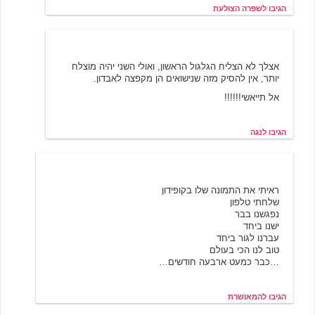
הגיבו לשפרה הצולעת
נגה
3/22/2002 19:09
אצלך לא הצליח הגלגול הראשון, ואולי השני יהיה מוצלח
יותר, אין להסיק מזה שנישואים הן מקפצה לאבדון.
אל תייאשי!!!!!!
הגיבו לנגה
המאושרת
3/21/2002 10:50
ראיתי את התמונה שלו בקופידון
שלחתי טלפון
נפגשנו בבר
ישנו ביחד
עברנו לגור ביחד
טוב לנו הכי בעולם
…כבר כמעט ארבעה חודשים…
הגיבו להמאושרת