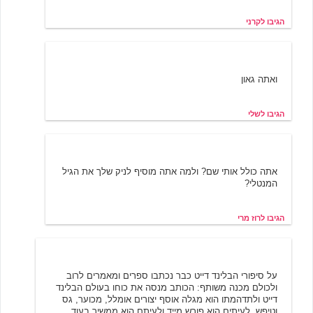
הגיבו לקרני
שלי
3/22/2002 09:45
ואתה גאון
הגיבו לשלי
רוז מרי
3/22/2002 12:28
אתה כולל אותי שם? ולמה אתה מוסיף לניק שלך את הגיל
המנטלי?
הגיבו לרוז מרי
אילן
3/21/2002 14:12
על סיפורי הבלינד דייט כבר נכתבו ספרים ומאמרים לרוב
ולכולם מכנה משותף: הכותב מנסה את כוחו בעולם הבלינד
דייט ולתדהמתו הוא מגלה אוסף יצורים אומלל, מכוער, גס
וטיפש. לעיתים הוא פורש מייד ולעיתם הוא ממשיך בעוד