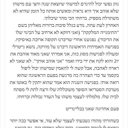
נזק נפשי יכול להיגרם למישהי שיוצאת שנה וחצי עם מישהו
שלא אוהב איך היא נראית ומאשים אותה כל הזמן שהיא לא
משתדלת מספיק. ברחתי הכי מהר שיכלתי.
האחרון לעת עתה, נודע בגלל סיבות ברורות מאליהן בשם
"התימנייה המלקקת" (ואני דווקא לא ארחיב על הכינוי שלו
את הדיבור). נפגשנו אחרי שדיברנו תקופה ארוכה באיסיקיו.
בפגישה האמיתית הראשונה דיברנו על מוזיקה, נושא נייטרלי
ומעולה לפגישות מסוג כזה, אני אמרתי שאני מאוד אוהבת את
יו2 והוא לקח את ידי בידו ואמר "אני אוהב אותך". לא שאני לא
ראויה לאהבה, אבל קשה לי להאמין שמישהו יכול ליפול
בקסמי עד כדי הצהרה כה מרגשת בפעם הראשונה שהוא
רואה אותי. בפגישה השניה הוא אמר שהוא יתקין לי באוטו את
מערכת הסטריאו הסופר משוכללת שלו ורצה לתת לי מפתח
לבית שלו. מלמלתי לעצמי משהו על העדר גבולות וברחתי.
פעם אחרונה שאני בבליינדייט
כשחזרתי מהודו נשבעתי לעצמי שלא עוד, אי אפשר ככה יותר
ונמאס לי לעבוד בדייטינג. ברור שלא עמדתי בזה. גם כשאני