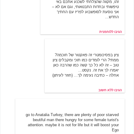
זהו, מקווה שהצלחתי לשכנע אתכם באי
טיפשותי ובחדות התבטאותי, וגם אם לא –
אני נוסעת לסופשבוע לפריז עם החתיך
החדש…
הגיבו ללוחמנית
לא חשוב
3/22/2002 20:32
ציון בפסיכומטרי זה פאקטור של חוכמה?
ממתי? הרי לומדים כמו תוכי ומקבלים ציון
טוב – זה לא כל כך קשה כמו שהרבה כאן
יאמרו לך את זה. נקסט…
אחלה – כתיבה נעימה לך… (חוזר לעיתון)
הגיבו ללא חשוב
3/21/2002 01:08
bad ass
go to Anatalia Turkey, there are plenty of poor starved
beutiful man there hungry for some female turist's
attention. maybe it is not for life but it will boost your
Ego