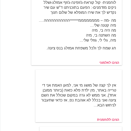
לוחמנית- קול קוראת-ג'וזפינה-ג'וזף אמזלג-ושלל
ניקים מזדמנים-: הפעם בתוכניתנו ד"ש עם שיר
נקדיש לך את שירו המופלא של שלום חנוך
מה -מה – ממממממממייייייייייההההההההההה….
מיה קטנה שלי…
מה היה בי, מיה
מה השתנה בי, מיה
מיה, גלי לי, גוזלי שלי…
חג שמח לך ולכל משפחת אמזלג בנס ציונה.
הגיבו לאלמוני
לוחמנית
3/21/2002 13:14
אין לך קצה של מושג מי אני, למען האמת אני די
טרייה באתר, מין ילדת פלא כזאת (ביותר ממובן
אחד), אני ממש לא גרה במקום שכולל את השם
ציונה ואני בכלל לא אוהבת נס, אז כדאי שתעבור
לניחוש הבא…
הגיבו ללוחמנית