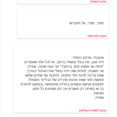
הגיבו לנמרוד
אריאלה
3/21/2002 09:34
ספרי, ספרי, אל תתביישי
הגיבו לאריאלה
שפרה הצולעת
3/21/2002 09:26
אהובתי, מרתק כתמיד.
דרך אגב, את בעלי פגשתי ברחוב, אז לכל אלה שאומרים
"איפה אני אמצע חתן, ברחוב?" אני עונה שהנה, עובדה.
אני חושבת, למרות שזה יהיה בנאלי ואת תגלגלי בעינייך,
שאת צריכה להיות יותר פתוחה, ולחכות עוד שתיים שלוש
פגישות לפני שאת חורצת את דינו של הבליינד האומלל.
לפעמים אנישם נמצאים בחרדה מהפגישה, ובמקום להתרכז
בך או בשיחה רק חושבים איך הם נשמעים כל הזמן.
נשיקות,
שפרה.
הגיבו לשפרה הצולעת