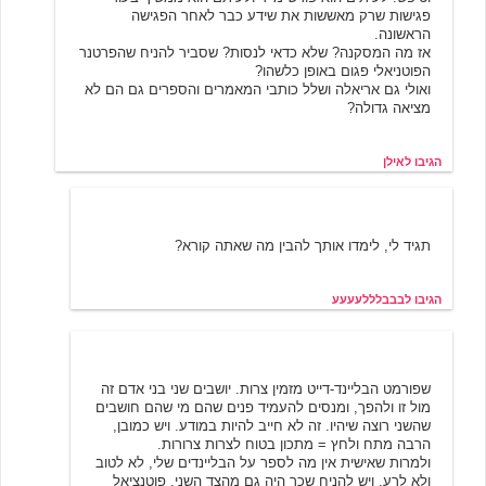
פגישות שרק מאששות את שידע כבר לאחר הפגישה
הראשונה.
אז מה המסקנה? שלא כדאי לנסות? שסביר להניח שהפרטנר
הפוטניאלי פגום באופן כלשהו?
ואולי גם אריאלה ושלל כותבי המאמרים והספרים גם הם לא
מציאה גדולה?
הגיבו לאילן
בבבלללעעעע
3/21/2002 14:24
תגיד לי, לימדו אותך להבין מה שאתה קורא?
הגיבו לבבבלללעעעע
ארבינקא
3/22/2002 11:05
שפורמט הבליינד-דייט מזמין צרות. יושבים שני בני אדם זה
מול זו ולהפך, ומנסים להעמיד פנים שהם מי שהם חושבים
שהשני רוצה שיהיו. זה לא חייב להיות במודע. ויש כמובן,
הרבה מתח ולחץ = מתכון בטוח לצרות צרורות.
ולמרות שאישית אין מה לספר על הבליינדים שלי, לא לטוב
ולא לרע, ויש להניח שכך היה גם מהצד השני, פוטנציאל