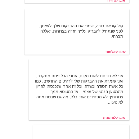
הגיבו לג'וליה
אלמוני
3/21/2002 11:06
קול קוראת בובה, שמרי את ההברקות שלך לעצמך,
לפני שנתחיל להבריק עלייך חזרה בצרורות. יאללה
תברחי.
הגיבו לאלמוני
לוחמנית
3/21/2002 11:21
אני לא בורחת לשום מקום, אחרי הכל פסח מתקרב,
ואני שומרת את ההברקות שלי לרהיטים החדשים, כמו
כל אישה חסודה וכשרה, וכל זה אחרי שנכנסתי להריון
מהמטען הגנטי של עצמי – אז במטוטא ממך –
צרורותיך לא מפחידים אותי כלל, מה גם שבטח אתה
לא טעון…
הגיבו ללוחמנית
אלמוני
3/21/2002 11:54