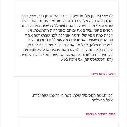
סתם אישה
3/21/2002 12:11
אז אולי הזיכרון שלי מספיק קצר כדי שאתחתן שוב, אולי, אולי
מנגנון ההדחקה שלי עובד מספיק טוב ואני אתחתן שוב ובעוד
שנתיים אני אהיה נשואה בשנית ואומללה בשנית כמו כל אותם
הנשאוים שמעבירים את ימיהם באומללות מתמשכת. אני
זוכרת כמה אמא שלי הייתה אומללה לפני שהתגרשה אחרי
30 שנות נישאוים, אני יודעת כמה אומללות החברות שלי
בנישואים שלהן. אבל מה אני אגיד לך זוגיות טובה זה כמו
לזכות בטוטו, זה קורה למעט מאוד אנשים אבל לא עוצר את
כל האחרים מלקוות. אין שאללה שבפעם השניה בעוד שנתיים
(לפי הסטטיסטיקה) אני אזכה בטוטו
הגיבו לסתם אישה
שפרה הצולעת
3/21/2002 12:29
לפי הגישה הפסימית שלך, קשה לי להאמין שזה יקרה.
אבל בהצלחה.
הגיבו לשפרה הצולעת