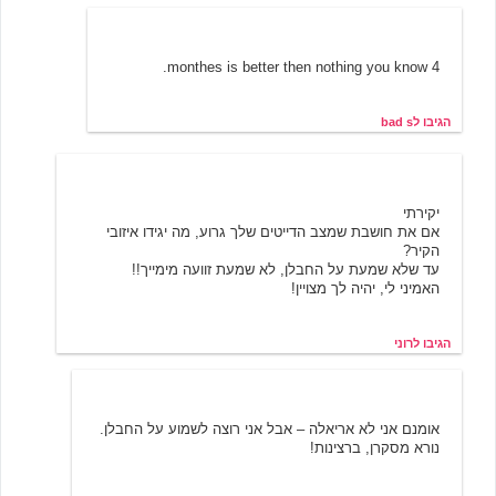
3/27/2002 09:53
bad s
4 monthes is better then nothing you know.
הגיבו לbad s
רוני
3/21/2002 03:16
יקירתי
אם את חושבת שמצב הדייטים שלך גרוע, מה יגידו איזובי
הקיר?
עד שלא שמעת על החבלן, לא שמעת זוועה מימייך!!
האמיני לי, יהיה לך מצויין!
הגיבו לרוני
נמרוד
3/21/2002 03:48
אומנם אני לא אריאלה – אבל אני רוצה לשמוע על החבלן.
נורא מסקרן, ברצינות!