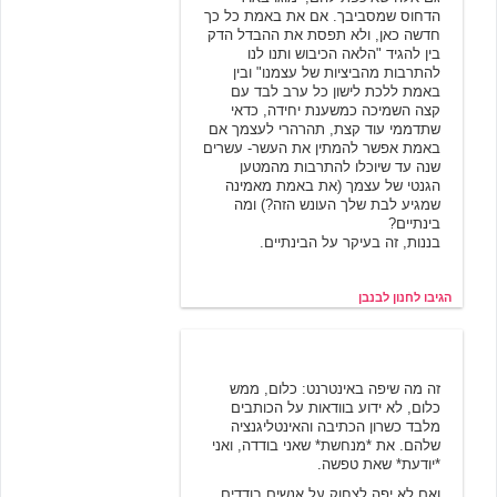
הדחוס שמסביבך. אם את באמת כל כך
חדשה כאן, ולא תפסת את ההבדל הדק
בין להגיד "הלאה הכיבוש ותנו לנו
להתרבות מהביציות של עצמנו" ובין
באמת ללכת לישון כל ערב לבד עם
קצה השמיכה כמשענת יחידה, כדאי
שתדממי עוד קצת, תהרהרי לעצמך אם
באמת אפשר להמתין את העשר- עשרים
שנה עד שיוכלו להתרבות מהמטען
הגנטי של עצמך (את באמת מאמינה
שמגיע לבת שלך העונש הזה?) ומה
בינתיים?
בננות, זה בעיקר על הבינתיים.
הגיבו לחנון לבנבן
רוז מרי
3/22/2002 12:25
זה מה שיפה באינטרנט: כלום, ממש
כלום, לא ידוע בוודאות על הכותבים
מלבד כשרון הכתיבה והאינטליגנציה
שלהם. את *מנחשת* שאני בודדה, ואני
*יודעת* שאת טפשה.
ואם לא יפה לצחוק על אנשים בודדים,