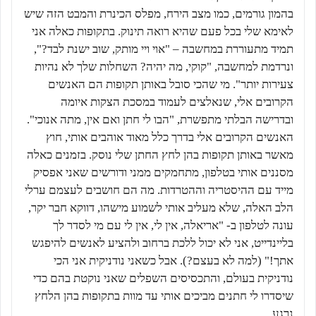
בהמון גורמים, כמו מצב הירח, מפלס הכינרת והמבט הזה שיש
לאימא שלי בכל פעם שהיא רואה תינוק. בתקופות כאלה אני
תמיד מתעוררת במחשבה – "אוי ויי מותק, שוב ישנת לבד?",
ונרדמת למחשבה, "קוקי, מה יהיה? השחלות שלך לא נהיות
צעירות יותר". מי שהכי סובל באותן תקופות הם האנשים
הקרובים אלי, שנאלצים לעמוד במסכת הצקות איומה
ובדרישה הבלתי מתפשרת, "הבו לי חתן ואם אין, מתה אנוכי".
האנשים הקרובים אלי בדרך כלל מאוד אוהבים אותי, חוץ
מאשר באותן תקופות בהן לחץ החתן שלי נוסק. בזמנים כאלה
מסננים אותי בטלפון, מתחמקים ממני ודורשים שאני אפסיק
מייד עם ההיסטריה וההטרדות. מה הם חושבים לעצמם ערלי
הלב האלה, שלא מעליב אותי לשמוע מישהו, דווקא חבר יקר,
עונה לטלפון ב- "אריאלה, אין לי, אין לי עם מי לסדר לך
בליינדייט, אני לא יכול ללכת ברחוב ולהציע לאנשים להיפגש
אתך!" (למה לא בעצם?). אבל כשאני נודניקית אני הכי
נודניקית בעולם, והתכסיסים השפלים שאני נוקטת בהם כדי
שיסדרו לי חתנים מביכים אותי עד מוות בתקופות בהן הלחץ
נרגע.