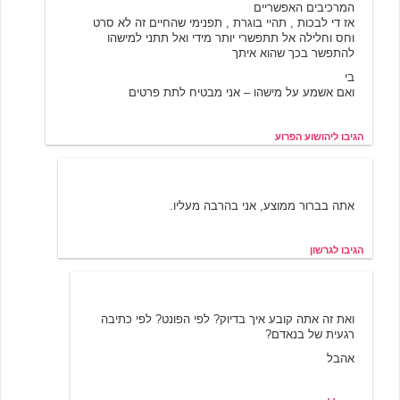
המרכיבים האפשריים
אז די לבכות , תהיי בוגרת , תפנימי שהחיים זה לא סרט
וחס וחלילה אל תתפשרי יותר מידי ואל תתני למישהו
להתפשר בכך שהוא איתך
בי
ואם אשמע על מישהו – אני מבטיח לתת פרטים
הגיבו ליהושוע הפרוע
גרשון
3/22/2002 12:42
אתה בברור ממוצע, אני בהרבה מעליו.
הגיבו לגרשון
לא חשוב
3/22/2002 21:02
ואת זה אתה קובע איך בדיוק? לפי הפונט? לפי כתיבה
רגעית של בנאדם?
אהבל