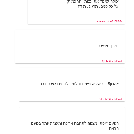
יכולה לאמץ את עצותיי החכמות).
על כל פנים, תרגעי. תודה.
הגיבו לsnowhite
אהרון5
3/21/2002 13:54
כולכן טיפשות
הגיבו לאהרון5
איילה-בר
3/21/2002 14:11
אהרון5 ביציאה אופיינית ובלתי רלוונטית לשום דבר.
הגיבו לאיילה-בר
קרני
3/21/2002 16:00
הפעם זייפת. מצפה לתגובה ארוכה ומענגת יותר בפעם
הבאה.