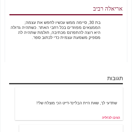
אריאלה רביב
בת 30, סיימה ממש עכשיו לחפש את עצמה;
הממצאים מפוזרים בכל רחבי האתר. כשתהיה גדולה
היא רוצה להתפרנס מכתיבה, חולמת שתהיה לה
מספיק משמעת עצמית כדי לכתוב ספר.
תגובות
ג'וליה
3/21/2002 00:13
שתדעי לך, שאת היית הבליינד-דייט הכי מוצלח שלי!
הגיבו לג'וליה
לוחמנית
3/21/2002 00:45