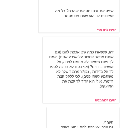
רוז מרי
3/21/2002 15:39
איפה את גרה ומה את אוהבת? כל מה
שאיכפת לנו הוא שאת מטומטמת.
הגיבו לרוז מרי
לוחמנית
3/21/2002 17:42
זהו, שנשארו כמה שכן אכפת להם (וגם
אותם אפשר לספור על אצבע אחת). אמרו
לך פעם שמאוד לא מנומס לצחוק על
אנשים בודדים? (אני בטח לא צריכה לספר
לך על בדידות , נכון?המרמור שלך לא
משתמע לשתי פנים). לכי ללקק קצת
רוזמרי, אולי הוא יוריד לך קצת את
המועקה).
הגיבו ללוחמנית
חנון לבנבן
3/22/2002 10:54
תיזהרי.
גם אלה שאיכפת להם, ימוגו באויר