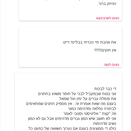
ההיזק ברור.
הגיבו לארבינקא
נגה
3/22/2002 19:10
את אהבת חיי הכרתי בבליינד דייט.
אין חוקים!!!!!!
הגיבו לנגה
יהושוע הפרוע
3/21/2002 14:47
די כבר לבכות
אני בטוח שבמקביל לבכי על חוסר משווע בחתנים
את פוסלת גברים על ימין ועל שמאל
בעצם מה שאת אומרת זה : אין מספיק חתנים שמתאימים
לבחורה נפלאה ומדהימה כמוני
וזה "קצת " אליטיסטי וסנובי לאמר
אני לא חושב שיש המון גברים מדהימים אבל גם לא המון
נשים מדהימות
כולנו די ממוצעים בעצם אם נערוך השוואה של כמעט כל