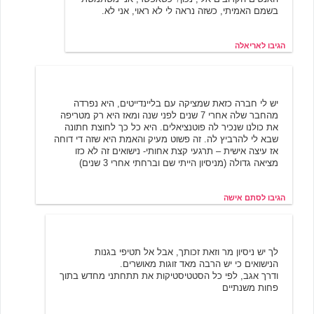
בשמם האמיתי, כשזה נראה לי לא ראוי, אני לא.
הגיבו לאריאלה
סתם אישה
3/21/2002 10:11
יש לי חברה כזאת שמציקה עם בליינדייטים, היא נפרדה
מהחבר שלה אחרי 7 שנים לפני שנה ומאז היא רק מטריפה
את כולנו שנכיר לה פוטנציאלים. היא כל כך לחוצת חתונה
שבא לי להרביץ לה. זה פשוט מעיק והאמת היא שזה די דוחה
אז עיצה אישית – תרגעי קצת אחותי- נישואים זה לא כזו
מציאה גדולה (מניסיון הייתי שם וברחתי אחרי 3 שנים)
הגיבו לסתם אישה
שפרה הצולעת
3/21/2002 11:05
לך יש ניסיון מר וזאת זכותך, אבל אל תטיפי בגנות
הנישואים כי יש הרבה מאד זוגות מאושרים.
ודרך אגב, לפי כל הסטטיסטיקות את תתחתני מחדש בתוך
פחות משנתיים