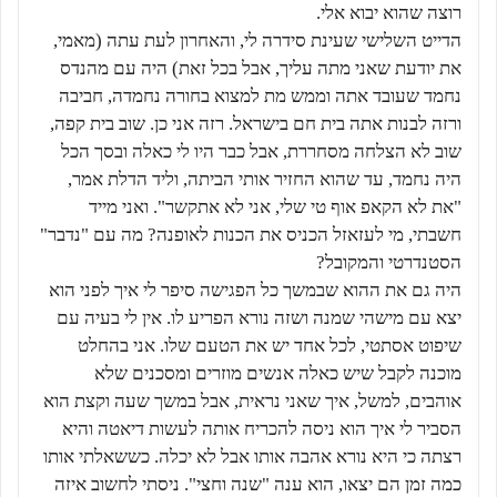
רוצה שהוא יבוא אלי.
הדייט השלישי שעינת סידרה לי, והאחרון לעת עתה (מאמי,
את יודעת שאני מתה עליך, אבל בכל זאת) היה עם מהנדס
נחמד שעובד אתה וממש מת למצוא בחורה נחמדה, חביבה
ורזה לבנות אתה בית חם בישראל. רזה אני כן. שוב בית קפה,
שוב לא הצלחה מסחררת, אבל כבר היו לי כאלה ובסך הכל
היה נחמד, עד שהוא החזיר אותי הביתה, וליד הדלת אמר,
"את לא הקאפ אוף טי שלי, אני לא אתקשר". ואני מייד
חשבתי, מי לעזאזל הכניס את הכנות לאופנה? מה עם "נדבר"
הסטנדרטי והמקובל?
היה גם את ההוא שבמשך כל הפגישה סיפר לי איך לפני הוא
יצא עם מישהי שמנה ושזה נורא הפריע לו. אין לי בעיה עם
שיפוט אסתטי, לכל אחד יש את הטעם שלו. אני בהחלט
מוכנה לקבל שיש כאלה אנשים מוזרים ומסכנים שלא
אוהבים, למשל, איך שאני נראית, אבל במשך שעה וקצת הוא
הסביר לי איך הוא ניסה להכריח אותה לעשות דיאטה והיא
רצתה כי היא נורא אהבה אותו אבל לא יכלה. כששאלתי אותו
כמה זמן הם יצאו, הוא ענה "שנה וחצי". ניסתי לחשוב איזה