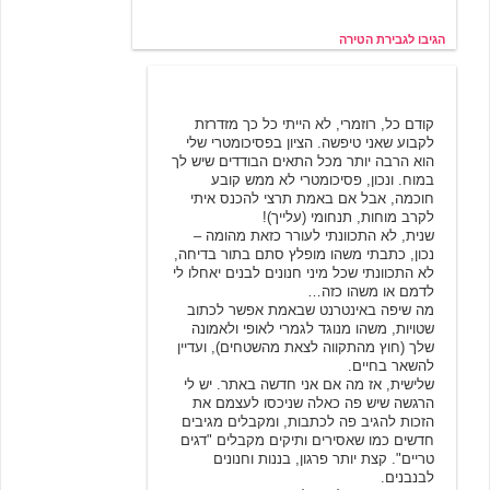
הגיבו לגבירת הטירה
לוחמנית
3/22/2002 13:20
קודם כל, רוזמרי, לא הייתי כל כך מזדרזת
לקבוע שאני טיפשה. הציון בפסיכומטרי שלי
הוא הרבה יותר מכל התאים הבודדים שיש לך
במוח. ונכון, פסיכומטרי לא ממש קובע
חוכמה, אבל אם באמת תרצי להכנס איתי
לקרב מוחות, תנחומי (עלייך)!
שנית, לא התכוונתי לעורר כזאת מהומה –
נכון, כתבתי משהו מופלץ סתם בתור בדיחה,
לא התכוונתי שכל מיני חנונים לבנים יאחלו לי
לדמם או משהו כזה…
מה שיפה באינטרנט שבאמת אפשר לכתוב
שטויות, משהו מנוגד לגמרי לאופי ולאמונה
שלך (חוץ מהתקווה לצאת מהשטחים), ועדיין
להשאר בחיים.
שלישית, אז מה אם אני חדשה באתר. יש לי
הרגשה שיש פה כאלה שניכסו לעצמם את
הזכות להגיב פה לכתבות, ומקבלים מגיבים
חדשים כמו שאסירים ותיקים מקבלים "דגים
טריים". קצת יותר פרגון, בננות וחנונים
לבנבנים.