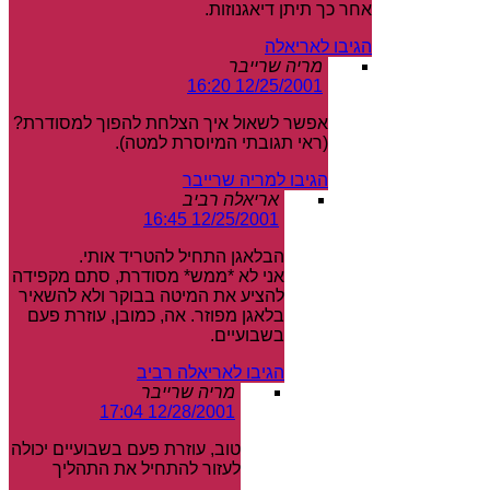
אחר כך תיתן דיאגנוזות.
הגיבו לאריאלה
מריה שרייבר
12/25/2001 16:20
אפשר לשאול איך הצלחת להפוך למסודרת?
(ראי תגובתי המיוסרת למטה).
הגיבו למריה שרייבר
אריאלה רביב
12/25/2001 16:45
הבלאגן התחיל להטריד אותי.
אני לא *ממש* מסודרת, סתם מקפידה
להציע את המיטה בבוקר ולא להשאיר
בלאגן מפוזר. אה, כמובן, עוזרת פעם
בשבועיים.
הגיבו לאריאלה רביב
מריה שרייבר
12/28/2001 17:04
טוב, עוזרת פעם בשבועיים יכולה
לעזור להתחיל את התהליך