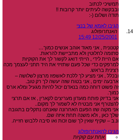
תמשיכי לכתוב
ובבקשה לעיתים יותר קרובות !!
תודה ושלום (-:
הגיבו לאמא של בנצי
האנתרופולוג
12/25/2001 15:49
קטנונית , אני מאוד אוהב אנשים כמוך…
סתומה לחלוטין ולא מתביישת להראות.
אם היית לידי , הייתי דואג לקשור לך את הקוקיות
למרפקים כדי שכל פעם שתזיזי את היד תתני לעצמך מכה
רצינית בראש.
ובכלל , אני מציע לך ללכת לאשפוז מרצון לשלושה –
ארבעה ימים , אני בטוח שזה יעשה לך רק טוב.
זה פשוט דוחה כמה בנאדם יכול להיות מגעיל ומלא ארס
כמוך.
אני בדיוק פותח מועדון מעריצים לקארין , אז אם תרצי
להצטרף אני מבטיח לא לשמור לך מקום..
אני מקוה שזו הפעם האחרונה שאנחנו נתקלים בתגובה
שלך כאן , ולא משנה תחת איזה שם.
ונ.ב – שקיף שאין לך שום זכות ואו סיבה ללבוש חזייה.
הגיבו להאנתרופולוג
אחת עם קוקיות