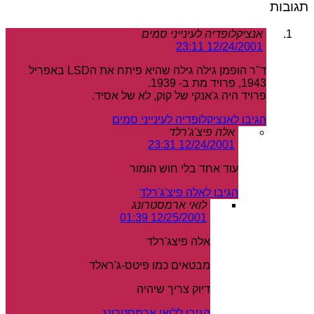
תגובות
אנציקלופדיה לעינייני סמים
12/24/2001 23:11
ד"ר הופמן גילה גילה שהיא פיתח את הLSD באפריל
1943, פרויד מת ב- 1939.
פרויד היה ג'אנקי של קוק, לא של אסיד.
הגיבו לאנציקלופדיה לעינייני סמים
אלה פיצ'ג'רלד
12/24/2001 23:31
עוד אחד בלי חוש הומור
הגיבו לאלה פיצ'ג'רלד
לואי ארמסטרונג
12/25/2001 01:39
אלה פיצג'רלד
מבטאים כמו פיטס-ג'ראלד
דיוק צריך שיהיה
הגיבו ללואי ארמסטרונג