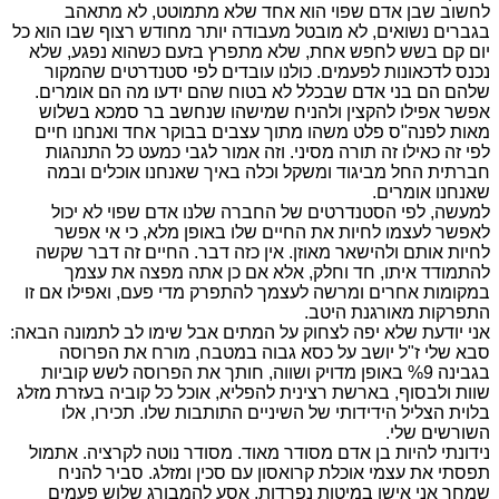
לחשוב שבן אדם שפוי הוא אחד שלא מתמוטט, לא מתאהב
בגברים נשואים, לא מובטל מעבודה יותר מחודש רצוף שבו הוא כל
יום קם בשש לחפש אחת, שלא מתפרץ בזעם כשהוא נפגע, שלא
נכנס לדכאונות לפעמים. כולנו עובדים לפי סטנדרטים שהמקור
שלהם הם בני אדם שבכלל לא בטוח שהם ידעו מה הם אומרים.
אפשר אפילו להקצין ולהניח שמישהו שנחשב בר סמכא בשלוש
מאות לפנה"ס פלט משהו מתוך עצבים בבוקר אחד ואנחנו חיים
לפי זה כאילו זה תורה מסיני. וזה אמור לגבי כמעט כל התנהגות
חברתית החל מביגוד ומשקל וכלה באיך שאנחנו אוכלים ובמה
שאנחנו אומרים.
למעשה, לפי הסטנדרטים של החברה שלנו אדם שפוי לא יכול
לאפשר לעצמו לחיות את החיים שלו באופן מלא, כי אי אפשר
לחיות אותם ולהישאר מאוזן. אין כזה דבר. החיים זה דבר שקשה
להתמודד איתו, חד וחלק, אלא אם כן אתה מפצה את עצמך
במקומות אחרים ומרשה לעצמך להתפרק מדי פעם, ואפילו אם זו
התפרקות מאורגנת היטב.
אני יודעת שלא יפה לצחוק על המתים אבל שימו לב לתמונה הבאה:
סבא שלי ז"ל יושב על כסא גבוה במטבח, מורח את הפרוסה
בגבינה %9 באופן מדויק ושווה, חותך את הפרוסה לשש קוביות
שוות ולבסוף, בארשת רצינית להפליא, אוכל כל קוביה בעזרת מזלג
בלוית הצליל הידידותי של השיניים התותבות שלו. תכירו, אלו
השורשים שלי.
נידונתי להיות בן אדם מסודר מאוד. מסודר נוטה לקרציה. אתמול
תפסתי את עצמי אוכלת קרואסון עם סכין ומזלג. סביר להניח
שמחר אני אישן במיטות נפרדות, אסע להמבורג שלוש פעמים