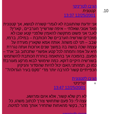
הגיבו לטריניטי
קטנונית
12/25/2001 13:37
אני יודעת שהתגובה לא לגמרי קשורה לנושא, אך קטנונית
מאד אנוכי.שאלתי – איפה שורשייך הערביים , קארין?
לא,כי אני פשוט מתקשה להאמין שלפניי קטע שבו לא
מוזכרים שורשיה הערביים של הכותבת – במילה, ברמז,
שבב – תני לנו משהו!. אותה אמא שקארין מעידה על
עצמה שכה בושה בה במשך שנים ארוכות ועתה נגררת
היא על אפה וחמתה לכל קטע אפשרי שתכתוב גב' ארד –
הפעם, בהפוכה אך בהתאמה בוחרת הכותבת להשתמש
בשורשיה היקיים דוקא. כמה שימושי לבוא מרקע מעורב!!!
כמו כן, תמהתני,האם יכול להיות שהסדור והניקיון
הכפייתיים קשור להרבה יותר מדי "סקס בעיר הגדולה?"
הגיבו לקטנונית
טריניטי
12/25/2001 13:47
לא רק שלא קשור, אלא איום ומרושע.
עצה לי: כל פעם שתחושי צורך לכתוב משהו, כל
דבר, בקשי מהאחות שתחזיר אותך מהר למיטה.