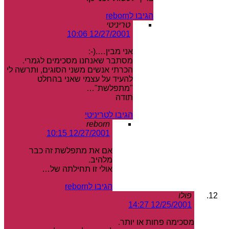
הגיבו לreborn
טריניטי
12/27/2001 10:06
אני מבין….(-:
מסתבר שאנחנו מסכימים לגמרי.
הכרתי אנשים משני הסוגים, ותרשה לי
להעיד על עצמי שאני בהחלט
"מתפלשת"…
תודה
הגיבו לטריניטי
reborn
12/27/2001 10:15
אם את מתפלשת זה כבר
מלהיב.
אולי זו תחילתה של…
הגיבו לreborn
פולו
12/25/2001 14:27
מסכימה פחות או יותר.