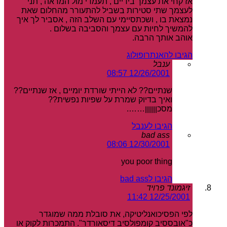
אז קחי את עצמך בידיים , תעמדי מול המראה , תני
לעצמך שתי סטירות בשביל להתעורר מהחלום שאת
נמצאת בו , ושכתסיימי עם השלב הזה , אסביר לך איך
להמשיך לחיות עם עצמך והסביבה בשלום .
אוהב אותך הרבה.
הגיבו להאנתרופולוג
ענבל
12/26/2001 08:57
שנתיים?? לא הייתי שורדת יומיים , אז שנתיים??
ואיך בדיוק שמרת על שפיות נפשית??
מסכןןןןןן…….
הגיבו לענבל
bad ass
12/30/2001 08:06
you poor thing
הגיבו לbad ass
זיגמונד פרויד
12/25/2001 11:42
לפי הפסיכואנליטיקה, את סובלת ממה שמוגדר
כ"אובססיב קומפולסיב דיסאורדר". התמכרות לקוק או