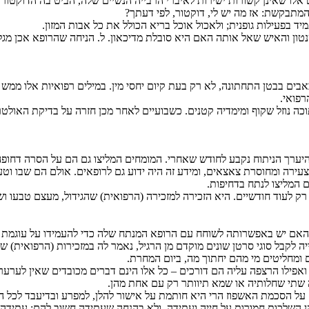
ם אלו שאינן קשורות ישירות לאיברי הרבייה הנשיים שלה, הביט בה הדוקטור
מתבקשת: אז מה יש לי, דוקטור, לפי דעתך?
ד בפעילות גופנית; ולאכול אוכל בריא הכולל את כל אבות המזון.
ון והאיש שאל אותה האם היא סובלת מדיכאון. ל. הניחה שהרופא אכן מגלה 
כאבים בבטן התחתונה, לא רק בעת קיום יחסי מין. במילים רפואיות אלו ממ
רפואי.
 נוזל שקוף ומימדיה קטנים. כשבועיים לאחר מכן חזרה על בדיקת האולטרה
להיערך הניתוח נקבע לחודש שאחרי. המומחים המליצו גם הם על הסרה דחופה ש
צעירה ומחוסרת צאצאים, ומידע זה היה ידוע גם לרופאים. אולם הם שבו וט
 המליצו לנתח בדחיפות.
רק לעוד חודשיים. היא הזכירה למזכירה (הרפואית) שהגידול, מעצם טבעו ושמ
 האם יש באפשרותה לשוחח עם הרופא המנתח שלה כדי להעמידו על עוגמת 
וייה לקבל סוגי סרטן שונים מוקדם מן הרגיל, נאמר לה במזכירות (הרפואית) 
ם ומחליטים מי מהם יחתוך מה, ביום המחרת.
ואפילו הרצפה עליה הם דורכים – כל אלו הינם דברים מכובדים שאין לערע
 שתי שחלותיה או שמא תיוותר רק עם אחת מהן.
 על הסכמת האשפוז הרי היא חותמת על אישור להלן, למפרע ובדיעבד לכל ה
בהן השלכות חמורות על חייה ועתידה. ולא בהנחה שעתידה חשוב להם; עתידה 