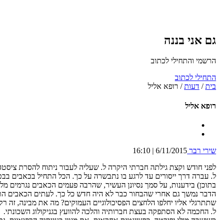
גם אני בננה
הרשמי והתחילי לכתוב
התחילי לכתוב
בית
/
דעות
/
רופא אליל
רופא אליל
שירי רבר
6/11/2015 | 16:10
לפני חודש וקצת גילתה חברתי היקרה ל. שעליה לעבור ניתוח להסרת ציסט
ל. עברה דרך ייסורים עד לרגע בו נתבשרה על כך. הכל התחיל בכאבים בבט
בתוכן) בידענות, על סמך נסיונן העשיר, שהרבה פעמים הכאבים נגרמים מלחצ
הדבר נמשך גם אחרי שהבחור כבר לא היה חדש כל כך. לעתים הכאבים התגברו
שתתרגלי אליו יחלפו הלחצים הפסיכולוגיים העמוקים? מה את מבינה, זה רק 
ל. החכמה לא הסתפקה בעצת חברותיה והלכה להוועץ בגניקולוג השכונתי.