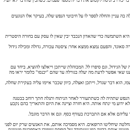
 בריכוז רב וניסה לקטוע את דבריה מספר פעמים. כשהבין שהדבר לא יועיל
בה עניין והחלה לספר לו על חיבוטי הנפש שלה, בעיקר אלו הנוגעים
ש היא השתמשה כדי שהאדון הנכבד יבין שאין לו עסק עם בחורה היסטרית
 סאונד, והפעם נמצא ממצא אחר: ציסטה עכורה, גדולה ומכילה גידול
ל הגידול, וגם סיפרו לל. המבוהלת שייתכן וייאלצו להוציא, ביחד עם
ענו שאי אפשר לדעת מה יעלה בגורלה עד שהם "יכנסו" כלומר יראו מה
ו, הוא דבר שגדל, וייתכן ואצלה, כיוון שכבר איימו עליה בעקירת שחלה,
הנפש שתהיה לה כשתתעורר לאחר הניתוח ותגלה חתך רוחב בבטנה
שלא ידוע מי ינתח אותה. היא חזרה וציינה את היום והתאריך בהם נקבע
ר עליהם אלא אם התברכת בעודף כסף. וגם אז הדבר מוגבל.
חלטה שיחליטו הרופאים. היא מסמיכה אותם, את האנשים שרק יום לפני
מעניין אותם בדיוק כמו שעתידה של קופסת שימורי האספרגוס מעניינת