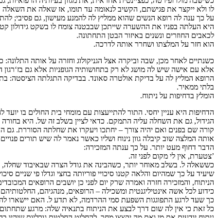
כשישבה מולו ופירטה, כפציינטית אחראית, את מגוון בעיותיה הרפואיות, ג
לו ולא ייקצר את פגישתם, הקשיב לנאומה עד תומו, אז שאלה את השאלה ה
על כך ענה לה רופא הנשים שהוא ממליץ לה להמנע מעישון, גם פסיבי; להתמי
היא העלתה בפניו את ההשערה שייתכן שבבטנה צומח לו בשקט גידולון קטנט
לכאבים החוזרים ונשנים באיזור הבטן התחתונה.
הוא חזר על המלצתו ושחרר אותה לדרכה.
כשנתיים לאחר מכן, שבה וביקרה אצל הגניקולוג וחזרה על אותה התלונה: 
אלא עם אישה שיש לה מושג לא רק בתחושותיה הגופניות אלא גם בז‘רגון ה
הרופא המליץ לה על בדיקת אולטרה סאונד. בבדיקה התגלתה הציסטה: בתוכה
בלתי ממאיר.
הומלץ בדחיפות על ניתוח.
הדחיפות היא עניין יחסי. התור להתייעצות עם מומחי בית החולים בו יועד 
הגידול, גם את השחלה עליה התמקם. כדאי לציין בשלב זה של. היא בחורה 
קורה שם בפנים ואם יהיה צורך – יחתכו ויעקרו את שחלתה הסוררת. גם הם
אותה המלצה שוב קיבלה גוון נינוח ושליו כאשר נאמר לה שיש תורים פנויים 
הדבר דחוף מעט יותר. על כך ענתה המזכירה:
’צטערת, אין לי מקום לפני זה.
כששאלה ל. בשלב מאוחר יותר, כשהבינה את גודל הצרה שבאיבוד שחלה,
שיעיד על כך שמהיום והלאה קטנו סיכויי פוריותה בחצי וגדלו פי שניים סיכ
הניתוח, והמזכירה חזרה ואמרה שרק יום לפני כן יושבים הרופאים המכובדי
כידוע לכל אשה אינטיליגנטית ומשכילה – הרופאים, מנהגיהם, החלטותיהם 
כך שעד לרגע התפוגגות השפעת סמי ההרדמה, לא תדע ל. האם יישארו לה
כל זאת כי אין לה שום דרך לבצע את הניתוח בתנאיה שלה: מרגע שתחתום
ניתוח יודעים את מי ואת מה יקצצו מחר, להחליט החלטות גורליות שיהיו 