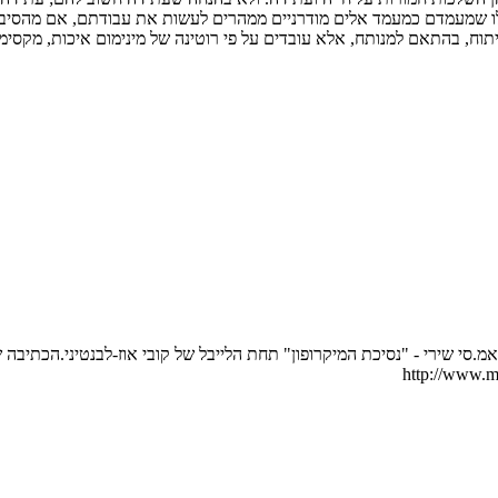
לו שמעמדם כמעמד אלים מודרניים ממהרים לעשות את עבודתם, אם מהסיב
וח, בהתאם למנותח, אלא עובדים על פי רוטינה של מינימום איכות, מקסימו
ב. הוצאתי ב - 2005 אלבום ראפ-רוק בשם אמ.סי שירי - "נסיכת המיקרופון" תחת הלייבל של קובי