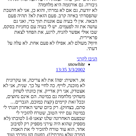
גיבורה. גם אורגזמה היא מלחמה?
לא יודעת, גם אם לא גמרתי, והוא כן, אני לא חושבת
שהפסדתי באיזה קרב. פעם הזאת לא? תהיה פעם
הבאה. אין לי בעיה עם אוננות תוך כדי, ואני גם
עושה את זה לפעמים. יש לי בעיה עם כוחניות בסקס,
שבו אולי אפשר להניח, לרגע, את הפחד לצאת
פראיירית.
וזיוף? מעולם לא. אפילו לא פעם אחת. לא עלה על
דעתי.
הגיבו לקרני
snowhite
3/3/2002 13:35
אז, ראשית: יפה! את לא צריכה, או עקרונית
לא מוכנה, לזייף. כה לחיי על כך. שנית, אני לא
אצטדק, אני רק אדייק. אין כוונתי לשחק
משחקי מלחמה גם במיטה. הם אינם נחוצים,
ובכל זאת קיימים (קצת כמוכם, הגברים…
סתם, בצחוק). רק ביום שישי האחרון חגגתי לי
במיטה עם יזיזי הטוב, שטרח להזכיר לי
שבפעם האחרונה שלנו יצאנו 1-0 לטובתו (לא
מספיק שהוא היה עירני מספיק רק לסיבוב
אחד, הוא עוד טורח להזכיר לי את האמת
המרה שלא גמרתי?!). בפעם הזו גמרתי ועוד