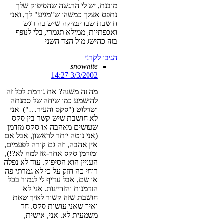
מובנת, יש לי הרגשה שהסיפוק שלך
נתפס אצלך כמשהו ש"מגיע" לך, ואני
חושבת שבדינמיקה שיש בה רגש
ואכפתיות, ממילא תגמרי, בלי לנופף
בזה כהישג מול הצד השני.
הגיבו לקרני
snowhite
3/3/2002 14:27
מה זה משנה? את גורמת לכל זה
להישמע כמו שיחה של סמנתה
ושרלוט ("סקס והעיר…"). אני
לא חושבת שיש קשר בין סקס
שעושים מאהבה או סקס מזדמן
(אני נוטה יותר לראשון, אבל אם
אין אהבה, וזה גם קורה לפעמים,
ומזדמן סקס אחר-אז למה לא?!),
העניין הוא הסיפוק. עוד לא נפלה
רוחי כה חזק על כי לא גמרתי פה
או שם, אבל עדיף לי לגמור בכל
הזדמנות והזדיינות. אני לא
חושבת שזה קשור לאיך שאת
ואיך שאני עושות סקס. חד
משמעית לא. אני, אישית,