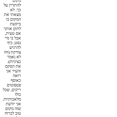
מקום
להתדיין על
כך. לא
מצאתי את
המקום בו
ביקשת
לתקן אותך
אם טעית,
אבל בי מיי
גסט, כיף
להרגיש
צודקת (וזה
לא נאמר
בציניות).
את הסקס
והעיר אני
רואה
כאוסף
פטפוטים
ריקים, שכל
כולו
מלאכותיות.
אני יודעת
שזה מקום
טוב לברוח