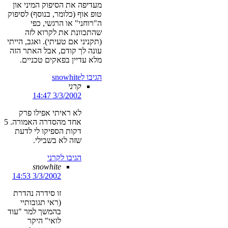
מעדיפה את הסיפוק המיני און
טופ אוף (כלומר, בנוסף) לסיפוק
ה"רוחני" או הרגשי, כפי
שהתכוונת את לקרוא לזה
(תקניני אם טעיתי). ואגב, הייתי
עונה לך קודם, אבל האתר הזה
מלא עדיין בפאקים טכניים.
הגיבו לsnowhite
קרני
3/3/2002 14:47
לא ראיתי אפילו פרק
אחד מהסדרה האמורה. 5
דקות הספיקו לי לדעת
שזה לא בשבילי.
הגיבו לקרני
snowhite
3/3/2002 14:53
זו סידרה נהדרת
(ראי תגובותיי
בהמשך למר "עוד
לואי" היקר