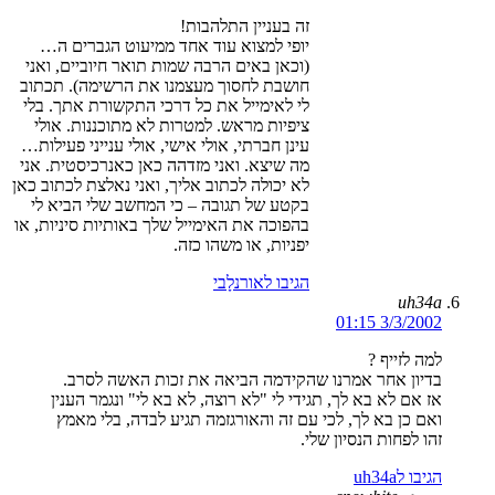
זה בעניין התלהבות!
יופי למצוא עוד אחד ממיעוט הגברים ה…
(וכאן באים הרבה שמות תואר חיוביים, ואני
חושבת לחסוך מעצמנו את הרשימה). תכתוב
לי לאימייל את כל דרכי התקשורת אתך. בלי
ציפיות מראש. למטרות לא מתוכננות. אולי
עינן חברתי, אולי אישי, אולי ענייני פעילות…
מה שיצא. ואני מזדהה כאן כאנרכיסטית. אני
לא יכולה לכתוב אליך, ואני נאלצת לכתוב כאן
בקטע של תגובה – כי המחשב שלי הביא לי
בהפוכה את האימייל שלך באותיות סיניות, או
יפניות, או משהו כזה.
הגיבו לאורנלָבי
uh34a
3/3/2002 01:15
למה לזייף ?
בדיון אחר אמרנו שהקידמה הביאה את זכות האשה לסרב.
אז אם לא בא לך, תגידי לי "לא רוצה, לא בא לי" ונגמר הענין
ואם כן בא לך, לכי עם זה והאורגזמה תגיע לבדה, בלי מאמץ
זהו לפחות הנסיון שלי.
הגיבו לuh34a