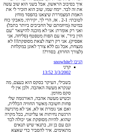
איך בסיבוב הראשון, אבל בשני הוא שוב עשה
את זה לבד. יימח שמו, שוב הוא הזכיר לי את
האמת המצמררת שיצאנו בהפסד מוחץ
לטובתי: 2-1 . אז, הרי לך, יקירתי, מאבקי כוח
במיטה (מיוזמתם של החביבים ביותר בתבל)
ואני רק אומרת: אני לא מוכנה להישאר "עם
הזין ביד", או עם הפות מטפטף (סליחה, אני
אפסיק). אני רק רוצה לצאת מסופקת!!! לא
מנצחת, אבל גם ללא צורך לאונן במקלחת
(לצורך החרוז). בסדר?!
הגיבו לsnowhite
קרני
3/3/2002 13:52
בשבילי, העיקר בסקס הוא בעצם, מה
שנקרא מעשה האהבה. ולכן אין לי
סקס מזדמן.
וכשיש מעשה אהבה, האורגזמה שלי
פחות חשובה מאשר החוויה הכללית,
ואם אני גומרת או לא, אני לא מרגישה
הרגשת נחיתות או עליונות, בכל מקרה
שהוא. להיות מסופקת אני יכולה לבד
וגם עם בן זוג, בתנאי שיש תנאים
מתאימים. איך להסביר כדי שאצא