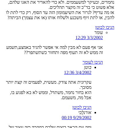
נחמדים, ובעיקר למשעממים. ולא כדי להאדיר את האגו שלהם,
אלא פשוט כי בד"כ זה מקצר תהליכים.
אז מה עדיף? לגרור את השיעמומון הזה עד הסוף, רק כדי לתת לו
להבין, או לתת זיוף משכנע ולשלוח אותו (או את עצמך) הביתה?
הגיבו לבוטן
עומר
3/3/2002 12:29
אני אף פעם לא מבין למה אי אפשר להגיד באמצע,תשמע
זה ממש לא זה תעוף מפה ותחזור כשתשתפר??
הגיבו לעומר
בוטן
3/4/2002 12:36
עקרונית אתה צודק. מעשית, לפעמים זה קצת יותר
מסובך.
הוא בחור נחמד, משתדל, וממש לא בא לפגוע בו,
אבל מה, משעמם.
הגיבו לבוטן
אורנלָבי
9/29/2002 00:19
ומה עם הכאב ביצים שלכם במקרה כזה עצוב של