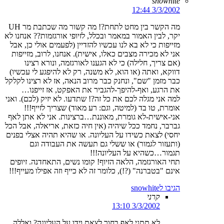
snowhite
3/3/2002 12:44
מה הקשר בין מחט לתחת?! מה קשור מה שכתבת מר UH
יקר, לבין האמור במאמר ובכלל, לזיופי אורגזמות?? אנחנו לא
מזייפות כי לא בא לנו עכשיו להזדיין (לפעמים אולי כן, אבל
אני לא מכירה מצבים כאלו, אישית). אנחנו, לרוב, מזייפות
(אם צריך, חלילה) כי לא הגענו לאורגזמה, ונורא רצינו
דווקא, ואתה (או הוא, לא משנה, רק לא להיפגע לי עכשיו)
כבר מזמן "שם", ונחנק כבר מרוב הנאה, אז לא רצינו לקלקל
את הרגע, ואף-להיפך-להגביר את האפקט, אז זייפנו…
למה אני מגלה לכם את כל זה?! שתדעו. לא יזיק (לכם). ואני
אומרת, טו בד (למיטה, וגם: רע מאוד) שצריך לזייף!!!
אני-אישית-לא גומרת, מאוננת…ברצינות. אני לא אתן לאף
גברבר, נחמד ככל שיהיה (אין חיה כזאת, אריאלה, אבל הכל
יחסי) לצאת כשידו על העליונה. או שהיא תהיה אצלי בפנים
(ותעזור לגמור) או ששלי גם תעשה את העבודה וגם
תגמור…כשהיא על העליונה!!!
תחי האורגזמה, הלאה הזיוף! קומו נשים, התאחדנה. זיופים
אינם "בטברנה" (?!), כלומר זה לא כייף וזה אפילו מעייף!!!
הגיבו לsnowhite
קרני
3/3/2002 13:10
לא תתני לאף בחור לצאת וידו על העליונה? ואללה