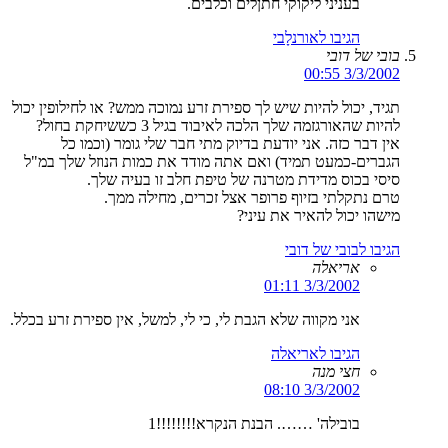
בעניני ליקוקי חתןלים וכלבים.
הגיבו לאורנלָבי
בובי של דובי
3/3/2002 00:55
תגיד, יכול להיות שיש לך ספירת זרע נמוכה ממש? או לחילופין יכול
להיות שהאורגזמה שלך הלכה לאיבוד בגיל 3 כששיחקת בחול?
אין דבר כזה. אני יודעת בדיוק מתי חבר שלי גומר (וכמו כל
הגברים-כמעט תמיד) ואם אתה מודד את כמות הנוזל שלך במ"ל
סיסי בכוס מדידת מטרנה של טיפת חלב זו בעיה שלך.
טרם נתקלתי בזיוף פרופר אצל זכרים, מחילה ממך.
מישהו יכול להאיר את עיני?
הגיבו לבובי של דובי
אריאלה
3/3/2002 01:11
אני מקווה שלא הגבת לי, כי לי, למשל, אין ספירת זרע בכלל.
הגיבו לאריאלה
חצי מנה
3/3/2002 08:10
בובילה' ……. הבנת הנקרא!!!!!!!!1