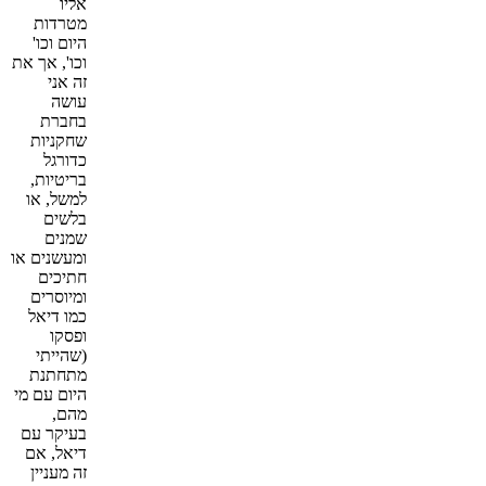
אליו
מטרדות
היום וכו'
וכו', אך את
זה אני
עושה
בחברת
שחקניות
כדורגל
בריטיות,
למשל, או
בלשים
שמנים
ומעשנים או
חתיכים
ומיוסרים
כמו דיאל
ופסקו
(שהייתי
מתחתנת
היום עם מי
מהם,
בעיקר עם
דיאל, אם
זה מעניין