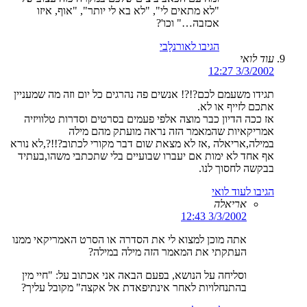
"לא מתאים לי", "לא בא לי יותר", "אוף, איזו
אכזבה…" וכו'?
הגיבו לאורנלָבי
עוד לואי
3/3/2002 12:27
תגידו משעמם לכם?!?! אנשים פה נהרגים כל יום וזה מה שמעניין
אתכם לזייף או לא.
אז ככה הדיון כבר מוצה אלפי פעמים בסרטים וסדרות טלוויזיה
אמריקאיות שהמאמר הזה נראה מועתק מהם מילה
במילה,אריאלה ,אז לא מצאת שום דבר מקורי לכתוב?!!?,לא נורא
אף אחד לא ימות אם יעברו שבועיים בלי שתכתבי משהו,בעתיד
בבקשה לחסוך לנו.
הגיבו לעוד לואי
אריאלה
3/3/2002 12:43
אתה מוכן למצוא לי את הסדרה או הסרט האמריקאי ממנו
העתקתי את המאמר הזה מילה במילה?
וסליחה על הנושא, בפעם הבאה אני אכתוב על: "חיי מין
בהתנחלויות לאחר אינתיפאדת אל אקצה" מקובל עליך?