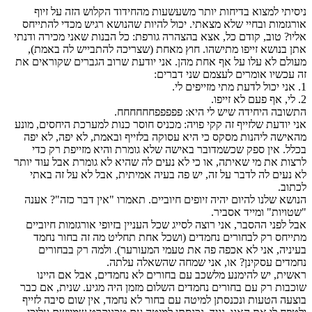
ניסיתי למצוא בדיחות יותר משעשעות מהחידוד הקלוש הזה על זיוף
אורגזמות ובחיי שלא מצאתי. יכול להיות שהנושא רגיש מכדי להתייחס
אליו? טוב, קודם כל, אצא בהצהרה גורפת: כל הבנות שאני מכירה ודנתי
אתן בנושא זייפו מתישהו. חוץ מאחת (שצריכה להתבייש לה באמת),
מעולם לא עלו על אף אחת מהן. אני יודעת שרוב הגברים שקוראים את
זה עכשיו אומרים לעצמם שני דברים:
1. אני יכול לדעת מתי מזייפים לי.
2. לי, אף פעם לא זייפו.
התשובה היחידה שיש לי היא: פפפפפחחחחחח.
אני יודעת שלזייף זה קקי פויה: מכניס חוסר כנות למערכת היחסים, מונע
מהאישה ליהנות מסקס כי היא עסוקה בלזייף ובאמת, לא יפה, לא יפה
בכלל. אין ספק שכשמדובר באישה שלא גומרת והיא מזייפת רק כדי
לרצות את מי שאיתה, או כי לא נעים לה שהיא לא גומרת אבל עוד יותר
לא נעים לה לדבר על זה, יש פה בעיה אמיתית, אבל לא על זה באתי
לכתוב.
הנושא שלנו להיום יהיה זיופים חיוביים. תאמרו "אין דבר כזה"? אענה
"שטויות" ומייד אסביר.
אבל לפני ההסבר, אני רוצה לסייג שכל העניין בזיופי אורגזמות חיוביים
מתייחס רק לבחורים נחמדים (ושכל אחת תחליט מה זה בחור נחמד
בעיניה, אני לא אכפה פה את טעמי המעורער). ולמה רק בבחורים
נחמדים עסקינן? או, אני שמחה שהשאלה עלתה.
ראשית, יש להימנע מלשכב עם בחורים לא נחמדים, אבל אם היינו
שוכבות רק עם בחורים נחמדים השלום מזמן היה מגיע. שנית, אם כבר
בוצעה הטעות ונכנסתן למיטה עם בחור לא נחמד, אין שום סיבה לזייף