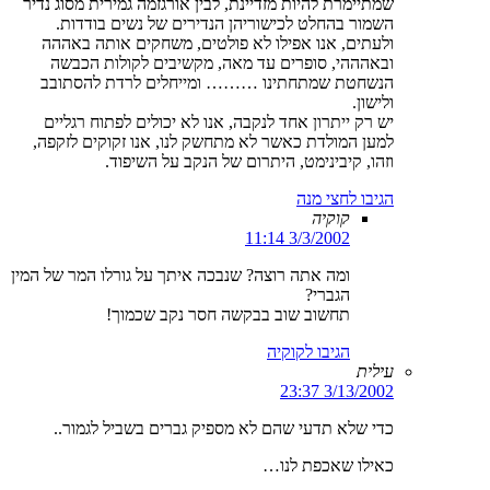
שמתיימרת להיות מזדיינת, לבין אורגזמה גמירית מסוג נדיר
השמור בהחלט לכישוריהן הנדירים של נשים בודדות.
ולעתים, אנו אפילו לא פולטים, משחקים אותה באההה
ובאהההי, סופרים עד מאה, מקשיבים לקולות הכבשה
הנשחטת שמתחתינו ……… ומייחלים לרדת להסתובב
ולישון.
יש רק ייתרון אחד לנקבה, אנו לא יכולים לפתוח רגליים
למען המולדת כאשר לא מתחשק לנו, אנו זקוקים לזקפה,
וזהו, קיבינימט, היתרום של הנקב על השיפוד.
הגיבו לחצי מנה
קוקיה
3/3/2002 11:14
ומה אתה רוצה? שנבכה איתך על גורלו המר של המין
הגברי?
תחשוב שוב בבקשה חסר נקב שכמוך!
הגיבו לקוקיה
עילית
3/13/2002 23:37
כדי שלא תדעי שהם לא מספיק גברים בשביל לגמור..
כאילו שאכפת לנו…