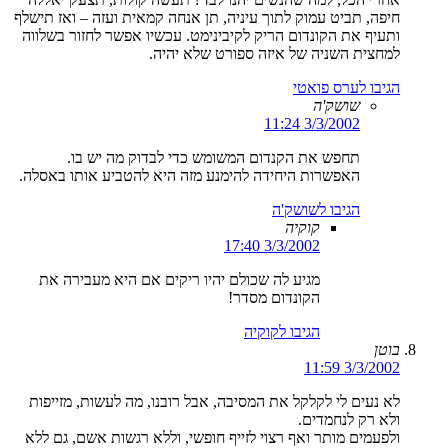
חיפה, תביט עמוק לתוך עיניה, תן אנחה קמאית ועזה – ואז תישלף
ותעיף את הקונדום הריק לקיבינימט. עכשיו אפשר לחזור בשלווה
למחצית השניה של איזה ספורט שלא יהיה.
הגיבו לערס פואטי
שושק'ה
3/3/2002 11:24
תחפש את הקנדום המשומש כדי לבדוק מה יש בו.
האפשרות היחידה להימנע מזה היא להטביע אותו באסלה.
הגיבו לשושק'ה
קוקיה
3/3/2002 17:40
מגיע לה שכולם יהיו ריקים אם היא מעבירה את
הקונדום מסדר!
הגיבו לקוקיה
בוטן
3/3/2002 11:59
לא נעים לי לקלקל את המסיבה, אבל רובנו, מה לעשות, מזייפות
ולא רק לנחמדים.
ולפעמים מותר ואף רצוי לזייף חופשי, וללא רגשות אשם, גם ללא