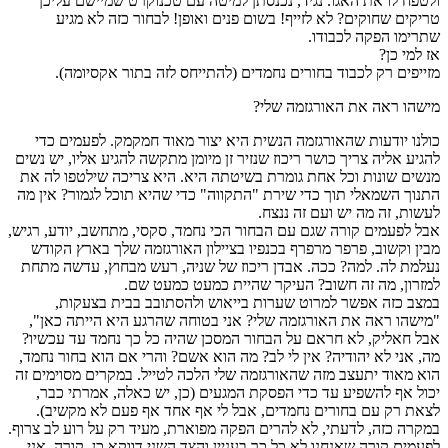
ולטפח לו את האגו. נגיד, נכנסתן למיטה עם טכנוקרט שמיישם עליכן
טריקים שחוקים? לא לזייף! בשום פנים ואופן! לבחור כזה לא מגיע
שתרימו הפקה לכבודו.
אז למי כן?
מזייפים רק לכבוד בחורים נחמדים (להתייחס לזה בתור אקסיומה).
מישהו ראה את האורגזמה שלי?
כולנו יודעות שהאורגזמה הנשית היא יצור מאוד חמקמק. לפעמים כדי
להגיע אליה צריך כושר ריכוז שנזיר זן מיומן מתקשה להגיע אליו, יש נשים
מנשים שונות וכל אחת גומרת בשיטתה היא. היא צריכה שילטפו לה את
התנוך השמאלי תוך כדי שירת "התקווה" כדי שהיא תוכל לגמור? אין מה
לעשות, זה מה יש ועם זה ננצח.
אבל לפעמים קורה שגם עם הבחור הכי נחמד, סקסי, מתחשב, יודע, רגיש,
מבין וקשוב, פרפר מרפרף בכנפיו בציילון האורגזמה שלך בארץ הקודש
נעלמת לה. למה? ככה. אבדן ריכוז של שניה, רעש מבחוץ, עדשה מתחת
למזרון, מה זה חשוב? העיקר שהיית כמעט כמעט שם.
במצב כזה אפשר למרוט שערות בייאוש ולהסתובב בבית בצעקות,
"מישהו ראה את האורגזמה שלי? אני בטוחה שהרגע היא הייתה כאן",
אבל חאליק, לא חראם על הבחור המסכן שהיה כל כך נחמד עד עכשיו?
מה, אני לא יהודיה? אין לי לב? מה הוא אשם? והרי אם הוא בחור נחמד,
הוא מאוד יתעצב מזה שהאורגזמה שלי הלכה לטייל. במקרים מסוימים זה
יכול אף להשפיע עד כדי הפסקת המגעים (כן, יש כאלה, אמרתי כבר,
לצאת רק עם בחורים נחמדים, אבל לי אף אחד אף פעם לא מקשיב).
במקרה כזה, לדעתי, לא להרים הפקה מפוארת, מעיד רק על רוע לב צרוף.
לפעמים קורה שאנחנו לא כל כך בעניין והצד השני דווקא כן. קורה. אני