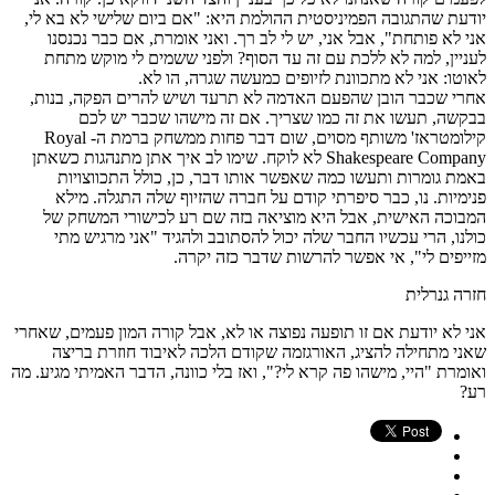
יודעת שהתגובה הפמיניסטית ההולמת היא: "אם ביום שלישי לא בא לי,
אני לא פותחת", אבל אני, יש לי לב רך. ואני אומרת, אם כבר נכנסנו
לעניין, למה לא ללכת עם זה עד הסוף? ולפני ששמים לי מוקש מתחת
לאוטו: אני לא מתכוונת לזיופים כמעשה שגרה, הו לא.
אחרי שכבר הובן שהפעם האדמה לא תרעד ושיש להרים הפקה, בנות,
בבקשה, תעשו את זה כמו שצריך. אם זה מישהו שכבר יש לכם
קילומטראז' משותף מסוים, שום דבר פחות ממשחק ברמת ה- Royal
Shakespeare Company לא לוקח. שימו לב איך אתן מתנהגות כשאתן
באמת גומרות ותעשו כמה שאפשר אותו דבר, כן, כולל התכווצויות
פנימיות. נו, כבר סיפרתי קודם על חברה שהזיוף שלה התגלה. מילא
המבוכה האישית, אבל היא מוציאה בזה שם רע לכישורי המשחק של
כולנו, הרי עכשיו החבר שלה יכול להסתובב ולהגיד "אני מרגיש מתי
מזייפים לי", אי אפשר להרשות שדבר כזה יקרה.
חזרה גנרלית
אני לא יודעת אם זו תופעה נפוצה או לא, אבל קורה המון פעמים, שאחרי
שאני מתחילה להציג, האורגזמה שקודם הלכה לאיבוד חוזרת בריצה
ואומרת "היי, מישהו פה קרא לי?", ואז בלי כוונה, הדבר האמיתי מגיע. מה
רע?