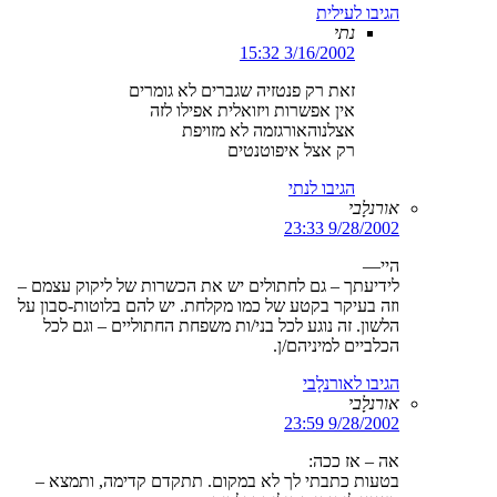
הגיבו לעילית
נתי
3/16/2002 15:32
זאת רק פנטזיה שגברים לא גומרים
אין אפשרות ויזואלית אפילו לזה
אצלנוהאורגזמה לא מזויפת
רק אצל איפוטנטים
הגיבו לנתי
אורנלָבי
9/28/2002 23:33
היי—
לידיעתך – גם לחתולים יש את הכשרות של ליקוק עצמם –
וזה בעיקר בקטע של כמו מקלחת. יש להם בלוטות-סבון על
הלשון. זה נוגע לכל בני/ות משפחת החתוליים – וגם לכל
הכלביים למיניהם/ן.
הגיבו לאורנלָבי
אורנלָבי
9/28/2002 23:59
אה – אז ככה:
בטעות כתבתי לך לא במקום. תתקדם קדימה, ותמצא –