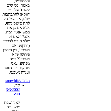
והממורמר)…
באמת, בלי שום
קשר (ואולי עם
דווקא) להתכתבות
שלנו, אני ממליצה
לתת צ'אנס נוסף,
אלא אם כן את
ממש אנטי. למה,
אגב? והאם זה
שלא הגבת לדבריי
("תקניני אם
טעיתי", בין היתר)
פירושו שלא
טעיתי?? כמה
מפתיע…אני
צוחקת, אני צנועה
וענווה מטבעי.
הגיבו לsnowhite
קרני
3/3/2002
15:40
לא חושבת
שיש עוד