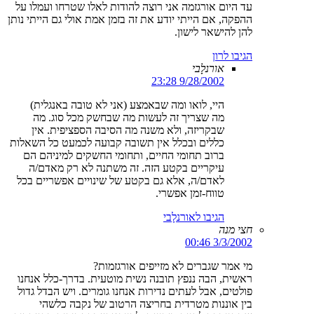
עד היום אורגזמה אני רוצה להודות לאלו שטרחו ועמלו על
ההפקה, אם הייתי יודע את זה בזמן אמת אולי גם הייתי נותן
להן להישאר לישון.
הגיבו לרון
אורנלָבי
9/28/2002 23:28
היי, לואו ומה שבאמצע (אני לא טובה באנגלית)
מה שצריך זה לעשות מה שבחשק מכל סוג. מה
שבקריזה, ולא משנה מה הסיבה הספציפית. אין
כללים ובכלל אין תשובה קבועה לכמעט כל השאלות
ברוב תחומי החיים, ותחומי החשקים למיניהם הם
עיקריים בקטע הזה. זה משתנה לא רק מאדם/ה
לאדם/ה, אלא גם בקטע של שינויים אפשריים בכל
טווח-זמן אפשרי.
הגיבו לאורנלָבי
חצי מנה
3/3/2002 00:46
מי אמר שגברים לא מזייפים אורגזמות?
ראשית, הבה ננפץ תובנה נשית מוטעית. בדרך-כלל אנחנו
פולטים, אבל לעתים נדירות אנחנו גומרים. ויש הבדל גדול
בין אוננות מטרדית בחריצה הרטוב של נקבה כלשהי