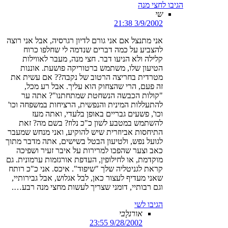
הגיבו לחצי מנה
שי
3/9/2002 21:38
אני מתנצל אם אני גורם לדיון רגרסיה, אבל אני רוצה
להצביע על כמה דברים שנדמה לי שחלפו כרוח
קלילה ולא הניעו דבר. חצי מנה, מעבר לאווילות
הטיעון שלו, משתמש ברטוריקה פושעת. אוננות
מטרדית בחריצה הרטוב של נקבה?? אם עשית את
זה פעם, הרי שהצחוק הוא עליך. אבל רע מכל,
"קולות הכבשה הנשחטת שמתחתנו"? אתה ער
להתעללות המינית והנפשית, הרציחות במשפחה וכו'
וכו', פשעים גבריים באופן בלעדי, ואתה מעז
להשתמש במטבע לשון כ"כ נלוז? בשם מה? זאת
התיחסות אביוזרית שיש להוקיע, ואני מנחש שמעבר
לגועל נפש, ולטיעון הבטל בשישים, אתה מדבר מתוך
כאב וצער שהפכו למרירות על איבר זעיר ושפיכה
מוקדמת, או לחילופין, העדפת אורגזמות ערמונית. גם
קראת לגניטליה שלך "שיפוד". איכס. אני כ"כ רותח
שאני מעדיף לעצור כאן, לבל אגלוש, אבל גבירותיי,
וגם רבותיי, דומני שצריך לעשות מחצי מנה רבע….
הגיבו לשי
אורנלָבי
9/28/2002 23:55