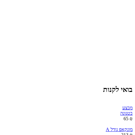
בואי לקנות
מבצע
בטנונה
₪ 65
מונקאפ גודל A
₪ 213