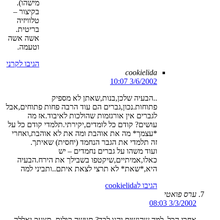
מישהו).
בקיצור –
טלוויזיה
בריטית.
אשה אשה
וטעמה.
הגיבו לקרני
cookielida
3/6/2002 10:07
..הבעיה שלכן,בנות,שאתן לא מספיק
פתוחות.נכון,גברים הם עוד הרבה פחות פתוחים,אבל
לגברים אין אורגזמות שהולכות לאיבוד.אז מה
עושים? קודם כל לומדים,יקירתי.תלמדי קודם כל על
*עצמך* מה את אוהבת ומה את לא אוהבת,ואחרי
זה תלמדי את הגבר הנחמד (יחסית) שאיתך.
ועוד משהו על גברים נחמדים – יש
כאלו,אמיתיים,שיקטפו בשבילך את הירח.הבעיה
היא,*שאת* לא תרצי לצאת איתם..ותביני למה
הגיבו לcookielida
ערס פואטי
3/3/2002 08:03
אחרי הכל, למה שהנשים יהנו לבד? תעשה קולות, תצעק יאללה