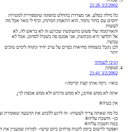
3/2/2002 21:26
כל מילה בסלע, אני מצדדת בהחלט בהפקה שקספירית למטרות
יחסים עם בחור נחמד, הוא התאמץ המתוק, וכיף לי מאד אבל מה
לעשות
והאורגזמה שלי פשוט מתעקשת שכרגע זה לא בראש לה, לא
אל תלחצי היא מבקשת, אני אמנם פה בשביל לסחוב, אבל לא
עכשיו.
לכן נקבל בשמחה מחיאות כפיים על ערב יחיד ונקווה לימים טובים
יותר
הגיבו לשמחה
סנופקין
3/2/2002 21:41
בואי¬ ניקח אותו קצת קדימה÷
אתה לא ממש אוהב¿ לא ממש מרגיש ולא ממש אכפת לך¿
אין בעיה®
כל מה שאתה צריך לעשות¬ זה לרגע ללבוש את ההבעה שאומרת 
כן¬ וחשבת עליה®
בטח חשבת עליה®
ואפשר לרשום ביומן לקנות פרחים ביום שישי¬ למרות שמעניין את 