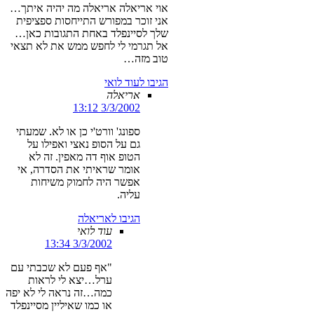
אוי אריאלה אריאלה מה יהיה איתך…
אני זוכר במפורש התייחסות ספציפית
שלך לסיינפלד באחת התגובות כאן…
אל תגרמי לי לחפש ממש את לא תצאי
טוב מזה…
הגיבו לעוד לואי
אריאלה
3/3/2002 13:12
ספונג' וורט'י כן או לא. שמעתי
גם על הסופ נאצי ואפילו על
הטופ אוף דה מאפין. זה לא
אומר שראיתי את הסדרה, אי
אפשר היה לחמוק משיחות
עליה.
הגיבו לאריאלה
עוד לואי
3/3/2002 13:34
"אף פעם לא שכבתי עם
ערל…יצא לי לראות
כמה…זה נראה לי לא יפה
או כמו שאיליין מסיינפלד