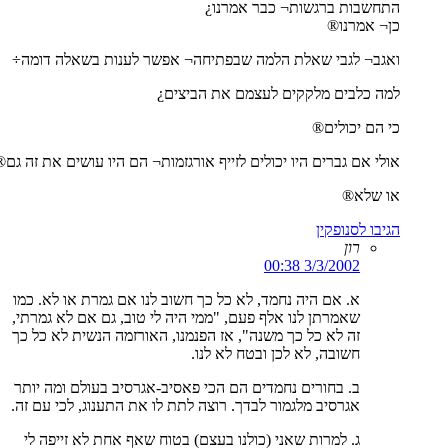
התחשבות ברגשות¬ כבר אמרנו¿
כן¬ אמרנו®
ואגב¬ לגבי שאלת הלמה שבפתיחה¬ אפשר לענות בשאלה דומה÷
למה כלבים מלקקים לעצמם את הביצים¿
כי הם יכולים®
אולי אם גברים היו יכולים לזייף אורגזמות¬ הם היו עושים את זה גם®
או שלא®
הגיבו לסנופקין
רון
3/3/2002 00:38
א. אם היה נחמד, לא כל כך חשוב לנו אם גמרת או לא. כמו
שאמרתן לנו אלף פעם, "ממי היה לי טוב, גם אם לא גמרתי,
זה לא כל כך משנה", אז הפנמנו, האורזמה הנשית לא כל כך
חשובה, לא לכן ובטח לא לנו.
ב. בחורים נחמדים הם הכי פאסיב-אגרסיב בעולם ומה יותר
אגרסיב מלגמור לבדך. רוצה לתת לו את התענוג, לכי עם זה.
ג. למרות שאני (כולנו בעצם) בטוח שאף אחת לא זייפה לי