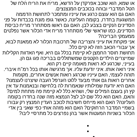
או שמא, הוא שוכב אפרקדן על הדשא, מריח את הריח הלח של
הטל המדברי ובוהה בכוכבים המנצנצים.
האם גם הוא עוצם כרגע את עייניו ומתמכר לתחושת הדממה
המשגעת בחדרו, בקומה העליונה, כאשר גופו מונח בכבדות על פני
הסדינים הנקיים בצבע לבן. האם גם ראשו מסתחרר מריח כביסת
הסדינים, כמו שראשי שלי מסתחרר מריח אדי הכלור אשר נפלטים
ממעמקי הבריכה?
אני פוקחת את עייני והצריבה של תרכובת הכלור לא ממאנת לבוא,
אך עבורי הכאב הזה לא קיים כלל.
תחושת חוסר החמצן לא קיימת בכלל גם היא, ואף האדוות הקלילות
שמייצרים הילדים הקטנים שמשתוללים בבריכה פגו גם הן.
בעייני, שכרגע לא רואות מאומה קיים רק הוא.
איני רואה אותו. איני יודעת עליו. אך מרגישה אותו בכל רמ"ח איברי.
תוהה לעצמי, האם עייניו שכרגע רואות אנשים אחרים, מקומות
אחרים רואות גם אותי מבעד ללוט הערפל העבה שיצרנו לעצמנו?
האם היא יודעת שמילותיו שנאמרות לה בלחישה ובנאמנות עד אין
קץ הן בעצם המילים שלי, ושהיא כלל לא קיימת פה מתחת למים?
והאם, האם הוא כלל שם לב לצל הנמצא מזה שנה בחדרו בקומה
העליונה? האם הוא מייחס חשיבות לכוכב העדין המנצץ רק עבורו
בשמיי המדבר הרחוקים? האם הוא מזהה אותי כפי שאני בין אדי
הכלור בשניות המעטות אשר בהן נפרצים כל מתרסיי ליבו?