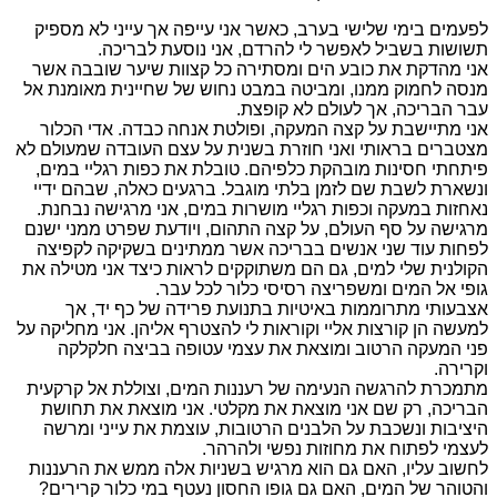
לפעמים בימי שלישי בערב, כאשר אני עייפה אך עייני לא מספיק
תשושות בשביל לאפשר לי להרדם, אני נוסעת לבריכה.
אני מהדקת את כובע הים ומסתירה כל קצוות שיער שובבה אשר
מנסה לחמוק ממנו, ומביטה במבט נחוש של שחיינית מאומנת אל
עבר הבריכה, אך לעולם לא קופצת.
אני מתיישבת על קצה המעקה, ופולטת אנחה כבדה. אדי הכלור
מצטברים בראותי ואני חוזרת בשנית על עצם העובדה שמעולם לא
פיתחתי חסינות מובהקת כלפיהם. טובלת את כפות רגליי במים,
ונשארת לשבת שם לזמן בלתי מוגבל. ברגעים כאלה, שבהם ידיי
נאחזות במעקה וכפות רגליי מושרות במים, אני מרגישה נבחנת.
מרגישה על סף העולם, על קצה התהום, ויודעת שפרט ממני ישנם
לפחות עוד שני אנשים בבריכה אשר ממתינים בשקיקה לקפיצה
הקולנית שלי למים, גם הם משתוקקים לראות כיצד אני מטילה את
גופי אל המים ומשפריצה רסיסי כלור לכל עבר.
אצבעותי מתרוממות באיטיות בתנועת פרידה של כף יד, אך
למעשה הן קורצות אליי וקוראות לי להצטרף אליהן. אני מחליקה על
פני המעקה הרטוב ומוצאת את עצמי עטופה בביצה חלקלקה
וקרירה.
מתמכרת להרגשה הנעימה של רעננות המים, וצוללת אל קרקעית
הבריכה, רק שם אני מוצאת את מקלטי. אני מוצאת את תחושת
היציבות ונשכבת על הלבנים הרטובות, עוצמת את עייני ומרשה
לעצמי לפתוח את מחוזות נפשי ולהרהר.
לחשוב עליו, האם גם הוא מרגיש בשניות אלה ממש את הרעננות
והטוהר של המים, האם גם גופו החסון נעטף במי כלור קרירים?