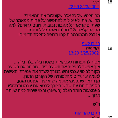
שני
3/23/2002 22:59
מה הקטע של כל אלה שקוטלות את המאמר?
מה יש, אתן לא יכולות להתפשר על פחות ממאמר של
שעתיים קריאה על אהבות נכזבות וזיונים גרועים? למה
מה, זה קלאסה?? סה"כ מאמר קליל ונחמד.
אז לכל הממורמרות קחו תרופה להקלת הדימום!
הגיבו לשני
הזדהות
3/25/2002 13:20
אסור להתפתות לעסקאות בשטח בלה בלה בלה…
איך אפשר להפקיר את השיער בידי יצור הרואה בשיער
מקור לביטוי עצמי וחש בצורך לשדר את אמירתו האישית
לאומה ע"י גיזום מחלפותיה של הקורבן התורן.
מן הראוי שתפנימי את מה שחלקינו הפנמנו מזמן,
הספרים הם עם שחש בצורך לבטא את עצמו ותסכוליו
באמצעות חומר הגלם (השיער) ורצוי שיהיה כמה שיותר
ארוך…
ד"ש
הגיבו להזדהות
אלון