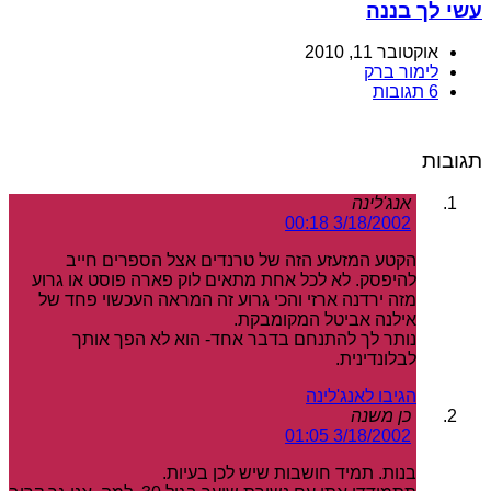
עשי לך בננה
אוקטובר 11, 2010
לימור ברק
6 תגובות
תגובות
אנג'לינה
3/18/2002 00:18
הקטע המזעזע הזה של טרנדים אצל הספרים חייב
להיפסק. לא לכל אחת מתאים לוק פארה פוסט או גרוע
מזה ירדנה ארזי והכי גרוע זה המראה העכשוי פחד של
אילנה אביטל המקומבקת.
נותר לך להתנחם בדבר אחד- הוא לא הפך אותך
לבלונדינית.
הגיבו לאנג'לינה
כן משנה
3/18/2002 01:05
בנות. תמיד חושבות שיש לכן בעיות.