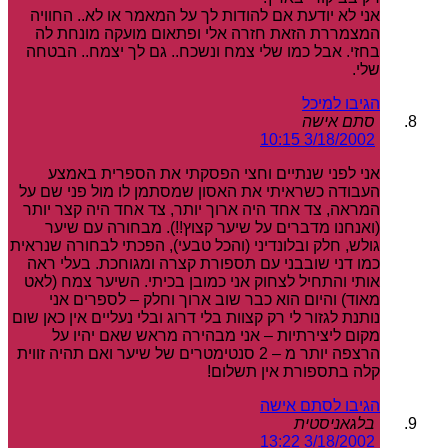
אני לא יודעת אם להודות לך על המאמר או לא.. החוויה
המצמררת הזאת חזרה אלי ופתאום מועקה מונחת לה
בחזי. אבל כמו שלי צמח ונשכח.. גם לך יצמח.. הבטחה
שלי.
הגיבו למיכל
סתם אישה
3/18/2002 10:15
אני לפני שנתיים וחצי הפסקתי את הספרית באמצע
העבודה כשראיתי את האסון שמסתמן לו מול פני שם על
המראה, צד אחד היה ארוך יותר, צד אחד היה קצר יותר
(ואנחנו מדברים על שיער קצוץ!!). מבחורה עם שיער
גולש, חלק ובלונדיני (והכל טבעי), הפכתי לבחורה שנראית
כמו דני שובבני עם תספורת קצרה ומגוחכת. בעלי ראה
אותי והתחיל לצחוק אני כמובן בכיתי. השיער צמח (לאט
מאוד) והיום הוא כבר שוב ארוך וחלק – לספרים אני
נותנת לגזור לי רק קצוות בלי דרוג ובלי נעליים אין כאן שום
מקום ליצירתיות – אני מבהירה מראש שאם יהיו על
הרצפה יותר מ – 2 סנטימטרים של שיער ואם תהיה זווית
קלה בתספורת אין תשלום!
הגיבו לסתם אישה
בלגאניסטית
3/18/2002 13:22