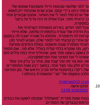
עד לפני שלושה שבועות הייתי משוכנעת שאמא שלי
וגיסתי ניחנו ביידי קסם. שבע שנים שהנחתי רק לאמא
שלי או לגיסתי לגזור לי את השיער. אמנם שבועיים אחר
כך נראיתי מוזר, אבל אפילו זה היה עדיף על ביקור
במספרה.
אבל לפני חודש, באירוע משפחתי כשראיתי את
בת-הדודה שלי ענודה בתספורת נפלאה, שלא הייתי
קוראת לה תיספורת , אלמלא כל שערה ישבה לה במקום.
יום אחרי כן קבעתי תור לספר שלה, ושבוע לאחר מכן
חנכתי מספרה קטנה ופשוטה, נטולת גימיקים ומוזיקת
רקע, מה שנקרא בלתי קולית בעליל. אלא מה , שם מספר
לו בשקט בשקט ספר גאון, שהחליף איתי כמה מילים לפני
ששינה לי את השיער ואת הפרספקטיבה…
ואז, הוא גזר פה וגזר קצת שם, אחר כך בדק איך נופל
הרים חלק וגזר מצד אחר, במשך רבע שעה המספריים
שלו ריקדו במיומנות עליזה סביב הראש שלי, ומן המראה
הלכה ונשקפה אלי "אני" המשופרת בהחלט !
הגיבו לבלגאניסטית
סתם אישה
3/18/2002 13:59
בטוח שאת ספרית "מושתלת" שמנסה לשקם את כבודם
הרמוס (ובצדק) של הספרים.