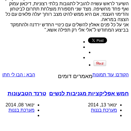
השיער לראש עשויה להוביל לתגובות בלתי רצוניות, דיכאון עמוק
ואף פחד מחשיפה. מצד שני תספורת מוצלחת תתרום לביטחון
והדימוי העצמי, אם היא ממש להיט מצב רוחך יעלה פלאים עם כל
הצצה במראה.
אני על כל פנים אאלץ להשלים עם כינויי החדש ירדנה ולהתמקד
בביצוע המחודש ל"אלי אלי רק תפילה אשא."
הקודם:
עוד תמונות
הבא :
הבו לי חתן
מאמרים דומים
חמש אפליקציות מגניבות לנשים
טרנד הטבעונות
ינואר 13, 2014
ינואר 08, 2014
מערכת בננות
מערכת בננות