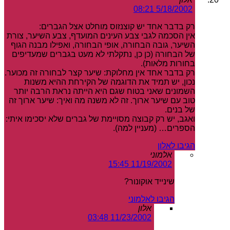
5/18/2002 08:21
רק בדבר אחד יש קוצנזוס מוחלט אצל הגברים:
אין הסכמה לגבי צבע העינים המועדף, צבע השיער, צורת
השיער, גובה הבחורה, אופי הבחורה, ואפילו מבנה הגוף
של הבחורה (כן כן, נתקלתי לא מעט בגברים שמעדיפים
בחורות מלאות).
רק בדבר אחד אין מחלוקת: שיער קצר לבחורה זה מכוער.
נכון, יש תמיד את הדוגמה של הקירחת ההיא משנות
השמונים שאני בטוח שגם היא הייתה נראת הרבה יותר
טוב עם שיער ארוך. זה לא משנה מה ואיך: שיער ארוך זה
של בנים.
ואגב, יש רק קבוצה מסויימת של גברים שלא יסכימו איתי:
הספרים… (מעניין למה).
הגיבו לאלון
אלמוני
11/19/2002 15:45
שינייד אוקונור?
הגיבו לאלמוני
אלון
11/23/2002 03:48