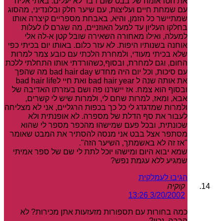
את הטראומה של בבט שום דבר לא יעלים. באתי אליה
עם שמחת חיים ועליצות, עם שיער חלק ובלונדיני, מהסוג
שמתיישר כל הזמן, והיא, באבחת מספריים קיצרה אותו
בחלקו העליון עד למעל האוזניים, מה שגרם לו לעלות
למעלה, ואילו מאחורה השאירה שובל קטן א-לה אלי
אוחנה בשנותיו היפות. לא עזר כלום. באותו יום בכיתי כפי
שלא בכיתי מעודי, ולמחרת הלכתי עם כובע צמר למרות
החום, וגם למחרת, ובסוף,כשהורדתי אותו התחלתי ללכת
עם סיכות, וכל יום היה מחדש bad hair day מה שהפך
את אותה שנה ל bad hair year ואת חיי לbad hair life
ובסוף הוא צמח. אז יישרנו פה ושם בעזרתו האדיבה של
אבא, ומאז, למרות שחם לי, ולמרות שיש לי קשרים,
ולמרות שמדגדג לי כל כך בכפות הרגליים, אני לא מצליחה
לעבור את סף הדלת של מספרה. לא אופנתית ולא
שכונתית, ובכל פעם שמישהו מהכפר מספר לי שהוא
מסתפר אצל בבט אני מנסה להסתיר את המבט שאומר
"אז זה לא באשמתך, השיער הזה".
שמא יבוא היום ומישהו יוכל לתת לי שם של ספר אמיתי
שמגיע ללא עגמת נפש?
הגיבו לעמלקית
קוקיה
3/20/2002 13:26
כמה בחורות עם תספורות מזעזעות אתן מכירות? לא
הרבה, נכון?