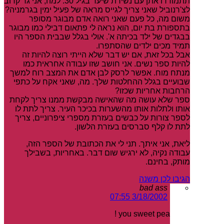
תתמודדו אתן עם נשירת שיער בגיל 30. למה, אני גר קרוב
לצ'רנוביל שאני צריך לגייס מראה של פעיל ימין בגרמניה?
משום מה, כל פעם שאני רואה אדם מבוגר מסופר
בתספורת בת יום, הוא נראה לי פתאום דבילי כמו מבוגר
בבגדים של ילד בכיתה א'. אולי בגלל שבבית הספר היו
תמיד מכים ילדים שהסתפרו.
אבל בכל זאת, אם יש דבר שלא הייתי רוצה להיות זה
להיות ספר נשים. אני חושב שזו עבודה אחראית כמו
מנתח מוח. אפשר לרסק לבן אדם את המצב רוח למשך
שבועיים בגלל ההחלטות שלך. מה, שאני אקח על כתפי
הרחבות אחריות שכזו?
ספר שלא עושה מה שהאישה מבקשת ממנו צריך לקחת
אותו ולתלות אותו מהשערות בכיכר העיר. צריך לתת לו
לספר צורות על כבשים בעזרת מספרי ציפרוניים, צריך
לתת לו קלף סברסים בעזרת הלשון.
ליאת, אני איתך. תני לי את הכתובת של הספר הזה,
עבודה נקיה, לא ירגיש שום דבר. באחריות, בשבילך
מותק, בחינם.
הגיבו לכן משנה
bad ass
3/18/2002 07:55
you sweet pea !