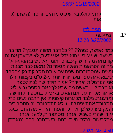
11/18/2002 16:37
לרונית אלקבץ יש כוס מדהים, וחסר לה שתדלל
אותו
הגיבו לדן
מיואשת
3/23/2002 13:28
כמה אפשר, כמה?? ?? כל דבר מהווה תסביך? מדובר
בשיער. ש-י-ע-ר!!!! הוא גדל! אני יודעת, לא שמעתן את זה
קודם וזה מהווה שוק עבורכן. אומר זאת שוב: הוא ג-ד-ל!
מה זה הטראומות האלה מספרים? נמאס כבר מבנות
ונשים שמסתובבות שנים עם אותה תסרוקת רק מהפחד
שיבוא איזה ספר נועז ויוריד יותר מ-2 ס"מ בקצוות. הלו!
אני הנורמלית היחידה? אני היחידה שהולכת לספר
ואומרת לו – תעשה מה שבא לך? אם הספר גרוע, לא
אחזור אליו יותר. ואם הוא טוב- זכיתי בתספורת חדשה
ומרעננת. מלבד מכוערות קיצוניות, אין הרבה נשים ברק
תספורת אחת יפה להן. זו לא התספורת. זה התסביכים
והמקובעות שלכן. אה, כן. והפחד הזה – מה החבר/בעל
יגיד, שהרי בשבילו אנחנו מסתפרות, למענו אנחנו
מתלבשות ובכלל, חיות. בנות, תשתחררו כבר. נמאסתן .
הגיבו למיואשת