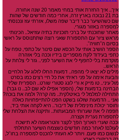
איך.. איך החזרת אותי במחי מאמר 20 שנה אחורה.
בת 21 נבוכה בארץ זרה, אחרי כמה חודשים של שהות
שם כשהשיער כבר דיבר שפה משלו, אזרתי עוז ונכנסתי
למספרה באזור מגורי.
מאחר שחוכנתי על ברכי תוכניות בתיה עוזיאל.. הכינותי
מראש ציור עם התספורת שאני רוצה שתתנוסס על ראשי
בסיום ה"חוויה".
הספר הושיב אותי על הכסא שם סינור על כתפי, טפח על
כתפי בעידוד לקח מספריים בידיו וככה בלי אזהרה
מוקדמת בלי לחפוף לי את השיער לפני.. גזר לי צלחת על
הראש..
מילים לא יצאו לי מהפה.. דמעות החלו לזלוג על הלחיים
והבעת אימה על פני ראיתי את כל חיי רצים כמו בסרט
מול עיני.. טו מייק א ורי לונג סטורי שורט.. הספרית שליד
הבחינה בדמעות שלי, (הספר אפילו לא שם לב.. נו גבר)
התחילה למלמל לי באיטלקית.. מה קרה? ולמה את בוכה?
ואני .. הדמעות שזלגו בשקט הפכו להתייפחויות כאלה
וחוסר יכולת מינימלית של דיבור.. היא לקחה אותי ביד,
חפפה לי את שערותי המבועתות.. ותיקנה את הצלחת שלי
לתספורת נערית וקצרה.
וככה שערי הארוך הפך לקצר והטראומה לא תישכח
לעולם! לאחר כמה חודשים כשצמח השיער התחלתי
לנשום כמו פעם. ויותר לא העזתי להכנס למספרה בחו"ל,
רק בביקורי בארץ.