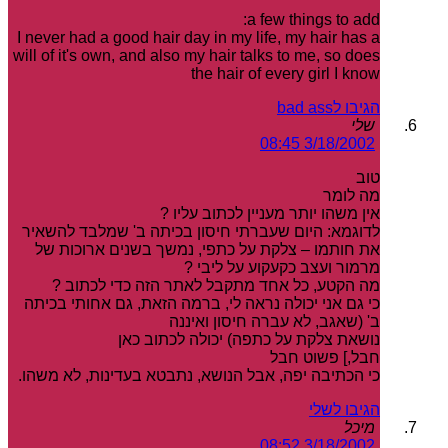
a few things to add:
I never had a good hair day in my life, my hair has a
will of it's own, and also my hair talks to me, so does
the hair of every girl I know
הגיבו לbad ass
שלי
3/18/2002 08:45
טוב
מה לומר
אין משהו יותר מעניין לכתוב עליו ?
לדוגמא: היום שעברתי חיסון בכיתה ב' שמלבד להשאיר
את חותמו – צלקת על כתפי, נמשך בשנים ארוכות של
מרמור ועצב כקעקוע על ליבי ?
מה הקטע, כל אחד מתקבל לאתר הזה כדי לכתוב ?
כי גם אני יכולה נראה לי, ברמה הזאת, גם אחותי בכיתה
ב' (שאגב, לא עברה חיסון ואיננה
נושאת צלקת על כתפה) יכולה לכתוב כאן
חבל,] פשוט חבל
כי הכתיבה יפה, אבל הנושא, נתבטא בעדינות, לא משהו.
הגיבו לשלי
מיכל
3/18/2002 08:52