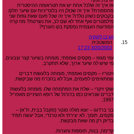
אז איך זה שלכל אחת יש את הטראומה ההיסטרית
מתספורת? איך זה שכולן היו בלונדיניות עם שיער חלק/
בקבוקים כשהן נולדו? איך זה שכל פעם שאת גוזזת שני
מילמטרים ואף אחד לא שם לב, את נשרטת? מה קרה
המודעות העצמית נפסקת בקו העורף?
הגיבו לקוקיה
המשכוכית
3/20/2002 17:23
עוזי מגזוז – מקסים ואמפתי, מומחה בשיער קצר וצבעים.
מי שיש לה שיער ארוך, שלא תתקרב.
ויטוריו – מקסים ואמפתי, מומחה בלעשות דברים
שמתאימים לפעמים, אבל לא בהכרח מה שביקשת.
שוקי זיקרי – שלח את המתמחה שלו. מומחה בלעשות
דברים שנראים כמו בז'ורנל של רופא השיניים מאפריל
1997.
בני ברדוגו – יוצא מולה סנטר (מקבל בבית, ת"א) –
מקסים, תומך. לא יצירתי ולא טרנדי, אבל יעשה תמיד
בדיוק רק מה שאת מבקשת.
קדימה, בנות, תוספות והערות.