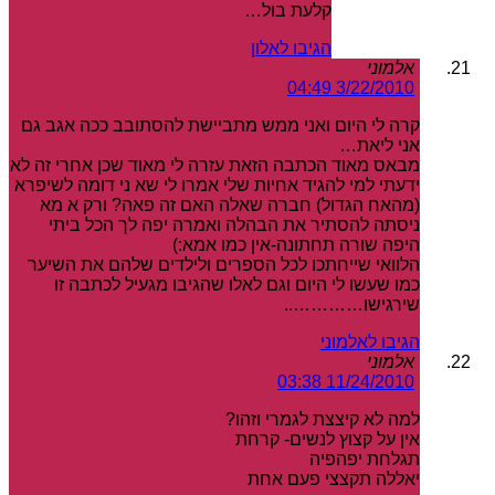
קלעת בול…
הגיבו לאלון
אלמוני
3/22/2010 04:49
קרה לי היום ואני ממש מתביישת להסתובב ככה אגב גם
אני ליאת…
מבאס מאוד הכתבה הזאת עזרה לי מאוד שכן אחרי זה לא
ידעתי למי להגיד אחיות שלי אמרו לי שא ני דומה לשיפרא
(מהאח הגדול) חברה שאלה האם זה פאה? ורק א מא
ניסתה להסתיר את הבהלה ואמרה יפה לך הכל ביתי
היפה שורה תחתונה-אין כמו אמא:)
הלוואי שייחתכו לכל הספרים ולילדים שלהם את השיער
כמו שעשו לי היום וגם לאלו שהגיבו מגעיל לכתבה זו
שירגישו…………..
הגיבו לאלמוני
אלמוני
11/24/2010 03:38
למה לא קיצצת לגמרי וזהו?
אין על קצוץ לנשים- קרחת
תגלחת יפהפיה
יאללה תקצצי פעם אחת