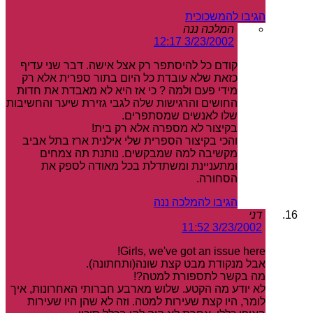
הגיבו להמשכוכית
המלכה ננה
3/23/2002 12:17
קודם כל להיסתפר רק אצל אישה. דבר שני עדיף
כזאת שלא עובדת כל היום בתור ספרית אלא רק
מידי פעם ולמה ? כי אז היא לא מאבדת את חדות
החושים והרגישות שלה לגבי גזירת שיער והחשיבות
שלו לאנשים שמסתפרים.
בקיצור לא מספרה אלא רק בית!
והכי בקיצור הספרית שלי אילנית ארז בתל אביב
מקשיבה למה שמבקשים. נותנת תה צמחים
ומתעניינת ומשתדלת בכל מאודה לספק את
הסחורה.
הגיבו להמלכה ננה
דני
3/23/2002 11:52
Girls, we've got an issue here!
אבל מנקודת מבט קצת שונה(ותחתונה).
מה בקשר לתספורת למטה?!
לא יודע מה הקטע. שלוש מארבע חברותי האחרונות, איך
לומר, היו קצת שעירות למטה. וזה לא שהן היו שעירות