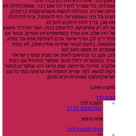
באופן כללי. אחרת לא היה להן בכלל סיכוי.
הנוכחית, בלי שצריך להגיד לה שום דבר, שמלכתחילה לא
היתה שעירה, התחילה לעשות משולשים(ולא ברחבה),
חצים וכל מיני גיאומטריות. כיף להסתכל, וכיף לרדת לה.
מה שכן, צריך לתת חיזוקים חיוביים.
וזה לא רק אסתטיקה. לידיעתכן בנות, העור הורדרד והענוג
של הזין שלנו, אינו עמיד בשפשופים אין סופיים. ובעוד אנו
מחדירים לכן, עודף שיעור גורם לשחיקת אותו עור נפלא,
והתוצאה, בפעם הבאה שתרצו שנזיין אתכן, לא בטוח
שנסכים. זה פשוט כואב לנו!
ולכן, עקב כך ובהתאם לזאת, אני מציע קמפיין ישראלי
גורף, ובמסגרתו ידולל הכוס. ואפשר להתחיל עם רונית
אלקבץ. חתיכה מדהימה, שמן הראוי היה שתקדיש מספר
דקות לנושא, לפני שהיא חושפת את ערוותה בפני כל עם
ישראל(חתונה מאוחרת-חרא סרט).
Love u girls
הגיבו לדני
תגובה לדני
3/23/2002 17:22
אתה טיפש
הגיבו לתגובה לדני
דן