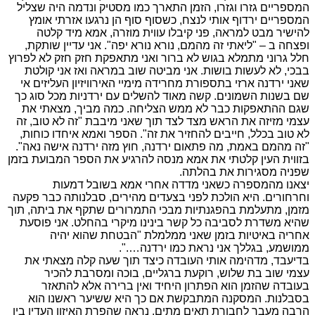
המספריים גזרו וגזרו, הזמן התארך כמו מסטיק ונדמה היה שצליל
המספריים ירדוף אותי לנצח, כשסוף סוף הן נרגעו אזרתי אומץ
להישיר מבט למראה, פני קיבלו עווית מוזרה, אמא מיד קלטה
ופצחה ב – "ליאתי זה מהמם, נורא נורא יפה". אני עדיין שותקת,
חלל גרוני מתמלא בגוש לא ברור ואני מתאפקת חזק חזק לא לפרוץ
בבכי, לא לעשות בושות. אני מביטה שוב במראה ואז אני קולטת
שאני ירדנה ארזי בתספורת מחרידה מימיי האירוויזיון העליזים אי
שם בשנות השמונים. קשה מאוד להשלים עם ירדניות מכל סוג כך
שגם ההתאפקות כבר לא ממש הצליחה. כמה מביך, מצאתי את
עצמי מזיזה את הראש מצד לצד תוך שאני מיבבת "זה לא טוב, זה
לא טוב בכלל, חייבים להחזיר את זה". הספר ואמא איחדו כוחות,
"זה מהמם באמת, מה פתאום ירדנה, חוץ מזה ירדנה אישה נאה".
בזווית העין קלטתי את אמא מנסה להרגיע את הספר המבועת בזמן
שפניה מסגירות את בהלתה.
יצאנו מהמספרה כשאני מדדה אחרי אמא בשובל דמעות
וחרחורים. היא הולכת לפני בצעדים מהירים, סבלנותה כבר פקעה
מזמן, מתעלמת בהפגנתיות מבכי התמרורים שתקף את ביתה, תוך
שהיא משדרת לסביבה כל קשר בינינו מיקרי בהחלט. אני פוסעת
אחריה באיטיות בזמן שאני ממלמלת "הבטחת שהוא יהיה
ממושמע, בגללך אני נראת כמו ירדנה….".
בדיעבד, מדהימה אותי העובדה כיצד תוך שעה קלה מצאתי את
עצמי שוב בת שלוש, רוקעת ברגליים, בוכה ומסרבת להכיר
בעובדה שהזמן הוא הפתרון היחיד ואין ברירה אלא להתאזר
בסבלנות. המסקנה המתבקשת אם כך היא ששיער ראשנו הוא
הרבה מעבר לחבורת תאים מתים. נראה שהפרת האיזון העדין בין