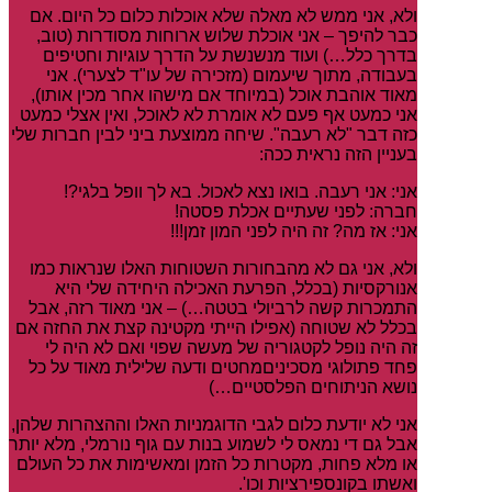
ולא, אני ממש לא מאלה שלא אוכלות כלום כל היום. אם
כבר להיפך – אני אוכלת שלוש ארוחות מסודרות (טוב,
בדרך כלל…) ועוד מנשנשת על הדרך עוגיות וחטיפים
בעבודה, מתוך שיעמום (מזכירה של עו"ד לצערי). אני
מאוד אוהבת אוכל (במיוחד אם מישהו אחר מכין אותו),
אני כמעט אף פעם לא אומרת לא לאוכל, ואין אצלי כמעט
כזה דבר "לא רעבה". שיחה ממוצעת ביני לבין חברות שלי
בעניין הזה נראית ככה:
אני: אני רעבה. בואו נצא לאכול. בא לך וופל בלגי?!
חברה: לפני שעתיים אכלת פסטה!
אני: אז מה? זה היה לפני המון זמן!!!
ולא, אני גם לא מהבחורות השטוחות האלו שנראות כמו
אנורקסיות (בכלל, הפרעת האכילה היחידה שלי היא
התמכרות קשה לרביולי בטטה…) – אני מאוד רזה, אבל
בכלל לא שטוחה (אפילו הייתי מקטינה קצת את החזה אם
זה היה נופל לקטגוריה של מעשה שפוי ואם לא היה לי
פחד פתולוגי מסכיניםמחטים ודעה שלילית מאוד על כל
נושא הניתוחים הפלסטיים…)
אני לא יודעת כלום לגבי הדוגמניות האלו וההצהרות שלהן,
אבל גם די נמאס לי לשמוע בנות עם גוף נורמלי, מלא יותר
או מלא פחות, מקטרות כל הזמן ומאשימות את כל העולם
ואשתו בקונספירציות וכו'.