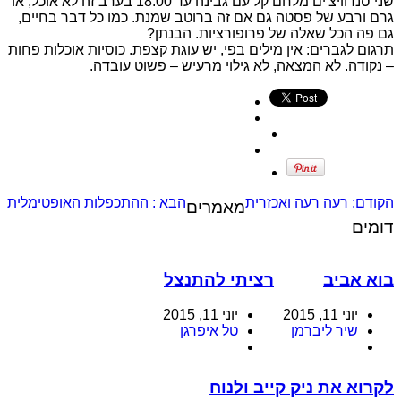
שני סנדוויצ'ים מלחם קל עם גבינה עד 18:00 בערב זה לא אוכל, או
גרם ורבע של פסטה גם אם זה ברוטב שמנת. כמו כל דבר בחיים,
גם פה הכל שאלה של פרופורציות. הבנתן?
תרגום לגברים: אין מילים בפי, יש עוגת קצפת. כוסיות אוכלות פחות
– נקודה. לא המצאה, לא גילוי מרעיש – פשוט עובדה.
הקודם:
רעה רעה ואכזרית
הבא :
ההתכפלות האופטימלית
מאמרים
דומים
בוא אביב
רציתי להתנצל
יוני 11, 2015
יוני 11, 2015
שיר ליברמן
טל איפרגן
לקרוא את ניק קייב ולנוח