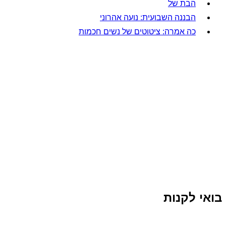
הבת של
הבננה השבועית: נועה אהרוני
כה אמרה: ציטוטים של נשים חכמות
בואי לקנות