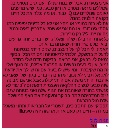
אני מצטערת, אבל יש בנות שנולדו עם גנים מסוימים,
שכוללים מראה מסוים או רזון טבעי. כמו שיש מדענים
גאונים שנולדים עם IQ גבוה, אז מה נכלה את כל חיינו
בקנאה חולנית בהם?
את לא רזה כמוני? אז מה? אני לא בלונדינית יפיפיה כמו
אסתי גינזבורג, אז מה אני אעשה? אתבכיין באינטרנט?
מה זה ייתן לי? רק מרירות.
כל אחת והחבילה שלה, וואללה, יש דברים יותר גרועים
ובואו כולנו נגיד תודה שאנחנו בריאות.
תאמיני לי חבל לך על העצבים, שנים הייתי בנסיונות
להעלות במשקל, הלכתי לדיאטניות וניסיתי הכל. בסוף
נמאס לי. רבאק, אני בריאה, בדיקות הדם שלי בסדר
גמור, אין לי בעיה נפשית או הפרעת אכילה, זה הגוף שלי,
זה מה שקיבלתי, ומי שיש לו בעיה עם זה שיילך את יודעת
לאן. אל תביני לא נכון, יש הרבה דברים בגוף שלי שאני לא
אוהבת והייתי משנה אם הייתי יכולה. אבל אני גם מבינה
שזה טבעי לנשים ההלקאה העצמית הזאת וסה"כ עוד לא
פגשתי בחורה שאוהבת את הגוף שלה ואני בטוחה שגם
ג'יזל המדהימה קמה בבוקר ומעקמת את האף המושלם
שלה מול המראה.
תפסיקי עם התסביכים, תשמרי על הבריאות ותהני מאוכל
במידה – חיים רק פעם אחת אז שזה יהיה טעים!!!
הגיבו לטל
טל