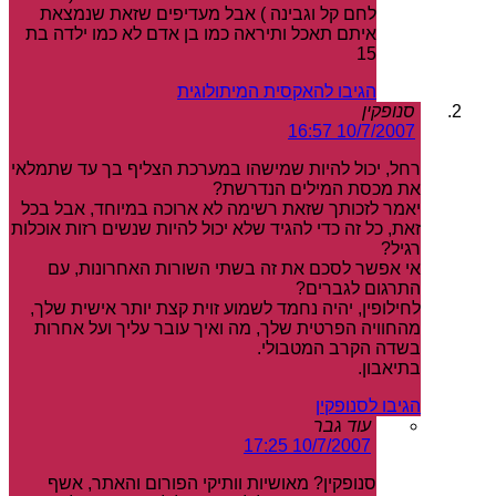
לחם קל וגבינה ) אבל מעדיפים שזאת שנמצאת
איתם תאכל ותיראה כמו בן אדם לא כמו ילדה בת
15
הגיבו להאקסית המיתולוגית
סנופקין
10/7/2007 16:57
רחל, יכול להיות שמישהו במערכת הצליף בך עד שתמלאי
את מכסת המילים הנדרשת?
יאמר לזכותך שזאת רשימה לא ארוכה במיוחד, אבל בכל
זאת, כל זה כדי להגיד שלא יכול להיות שנשים רזות אוכלות
רגיל?
אי אפשר לסכם את זה בשתי השורות האחרונות, עם
התרגום לגברים?
לחילופין, יהיה נחמד לשמוע זוית קצת יותר אישית שלך,
מהחוויה הפרטית שלך, מה ואיך עובר עליך ועל אחרות
בשדה הקרב המטבולי.
בתיאבון.
הגיבו לסנופקין
עוד גבר
10/7/2007 17:25
סנופקין? מאושיות וותיקי הפורום והאתר, אשף