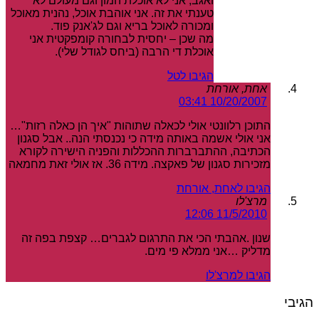
ואגב, אני לא אוכלת המון וגם מעולם לא
טענתי את זה. אני אוהבת אוכל, נהנית מאוכל
ומכורה לאוכל בריא וגם לג'אנק פוד.
מה שכן – יחסית לבחורה קומפקטית אני
אוכלת די הרבה (ביחס לגודל שלי).
הגיבו לטל
אחת, אורחת
10/20/2007 03:41
התוכן רלוונטי אולי לכאלה שתוהות "איך הן כאלה רזות"…
אני אולי אשמה באותה מידה כי נכנסתי הנה.. אבל סגנון
הכתיבה, ההתברברות ההכללות והפניה הישירה לקורא
מזכירות סגנון של פאקצה. מידה 36. אז אולי זאת מחמאה
הגיבו לאחת, אורחת
מרצ'לו
11/5/2010 12:06
שנון .אהבתי הכי את התרגום לגברים… קצפת בפה זה
מדליק …אני ממלא פי מים.
הגיבו למרצ'לו
הגיבי