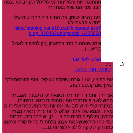
ההתנסחויות והלולינות המילולית? זמן רב לא נצפה
דבר עטך המושחז באתר זה.
בענין הרזון-שומן, את התיאוריה ההדיוטית שלי
בנושא הבעתי כאן:
http://israblog.nana10.co.il/blogread.asp?
blog=410402&blogcode=6425660
וכמו שאתה חותם: בתיאבון (רק להקפיד לאכול
בריא…).
הגיבו לעוד גבר
טל
10/17/2007 16:53
אני בת 23, 1.62 גובה ושוקלת 40 קילו. ואני ההוכחה לכך
שאין שום קונספירציה.
אני רזה, ותמיד הייתי רזה (כשאת ילדה קטנה, אגב, זה
ממש לא כיף וסבלתי המון מהצקות ורגשי נחיתות).
במקרה שלי זה שילוב של גנטיקה (כל המשפחה שלי רזים
מאוד, ואמא שלי אחרי שלוש לידות עדיין נראית מצויין
לגילה) וחילוף חומרים מהיר – וכן, יש דבר כזה. חברות
שלי נוהגות לשעשע את עצמן בלתת לי פחית קולה ולתזמן
כמה דקות לוקח לי לרוץ לשירותים….