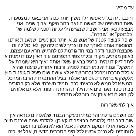
עד מתי?
די כבר, זה בלתי אפשרי להמשיך יותר ככה. אני באמת מצטערת
שאת החשיפה של מעשה הונאה רחב היקף וארוך שנים, אני
מבצעת כאן. אני חושבת שמגיעה לי על זה תוכנית שלמה של
"כלבוטק" או "עובדה".
יש פה קבוצה קטנה של אנשים, או יותר נכון נשים, שמענות אותנו
ומהונאות אותנו לאורך שנים וצריך לשים לזה קץ. לא יכול להיות
שקבוצה קטנה ודקה במיוחד גורמת לנו להרגיש חרא עם עצמנו.
באופן מפתיע, מקורי ובלתי צפוי התפרסם עוד ראיון עם דוגמנית או
ליתר דיוק דוגמית. כרגיל בראיון שאלו אותה "איך היא שומרת על
המשקל" וגם היא כמו רבות לפניה, ורבות אחריה, טוענת שהיא
אוכלת הרבה ומהכל וברור שהיא לא עושה שום פעילות גופנית חוץ
מלקשקש בראיונות. גם אני אכלתי בגיל ההתבגרות הרבה ומהכל
וממש אבל ממש לא נראיתי ככה. תמיד חשבתי שלא רק המורים
בבית ספר מעדיפים את הילדות הרזות והיפות, אלא גם אלוהים,
לכן הוא בורא אותן עם בור ללא תחתית.
איך להישאר רזה
עם השנים גדלתי והחכמתי ובעיקר הבנתי שלאלוהים כנראה אין
שום דבר נגדי (למורים בבצפר דווקא כן). למדתי שמה שנכנס חייב
או לצאת או להתמקם איפשהו, אבל הוא לא נעלם בהתאם
לנוחותינו. לא נכנס עכשיו לכל מיני הסברים מדעיים, אבל אין כזה