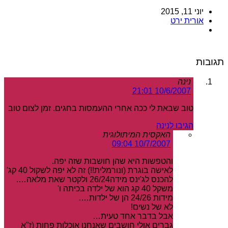
יוני 11, 2015
אורית ירט
תגובות
נינה
10/6/2007 21:01
טוב שבאת לי ככה אחרי ההעמסות בחגים. זמן לצום טוב
הגיבו לנינה
האקסית המיתולוגית
10/7/2007 09:04
והטפשות היא שהן חושבות שזה יפה.
לאישה בוגרת (ונורמלית!!) זה לא יפה לשקול 40 קג'
להכנס לג'ינס מידה26/24 ולקטר שאת מלאה….
משקל 40 קג הוא של ילדה בכיתה ו'
מידות 24/26 הן של ילדות….
לא של נשים!
אבל בדבר אחד טעית…
גברים אולי חושבים שאנחנו אוכלות פחות (ז"א