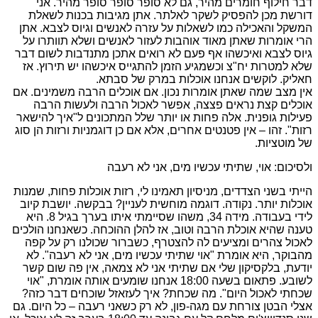
דבר חילוף חומרים מהיר, גם לא סופר סופר סופר מהיר. אני
דורשת מכן להפסיק לשקר לאלתר. אתן מגיבות בכנות לשאלת
המשקל והאכילה כמו לשאלות על עזרה לאנשים וגיוס לצבא. אתן
הרי אומרות שאתן מאוד אוהבות לעזור לאנשים ושלא תוותרו על
גיוס לצבא ואיכשהו אף פעם לא רואים אתכן מתנדבות לשום דבר
שלא למטרות יח"צ וכשמגיע הזמן להתגייס איכשהו יש תירוץ. אז
חאליק. לוקשים אנחנו אוכלות במרק של סבתא.
אין מצב שמה שאתן אומרות נכון. אם אוכלים הרבה משמינים. אם
אוכלים קצת נראים פצצה, אפשר לאכול הרבה ולעשות הרבה
פעילות גופנית. אלה פחות או יותר שלל המתכונים ל"איך להישאר
רזות". זהו – אין פטנטים אחרים, אלא אם כן דוגמניות ורזות הן סוג
של מוטציות.
ולסיכום: אוי, שתיתי עכשיו מים, אני לא רעבה
הייתי בשני הצדדים, מניסיון תאמינו לי, רזות אוכלות פחות, שמנות
אוכלות יותר. נקודה. דוגמה מוחשית לעניין? בבקשה. יושבת קיוב
לידי בעבודה. מידה 34, משהו שסיימתי איתו בערך בגיל 8. היא
טענה שהיא אוכלת הרבה וטוב, אז להלן ההוכחה. כשאנחנו הולכים
לאכול צהרים ומציעים לה להצטרף, כשברור שכולנו רק על קפה
מהבוקר, היא אומרת "אוי שתיתי עכשיו מים, אני לא רעבה". לא
יודעת, בלקסיקון שלי אם שתיתי אני לא צמאה, אין פה שום קשר
לשובע. פתאום בשעה 18:00 אנחנו שומעים אותה אומרת, "אוי
שכחתי לאכול היום". מה שכחת? איך לעזאזל שוכחים דבר כזה?
אצלי הבטן צורחת עם מגה-פון, לא רק כשאני רעבה – כל היום. גם